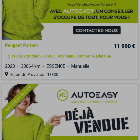
Peugeot Partner
11 990 €
1.2 110 M Standard 650 KG / 1ère Main / Carplay / Radars AR
2023
33064 km
ESSENCE
Manuelle
Salon-de-Provence - 13330
Vous arrivez trop tard