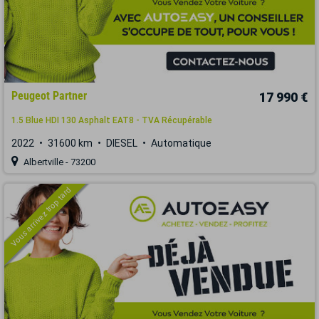
Peugeot Partner
17 990 €
1.5 Blue HDI 130 Asphalt EAT8 - TVA Récupérable
2022
31600 km
DIESEL
Automatique
Albertville - 73200
Vous arrivez trop tard