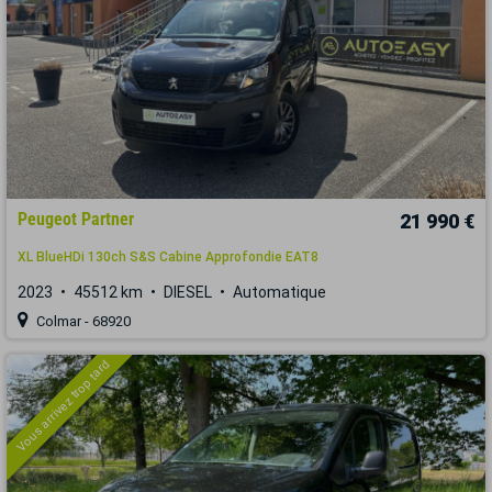
Peugeot Partner
21 990 €
XL BlueHDi 130ch S&S Cabine Approfondie EAT8
2023
45512 km
DIESEL
Automatique
Colmar - 68920
Vous arrivez trop tard