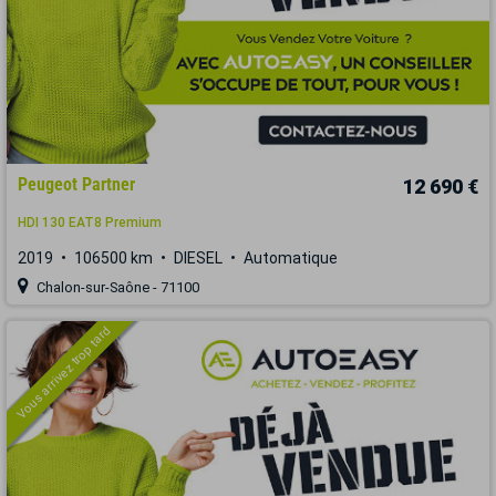
Peugeot Partner
12 690 €
HDI 130 EAT8 Premium
2019
106500 km
DIESEL
Automatique
Chalon-sur-Saône - 71100
Vous arrivez trop tard