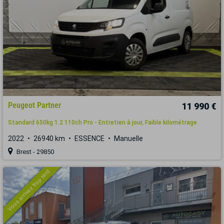
Peugeot Partner
11 990 €
Standard 650kg 1.2 110ch Pro - Entretien à jour, Faible kilométrage
2022
26940 km
ESSENCE
Manuelle
Brest - 29850
Vous arrivez trop tard