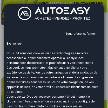
Peugeot Partner
10 490 €
Tout refuser et fermer
L1 1.6 BlueHDi 8V FAP 100 cv * CARPLAY * RADAR* TVA RECUPERABLE *
Bienvenue !
2019
90000 km
DIESEL
Manuelle
Bordeaux Mérignac - 33185
Nous utilisons des cookies ou des technologies similaires
nécessaires au fonctionnement optimal, à l'analyse des
Vous arrivez trop tard
performances de notre site, et pour sécuriser vos transactions.
Ces cookies nous permettent également d'améliorer votre
expérience de visite, lors de votre navigation et de la validation de
votre ou de vos demandes sur notre site Internet. Les types de
données traitées sont celles issues de votre navigation, de vos
appareils utilisés, de votre profil ou encore les identifiants uniques
de cookies.
Vous pouvez révoquer votre consentement à tout moment en
cliquant sur "Personnaliser" ou en accédant à notre
politique de
gestion des cookies
. Certains cookies nécessaires au