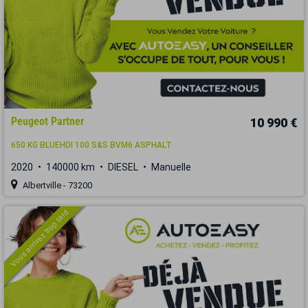
Peugeot Partner
10 990 €
650 KG BLUEHDI 100 S&S BVM6 ASPHALT
2020
140000 km
DIESEL
Manuelle
Albertville - 73200
Vous arrivez trop tard