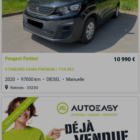
Peugeot Partner
10 990 €
STANDARD 650KG PREMIUM / TVA REC
2020
97000 km
DIESEL
Manuelle
Rennes - 35230
Vous arrivez trop tard