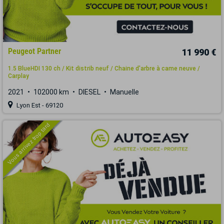
Peugeot Partner
11 990 €
1.5 BlueHDI 130 ch / Kit distrib neuf / Chaine d'arbre à came neuve /
Carplay
2021
102000 km
DIESEL
Manuelle
Lyon Est - 69120
Vous arrivez trop tard