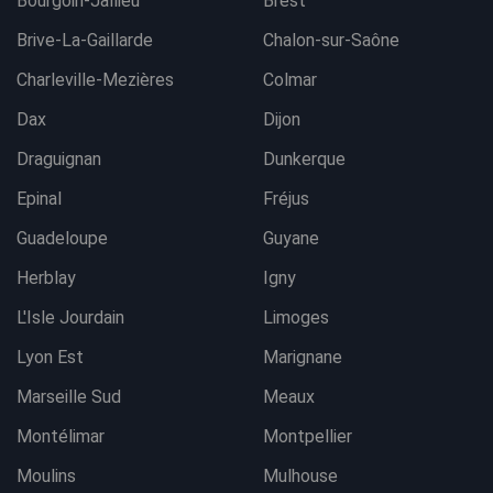
Bourgoin-Jallieu
Brest
Brive-La-Gaillarde
Chalon-sur-Saône
Charleville-Mezières
Colmar
Dax
Dijon
Draguignan
Dunkerque
Epinal
Fréjus
Guadeloupe
Guyane
Herblay
Igny
L'Isle Jourdain
Limoges
Lyon Est
Marignane
Marseille Sud
Meaux
Montélimar
Montpellier
Moulins
Mulhouse