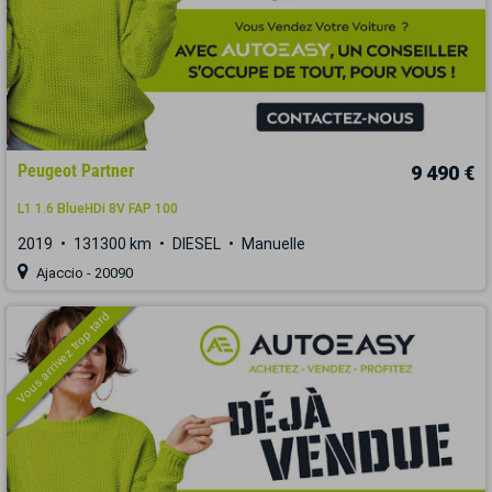
Peugeot Partner
9 490 €
L1 1.6 BlueHDi 8V FAP 100
2019
131300 km
DIESEL
Manuelle
Ajaccio - 20090
Vous arrivez trop tard