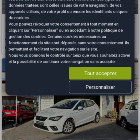
données traitées sont celles issues de votre navigation, de vos
appareils utilisés, de votre profil ou encore les identifiants uniques
de cookies.
SEAT ATECA
17 990 €
Vous pouvez révoquer votre consentement à tout moment en
cliquant sur "Personnaliser" ou en accédant à notre
politique de
2.0 TDI / 150 CH / STYLE BUSINESS / DSG7
gestion des cookies
. Certains cookies nécessaires au
2022
117000 km
DIESEL
Automatique
fonctionnement du site sont déposés sans votre consentement. Ils
Bourgoin-Jallieu - 38300
permettent et facilitent votre navigation sur le site.
Nous vous donnons le contrôle sur ceux que vous souhaitez activer
et la possibilité de continuer votre navigation sans accepter.
Tout accepter
Personnaliser