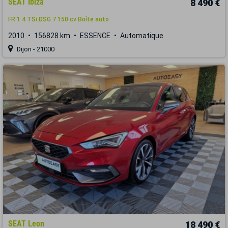
SEAT Ibiza
8 490 €
FR 1.4 TSi DSG 7 150 cv Boîte auto
2010
156828 km
ESSENCE
Automatique
Dijon - 21000
SEAT Leon
18 490 €