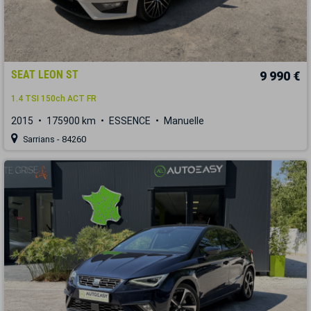
SEAT LEON ST
9 990 €
1.4 TSI 150ch ACT FR
2015
175900 km
ESSENCE
Manuelle
Sarrians - 84260