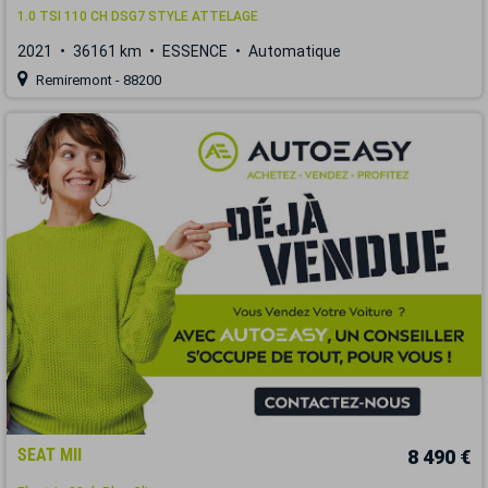
1.0 TSI 110 CH DSG7 STYLE ATTELAGE
2021
36161 km
ESSENCE
Automatique
Remiremont - 88200
SEAT MII
8 490 €