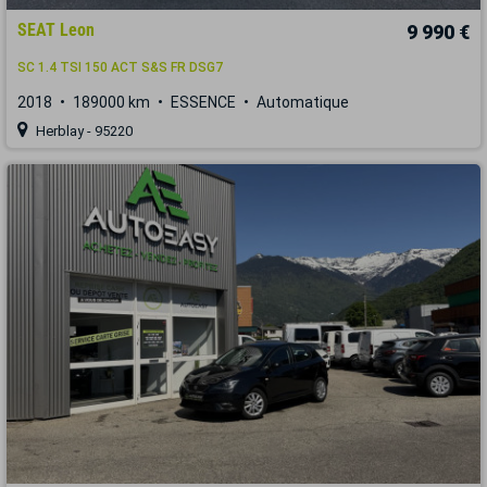
SEAT Leon
9 990 €
SC 1.4 TSI 150 ACT S&S FR DSG7
2018
189000 km
ESSENCE
Automatique
Herblay - 95220