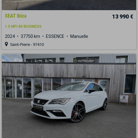
SEAT Ibiza
13 990 €
1.0 MPI 80 BUSINESS
2024
37750 km
ESSENCE
Manuelle
Saint-Pierre - 97410