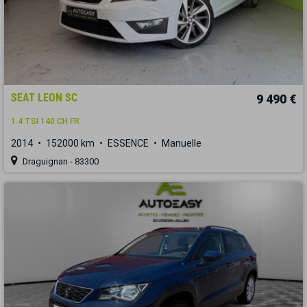
SEAT LEON SC
9 490 €
1.4 TSI 140 CH FR
2014
152000 km
ESSENCE
Manuelle
Draguignan - 83300