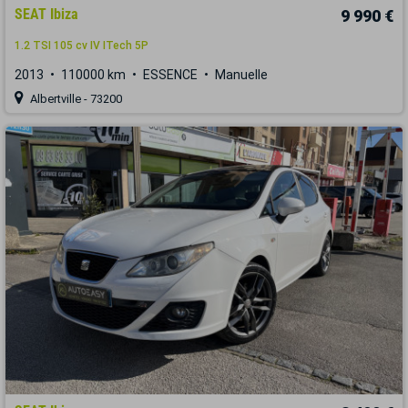
SEAT Ibiza
9 990 €
1.2 TSI 105 cv IV ITech 5P
2013
110000 km
ESSENCE
Manuelle
Albertville - 73200