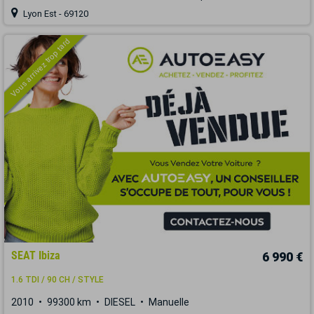
Lyon Est - 69120
Vous arrivez trop tard
SEAT Ibiza
6 990 €
1.6 TDI / 90 CH / STYLE
2010
99300 km
DIESEL
Manuelle