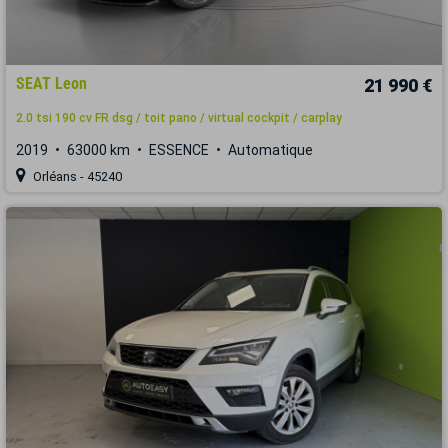
SEAT Leon
21 990 €
2.0 tsi 190 cv FR dsg / toit pano / virtual cockpit / carplay
2019
63000 km
ESSENCE
Automatique
Orléans - 45240