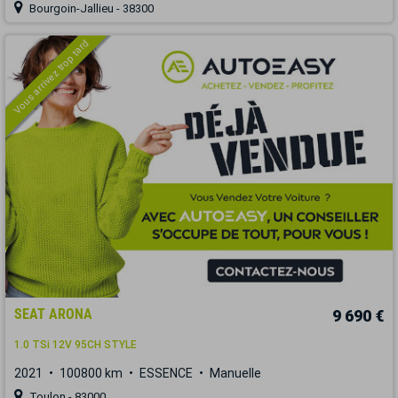
Bourgoin-Jallieu - 38300
Vous arrivez trop tard
SEAT ARONA
9 690 €
1.0 TSi 12V 95CH STYLE
2021
100800 km
ESSENCE
Manuelle
Toulon - 83000