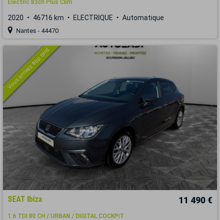
Electric 83ch Plus Clim
2020
46716 km
ELECTRIQUE
Automatique
Nantes - 44470
Vous arrivez trop tard
SEAT Ibiza
11 490 €
1.6 TDI 80 CH / URBAN / DIGITAL COCKPIT