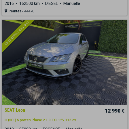
2016
162500 km
DIESEL
Manuelle
Nantes - 44470
Vous arrivez trop tard
SEAT Leon
12 990 €
III (5F1) 5 portes Phase 2 1.0 TSI 12V 116 cv