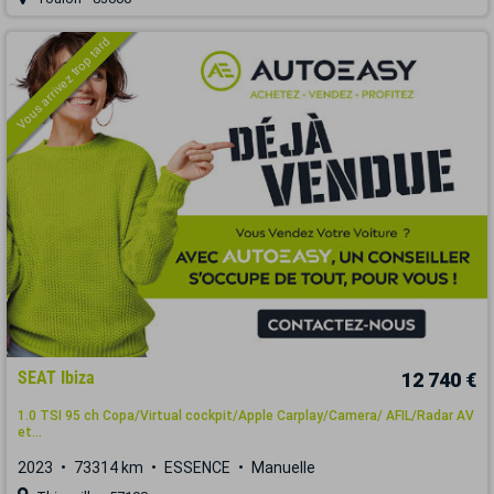
Vous arrivez trop tard
SEAT Ibiza
12 740 €
1.0 TSI 95 ch Copa/Virtual cockpit/Apple Carplay/Camera/ AFIL/Radar AV
et...
2023
73314 km
ESSENCE
Manuelle