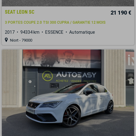
SEAT LEON SC
21 190 €
3 PORTES COUPE 2.0 TSI 300 CUPRA / GARANTIE 12 MOIS
2017
94334 km
ESSENCE
Automatique
Niort - 79000