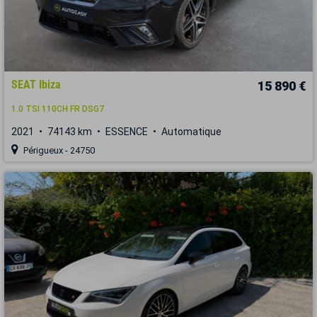
SEAT Ibiza
15 890 €
1.0 TSI 110CH FR DSG7
2021
74143 km
ESSENCE
Automatique
Périgueux - 24750