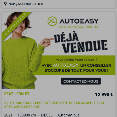
Noisy-le-Grand - 93160
Vous arrivez trop tard
SEAT LEON ST
12 990 €
2.0 TDI 150 ch DSG7 SPORTSTOURER /ENTRETIEN COMPLET SEAT /
ATTELAGE ÉLÉCTRIQUE
2021
155800 km
DIESEL
Automatique