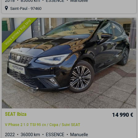
2018
85000 km
ESSENCE
Manuelle
Saint-Paul - 97460
Vous arrivez trop tard
SEAT Ibiza
14 990 €
V Phase 2 1.0 TSI 95 cv / Copa / Suivi SEAT
2022
36000 km
ESSENCE
Manuelle