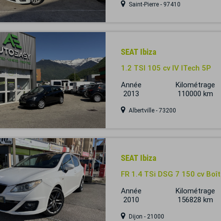
Saint-Pierre - 97410
SEAT Ibiza
1.2 TSI 105 cv IV ITech 5P
Année
Kilométrage
2013
110000 km
Albertville - 73200
SEAT Ibiza
FR 1.4 TSi DSG 7 150 cv Boî
Année
Kilométrage
2010
156828 km
Dijon - 21000