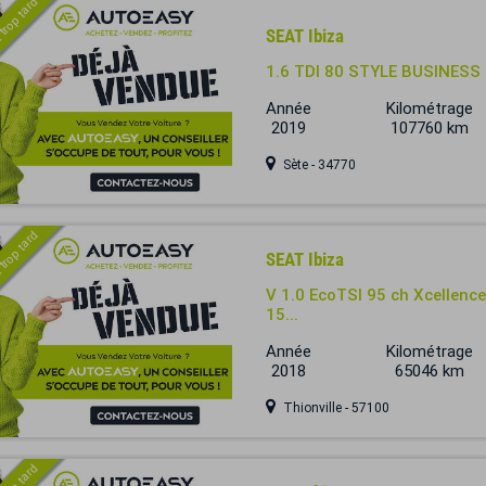
 trop tard
SEAT Ibiza
1.6 TDI 80 STYLE BUSINESS
Année
Kilométrage
2019
107760 km
Sète - 34770
 trop tard
SEAT Ibiza
V 1.0 EcoTSI 95 ch Xcellenc
15...
Année
Kilométrage
2018
65046 km
Thionville - 57100