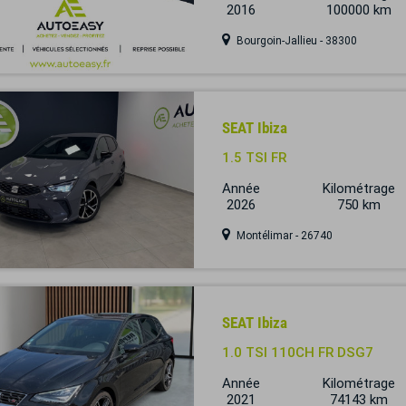
2016
100000 km
Bourgoin-Jallieu - 38300
SEAT Ibiza
1.5 TSI FR
Année
Kilométrage
2026
750 km
Montélimar - 26740
SEAT Ibiza
1.0 TSI 110CH FR DSG7
Année
Kilométrage
2021
74143 km