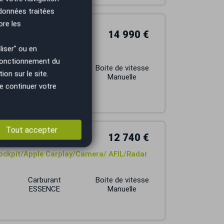
 données traitées
ore les
14 990 €
iser" ou en
pa / Suivi SEAT
 fonctionnement du
Carburant
Boite de vitesse
on sur le site.
ESSENCE
Manuelle
e continuer votre
Tout accepter
12 740 €
cockpit/Apple Carplay/Camera/ AFIL/Radar
Carburant
Boite de vitesse
ESSENCE
Manuelle