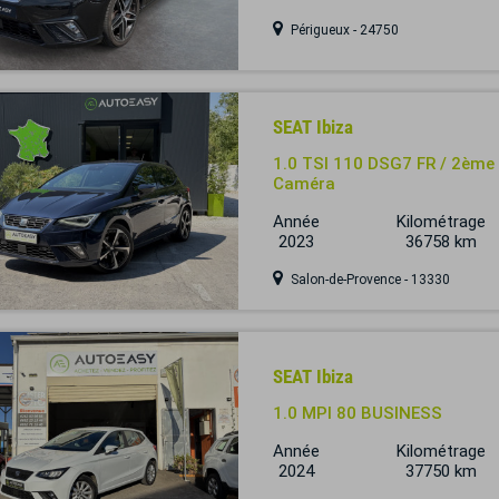
Périgueux - 24750
SEAT Ibiza
1.0 TSI 110 DSG7 FR / 2ème M
Caméra
Année
Kilométrage
2023
36758 km
Salon-de-Provence - 13330
SEAT Ibiza
1.0 MPI 80 BUSINESS
Année
Kilométrage
2024
37750 km