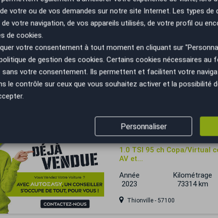
n de votre ou de vos demandes sur notre site Internet. Les types de
 trop tard
 de votre navigation, de vos appareils utilisés, de votre profil ou enc
SEAT Ibiza
es de cookies.
uer votre consentement à tout moment en cliquant sur "Personnal
V Phase 2 1.0 TSI 95 cv / Co
politique de gestion des cookies
. Certains cookies nécessaires au
Année
Kilométrage
sans votre consentement. Ils permettent et facilitent votre navigati
2022
36000 km
le contrôle sur ceux que vous souhaitez activer et la possibilité d
Noisy-le-Grand - 93160
ccepter.
 trop tard
Personnaliser
SEAT Ibiza
1.0 TSI 95 ch Copa/Virtual 
AV et...
Année
Kilométrage
2023
73314 km
Thionville - 57100