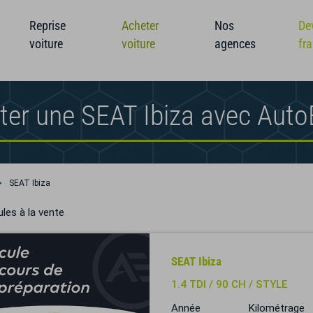
Reprise
Acheter
Nos
De
voiture
voiture
agences
fr
ter une SEAT Ibiza avec Aut
SEAT Ibiza
les à la vente
SEAT Ibiza
1.4 TDI / 90 CH / STYLE
Année
Kilométrage