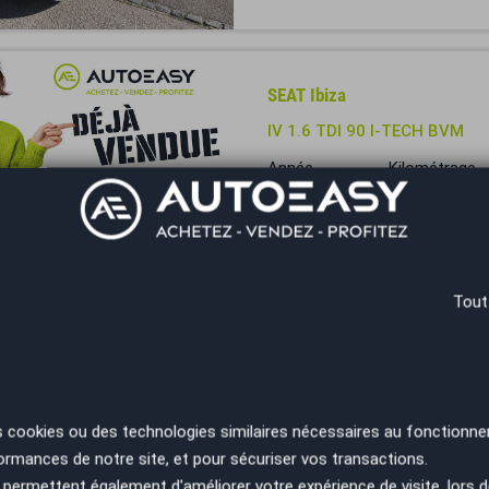
SEAT Ibiza
IV 1.6 TDI 90 I-TECH BVM
Année
Kilométrage
2014
167000 km
Aurillac - 15130
 trop tard
Tout
SEAT Ibiza
1.6 TDI 80 CH / URBAN / DI
Année
Kilométrage
2019
89720 km
s cookies ou des technologies similaires nécessaires au fonctionne
ormances de notre site, et pour sécuriser vos transactions.
Bourgoin-Jallieu - 38300
permettent également d'améliorer votre expérience de visite, lors d