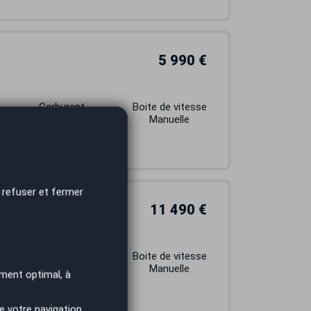
5 990 €
Carburant
Boite de vitesse
DIESEL
Manuelle
 refuser et fermer
11 490 €
GITAL COCKPIT
Carburant
Boite de vitesse
DIESEL
Manuelle
ment optimal, à
e votre navigation