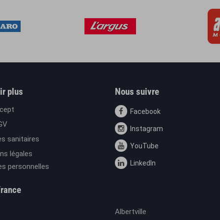
ir plus
Nous suivre
cept
Facebook
GV
Instagram
s sanitaires
YouTube
ns légales
LinkedIn
s personnelles
France
Albertville