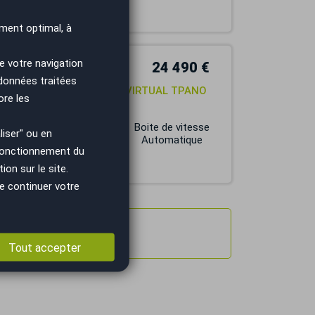
ment optimal, à
e votre navigation
24 490 €
 données traitées
DRIVE / FRANCE / BREMBO VIRTUAL TPANO
ore les
Carburant
Boite de vitesse
iser" ou en
ESSENCE
Automatique
 fonctionnement du
on sur le site.
e continuer votre
Tout accepter