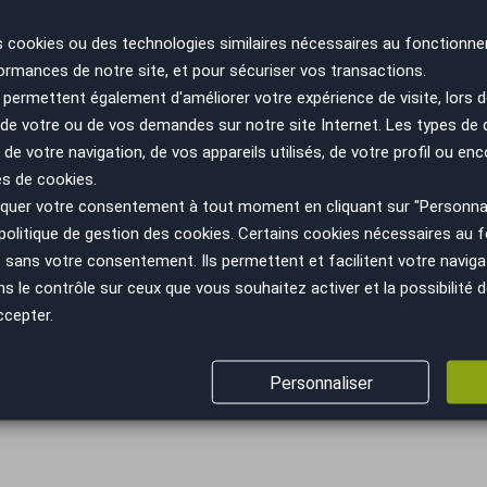
Lyon Est - 69120
s cookies ou des technologies similaires nécessaires au fonctionne
ormances de notre site, et pour sécuriser vos transactions.
 trop tard
permettent également d'améliorer votre expérience de visite, lors d
SEAT LEON ST
n de votre ou de vos demandes sur notre site Internet. Les types de
2.0 TSI 300 DSG7 CUPRA 4
 de votre navigation, de vos appareils utilisés, de votre profil ou enc
/ ENTRETIEN A...
es de cookies.
Année
Kilométrage
uer votre consentement à tout moment en cliquant sur "Personnal
2019
101805 km
politique de gestion des cookies
. Certains cookies nécessaires au
Tours - 37270
sans votre consentement. Ils permettent et facilitent votre navigati
le contrôle sur ceux que vous souhaitez activer et la possibilité d
ccepter.
Annonces
1 à 6
sur 6
Résultats 1 - 6 sur 6.
Personnaliser