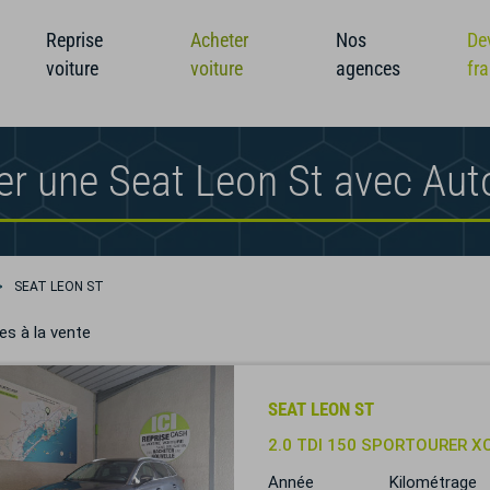
Reprise
Acheter
Nos
De
voiture
voiture
agences
fr
er une Seat Leon St avec Au
SEAT LEON ST
es à la vente
SEAT LEON ST
2.0 TDI 150 SPORTOURER X
Année
Kilométrage