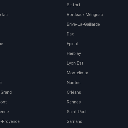
Belfort
 lac
Bordeaux Mérignac
Brive-La-Gaillarde
Dax
ue
Epinal
Herblay
Lyon Est
Montélimar
e
Nantes
-Grand
Orléans
ont
Rennes
ienne
Saint-Paul
e-Provence
Sarrians