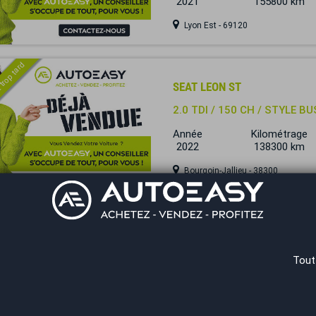
2021
155800 km
Lyon Est - 69120
 trop tard
SEAT LEON ST
2.0 TDI / 150 CH / STYLE B
Année
Kilométrage
2022
138300 km
Bourgoin-Jallieu - 38300
 trop tard
SEAT LEON ST
Tout
1.0 eTSI 110 Ch Business D
Année
Kilométrage
2022
103280 km