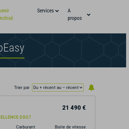
venir
Services
A
anchisé
propos
toEasy
Trier par
21 490 €
CELLENCE DSG7
Carburant
Boite de vitesse