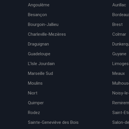
Angoulême
Aurillac
Besançon
Bordeaux
Bourgoin-Jallieu
Brest
Charleville-Mezières
Colmar
Draguignan
Dunkerq
Guadeloupe
Guyane
L'Isle Jourdain
Limoges
Marseille Sud
Meaux
Moulins
Mulhous
Niort
Noisy-le
Quimper
Remirem
Rodez
Saint-Et
Sainte-Geneviève des Bois
Salon-d