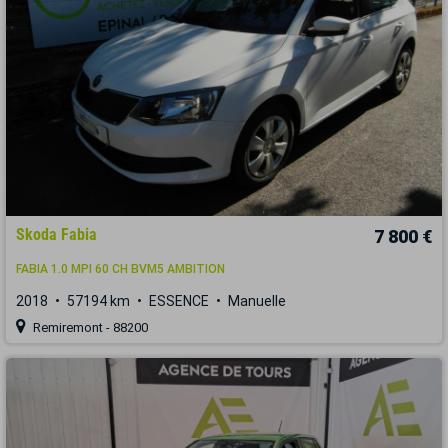
Skoda Fabia
7 800 €
FABIA 1.0 MPI 60 CH BVM5 AMBITION
2018
57194 km
ESSENCE
Manuelle
Remiremont - 88200