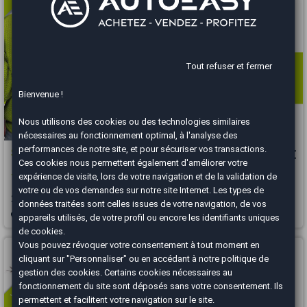
Tout refuser et fermer
Bienvenue !
Nous utilisons des cookies ou des technologies similaires
nécessaires au fonctionnement optimal, à l'analyse des
performances de notre site, et pour sécuriser vos transactions.
Skoda Fabia
6 490 €
Ces cookies nous permettent également d'améliorer votre
expérience de visite, lors de votre navigation et de la validation de
1.0 MPI / ACTIVE / CLIM
votre ou de vos demandes sur notre site Internet. Les types de
2015
105454 km
ESSENCE
Manuelle
données traitées sont celles issues de votre navigation, de vos
Bourgoin-Jallieu - 38300
appareils utilisés, de votre profil ou encore les identifiants uniques
de cookies.
Vous arrivez trop tard
Vous pouvez révoquer votre consentement à tout moment en
cliquant sur "Personnaliser" ou en accédant à notre
politique de
gestion des cookies
. Certains cookies nécessaires au
fonctionnement du site sont déposés sans votre consentement. Ils
permettent et facilitent votre navigation sur le site.