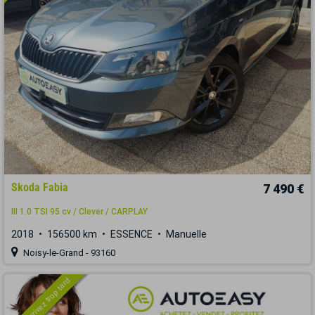
Skoda Fabia
7 490 €
III 1.0 TSI 95 cv / Clever / CARPLAY
2018
156500 km
ESSENCE
Manuelle
Noisy-le-Grand - 93160
Vous arrivez trop tard