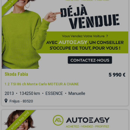
Skoda Fabia
5 990 €
1.2 TSI 86 ch Monte Carlo MOTEUR A CHAINE
2013
134250 km
ESSENCE
Manuelle
Fréjus - 83520
Vous arrivez trop tard