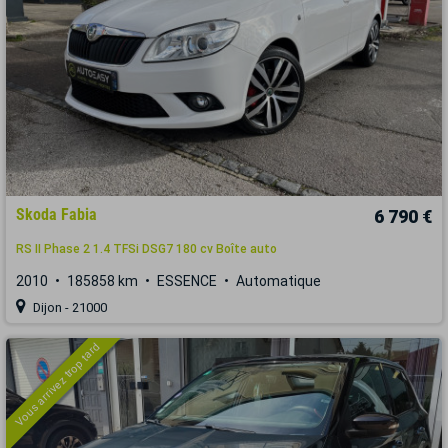
Skoda Fabia
6 790 €
RS II Phase 2 1.4 TFSi DSG7 180 cv Boîte auto
2010
185858 km
ESSENCE
Automatique
Dijon - 21000
Vous arrivez trop tard