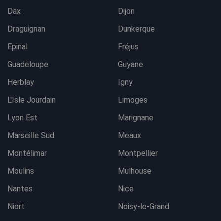
Dax
Dijon
Draguignan
Dunkerque
Epinal
Fréjus
Guadeloupe
Guyane
Herblay
Igny
L'Isle Jourdain
Limoges
Lyon Est
Marignane
Marseille Sud
Meaux
Montélimar
Montpellier
Moulins
Mulhouse
Nantes
Nice
Niort
Noisy-le-Grand