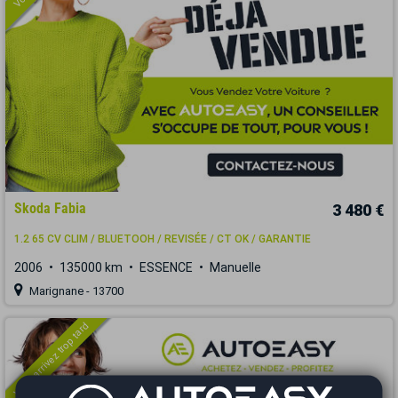
Skoda Fabia
3 480 €
1.2 65 CV CLIM / BLUETOOH / REVISÉE / CT OK / GARANTIE
2006
135000 km
ESSENCE
Manuelle
Marignane - 13700
Vous arrivez trop tard