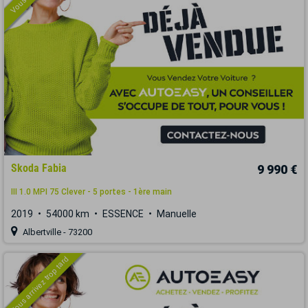
Skoda Fabia
9 990 €
III 1.0 MPI 75 Clever - 5 portes - 1ère main
2019
54000 km
ESSENCE
Manuelle
Albertville - 73200
Vous arrivez trop tard