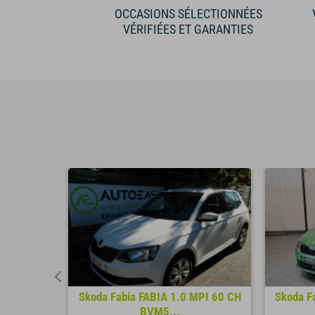
OCCASIONS SÉLECTIONNÉES
VÉRIFIÉES ET GARANTIES
115 CH
Skoda Fabia FABIA 1.0 MPI 60 CH
Skoda Fa
..
BVM5...