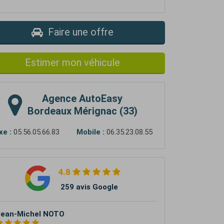
Faire une offre
Estimer mon véhicule
Agence
AutoEasy
Bordeaux Mérignac (33)
xe :
05.56.05.66.83
Mobile :
06.35.23.08.55
4.8
259 avis Google
Jean-Michel NOTO