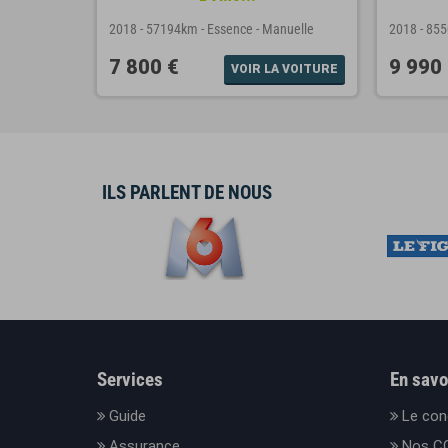
nuelle
2018
-
57194km
-
Essence
-
Manuelle
2018
-
85
7 800 €
9 990
A VOITURE
VOIR LA VOITURE
ILS PARLENT DE NOUS
Services
En savo
Guide
Le con
Assurance
Nos C