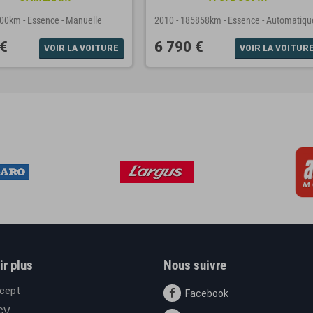
500km
-
Essence
-
Manuelle
2010
-
185858km
-
Essence
-
Automatiqu
 €
6 790 €
VOIR LA VOITURE
VOIR LA VOITUR
ir plus
Nous suivre
cept
Facebook
GV