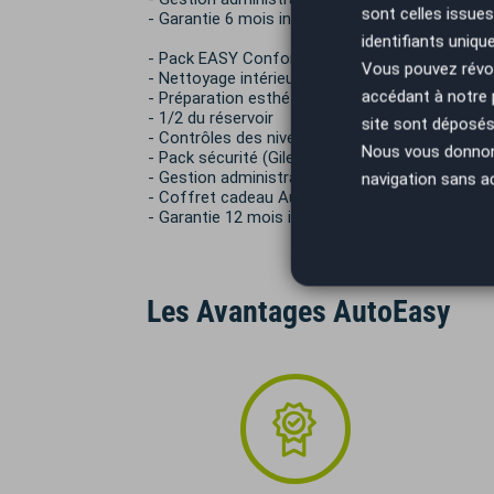
sont celles issues
- Garantie 6 mois inclus
identifiants uniqu
- Pack EASY Confort 690€ TTC :
Vous pouvez révoq
- Nettoyage intérieur / extérieur
accédant à notre
- Préparation esthétique (retouche de micros r
- 1/2 du réservoir
site sont déposés 
- Contrôles des niveaux et pression pneumatiq
Nous vous donnons 
- Pack sécurité (Gilet + triangle)
- Gestion administrative de la carte carte grise
navigation sans a
- Coffret cadeau Autoeasy
- Garantie 12 mois inclus
Les Avantages AutoEasy