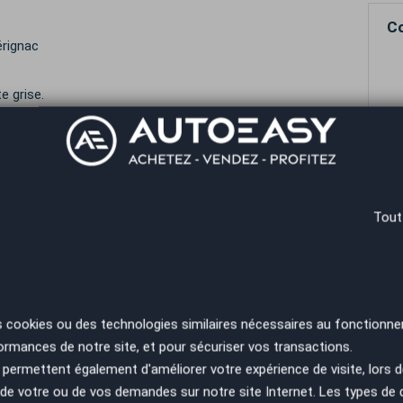
Co
érignac
e grise.
 à 84 mois.
re domicile ou votre bureau ! (sur devis).
RE
SA
ES
PA
Tout
ues
squ'à 48 mois)
s cookies ou des technologies similaires nécessaires au fonctionne
ormances de notre site, et pour sécuriser vos transactions.
permettent également d'améliorer votre expérience de visite, lors d
ues
n de votre ou de vos demandes sur notre site Internet. Les types de