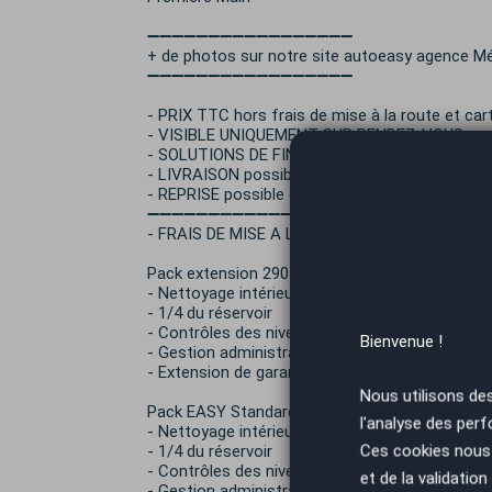
➖➖➖➖➖➖➖➖➖➖➖➖➖➖➖➖➖
+ de photos sur notre site autoeasy agence M
➖➖➖➖➖➖➖➖➖➖➖➖➖➖➖➖➖
- PRIX TTC hors frais de mise à la route et cart
- VISIBLE UNIQUEMENT SUR RENDEZ-VOUS
- SOLUTIONS DE FINANCEMENT : possible de 12
- LIVRAISON possible dans toute la France à vot
- REPRISE possible de votre ancien véhicule.
➖➖➖➖➖➖➖➖➖➖➖➖➖➖➖➖➖
- FRAIS DE MISE A LA ROUTE :
Pack extension 290 € TTC
- Nettoyage intérieur / extérieur
- 1/4 du réservoir
- Contrôles des niveaux et pression pneumatiq
Bienvenue !
- Gestion administrative de la carte carte grise
- Extension de garantie : à partir 35€ /mois (ju
Nous utilisons de
Pack EASY Standard 490€ TTC :
l'analyse des perf
- Nettoyage intérieur / extérieur
Ces cookies nous 
- 1/4 du réservoir
- Contrôles des niveaux et pression pneumatiq
et de la validatio
- Gestion administrative de la carte carte grise