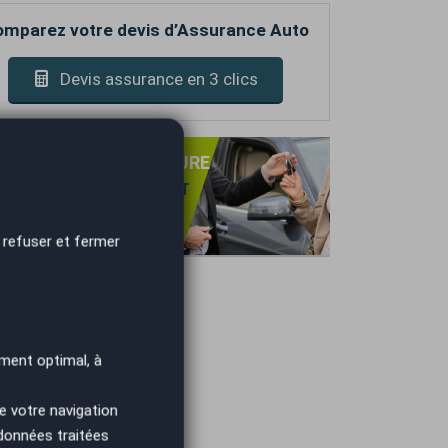
mparez votre devis d’Assurance Auto
Devis assurance en 3 clics
PRISE DE VOTRE VOITURE
NS OBLIGATION D'ACHAT
TIMATION GRATUITE
IEMENT IMMÉDIAT.
 refuser et fermer
ment optimal, à
e votre navigation
 données traitées