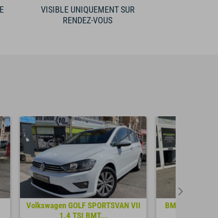
E
VISIBLE UNIQUEMENT SUR
RENDEZ-VOUS
Volkswagen GOLF SPORTSVAN VII
BMW SERIE 3 T
1.4 TSI BMT...
Confo