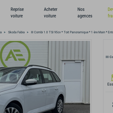
Reprise
Acheter
Nos
De
voiture
voiture
agences
fr
da
Skoda Fabia
III Combi 1.0 TSI 95cv * Toit Panoramique * 1 ère Main * E
III 
Es