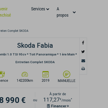
venir
Services
A
anchisé
propos
ntretien Complet SKODA
Skoda Fabia
Combi 1.0 TSI 95cv * Toit Panoramique * 1 ère Main *
Entretien Complet SKODA
sence
142200km
2019
MANUELLE
À partir de
8 990 €
117,27
€
*
ou
/mois
Financer