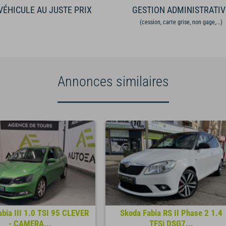
VÉHICULE AU JUSTE PRIX
GESTION ADMINISTRATIV
(cession, carte grise, non gage,...)
Annonces similaires
bia III 1.0 TSI 95 CLEVER
Skoda Fabia RS II Phase 2 1.4
- CAMERA...
TFSi DSG7...