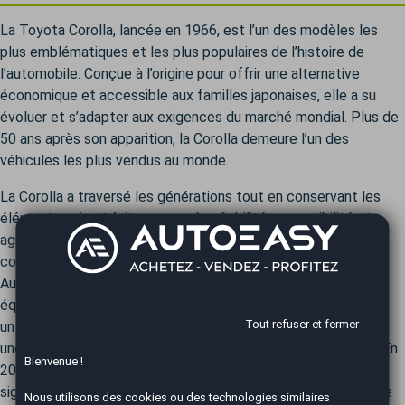
La Toyota Corolla, lancée en 1966, est l’un des modèles les
plus emblématiques et les plus populaires de l’histoire de
l’automobile. Conçue à l’origine pour offrir une alternative
économique et accessible aux familles japonaises, elle a su
évoluer et s’adapter aux exigences du marché mondial. Plus de
50 ans après son apparition, la Corolla demeure l’un des
véhicules les plus vendus au monde.
La Corolla a traversé les générations tout en conservant les
éléments qui ont fait son succès : fiabilité, accessibilité et
agrément de conduite. La première génération (1966-1970),
compacte et modeste, posait déjà les bases de ces qualités.
Au fil des années, la Corolla a gagné en taille et en
équipements. La cinquième génération (1983-1987) a marqué
Tout refuser et fermer
un tournant avec l’introduction d’une version quatre portes et
une montée en gamme en matière de qualité de fabrication. En
Bienvenue !
2000, la neuvième génération a apporté des avancées
significatives en termes de sécurité et de confort. La dixième
Nous utilisons des cookies ou des technologies similaires