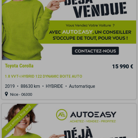
Toyota Corolla
15 990 €
1.8 VVT-i HYBRID 122 DYNAMIC BOITE AUTO
2019
88630 km
HYBRIDE
Automatique
Nice - 06300
Vous arrivez trop tard