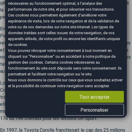
génération (2006-2013) a consolidé la place de la Corolla dans
nécessaires au fonctionnement optimal, à l'analyse des
performances de notre site, et pour sécuriser vos transactions.
la gamme Toyota en introduisant des motorisations plus
Ces cookies nous permettent également d'améliorer votre
performantes et des technologies avancées.
expérience de visite, lors de votre navigation et de la validation de
votre ou de vos demandes sur notre site Internet. Les types de
En 2018, la douzième génération a été dévoilée au Salon de
données traitées sont celles issues de votre navigation, de vos
Paris, marquant l’abandon de la dénomination "Auris". Un
appareils utilisés, de votre profil ou encore les identifiants uniques
restylage en juin 2022 a apporté des améliorations esthétiques
de cookies.
et technologiques, notamment une calandre à motif maillé, de
Vous pouvez révoquer votre consentement à tout moment en
cliquant sur "Personnaliser" ou en accédant à notre
politique de
nouveaux enjoliveurs d’antibrouillards, des jantes revisitées, des
gestion des cookies
. Certains cookies nécessaires au
teintes inédites et des phares bi-LED avec feux de route
fonctionnement du site sont déposés sans votre consentement. Ils
automatiques pour les versions supérieures.
permettent et facilitent votre navigation sur le site.
Nous vous donnons le contrôle sur ceux que vous souhaitez activer
Longtemps disponible en motorisations essence et diesel, la
et la possibilité de continuer votre navigation sans accepter.
Corolla a adopté l’hybride dès la dixième génération, une
Tout accepter
transition qui a largement contribué à son succès. Aujourd’hui,
elle est exclusivement proposée en version hybride, avec un
Personnaliser
moteur 1.8L de 140 chevaux et un moteur 2.0L développant
178 ou 196 chevaux pour les finitions GR Sport.
En 1997, la Toyota Corolla franchissait le cap des 25 millions