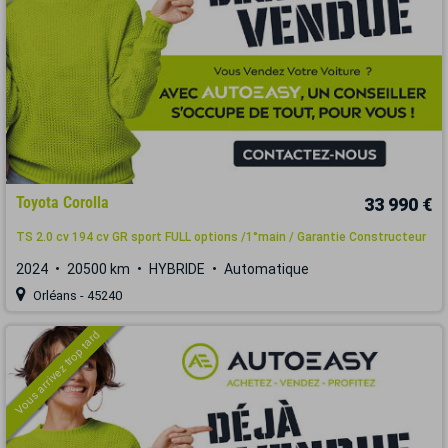
Toyota Corolla
33 990 €
TS 2.0 cv 194 cv GR sport FULL options /1°main / Garantie Constructeur
2024
20500 km
HYBRIDE
Automatique
Orléans - 45240
Vous arrivez trop tard