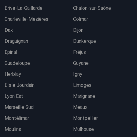
Brive-La-Gaillarde
Chalon-sur-Saône
Charleville-Mezières
Colmar
Dax
Dijon
Draguignan
Dunkerque
Epinal
Fréjus
Guadeloupe
Guyane
Herblay
Igny
L'Isle Jourdain
Limoges
Lyon Est
Marignane
Marseille Sud
Meaux
Montélimar
Montpellier
Moulins
Mulhouse