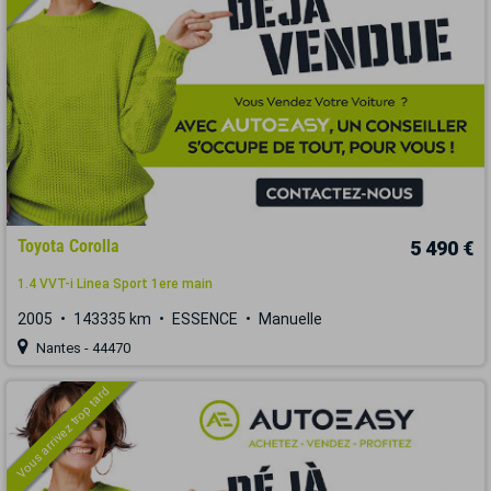
Toyota Corolla
5 490 €
1.4 VVT-i Linea Sport 1ere main
2005
143335 km
ESSENCE
Manuelle
Nantes - 44470
Vous arrivez trop tard