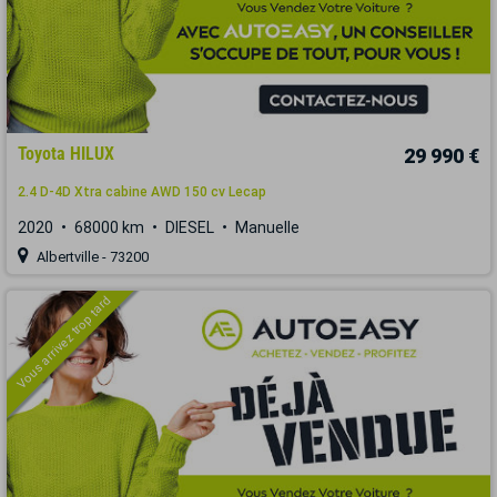
Toyota HILUX
29 990 €
2.4 D-4D Xtra cabine AWD 150 cv Lecap
2020
68000 km
DIESEL
Manuelle
Albertville - 73200
Vous arrivez trop tard