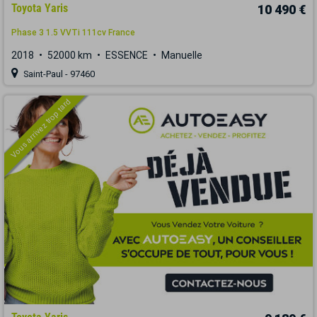
Toyota Yaris
10 490 €
Phase 3 1.5 VVTi 111cv France
2018
52000 km
ESSENCE
Manuelle
Saint-Paul - 97460
Vous arrivez trop tard