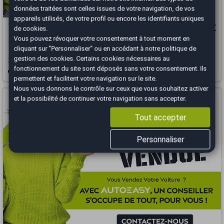
données traitées sont celles issues de votre navigation, de vos
appareils utilisés, de votre profil ou encore les identifiants uniques
Toyota Aygo
6 990 €
de cookies.
Vous pouvez révoquer votre consentement à tout moment en
1.0 VVTi M-MT 68cv
cliquant sur "Personnaliser" ou en accédant à notre
politique de
gestion des cookies
. Certains cookies nécessaires au
2011
92000 km
ESSENCE
Automatique
fonctionnement du site sont déposés sans votre consentement. Ils
Saint-Paul - 97460
permettent et facilitent votre navigation sur le site.
Nous vous donnons le contrôle sur ceux que vous souhaitez activer
Vous arrivez trop tard
et la possibilité de continuer votre navigation sans accepter.
Tout accepter
Personnaliser