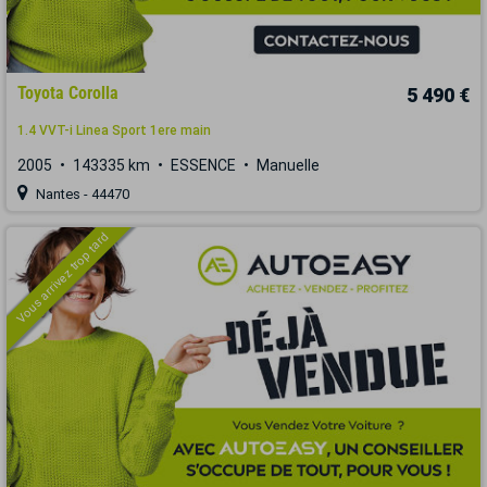
Toyota Corolla
5 490 €
1.4 VVT-i Linea Sport 1ere main
2005
143335 km
ESSENCE
Manuelle
Nantes - 44470
Vous arrivez trop tard