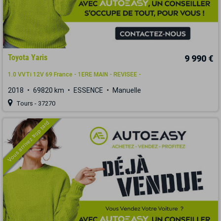
Toyota Yaris
9 990 €
1.0 VVTi 12V 69 France - 1ERE MAIN - REVISEE -
2018
69820 km
ESSENCE
Manuelle
Tours - 37270
Vous arrivez trop tard