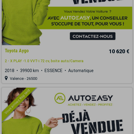
Toyota Aygo
10 620 €
2 - X PLAY -1.0 VVT-i 72 cv, boite auto/Camera
2018
39900 km
ESSENCE
Automatique
Valence - 26500
Vous arrivez trop tard