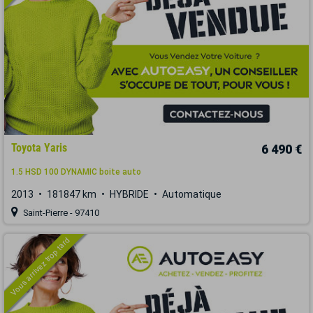
Toyota Yaris
6 490 €
1.5 HSD 100 DYNAMIC boite auto
2013
181847 km
HYBRIDE
Automatique
Saint-Pierre - 97410
Vous arrivez trop tard