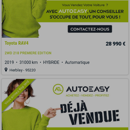
Toyota RAV4
28 990 €
2WD 218 PREMIERE EDITION
2019
31000 km
HYBRIDE
Automatique
Herblay - 95220
Vous arrivez trop tard