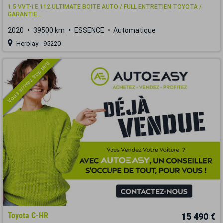
1.5 VVT-i E 112 ULTIMATE BOITE AUTO / FULL ENTRETIEN TOYOTA /
GARANTIE...
2020
39500 km
ESSENCE
Automatique
Herblay - 95220
Vous arrivez trop tard
Toyota C-HR
15 490 €