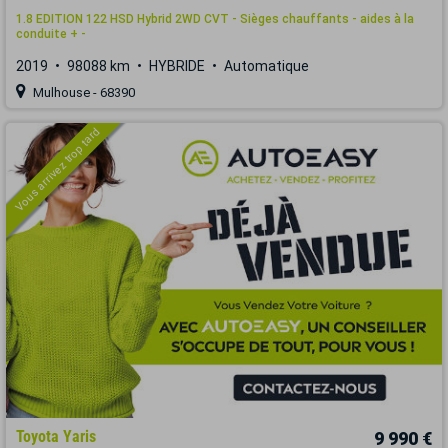
1.8 EDITION 122 HSD Hybrid 2WD CVT - Sièges chauffants - aides à la
conduite + -
2019
98088 km
HYBRIDE
Automatique
Mulhouse - 68390
Vous arrivez trop tard
Toyota Yaris
9 990 €