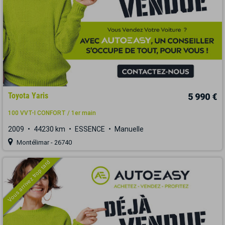
Toyota Yaris
5 990 €
100 VVT-I CONFORT / 1er main
2009
44230 km
ESSENCE
Manuelle
Montélimar - 26740
Vous arrivez trop tard