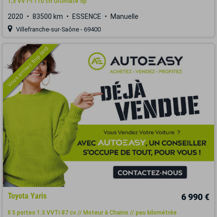
1,5 VVT-i 110 ch Ultimate 5p
2020
83500 km
ESSENCE
Manuelle
Villefranche-sur-Saône - 69400
Vous arrivez trop tard
Toyota Yaris
6 990 €
II 5 portes 1.3 VVTi 87 cv // Moteur à Chaine // peu kilométrée