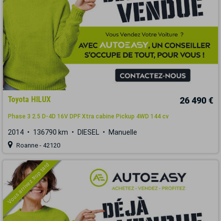
Toyota HILUX
26 490 €
Phase 3 2.5 D-4D 16V DPF Xtra cabine Pickup 4WD 144 cv
2014
136790 km
DIESEL
Manuelle
Roanne - 42120
Vous arrivez trop tard