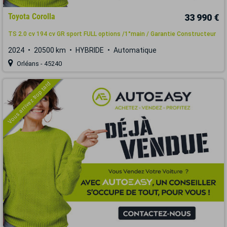
Toyota Corolla
33 990 €
TS 2.0 cv 194 cv GR sport FULL options /1°main / Garantie Constructeur
2024
20500 km
HYBRIDE
Automatique
Orléans - 45240
Vous arrivez trop tard