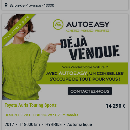
Salon-de-Provence - 13330
Vous arrivez trop tard
Toyota Auris Touring Sports
14 290 €
DESIGN 1.8 VVT-i HSD 136 cv * CVT * Caméra
2017
118000 km
HYBRIDE
Automatique