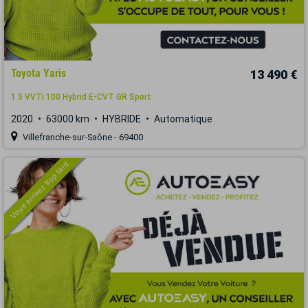
Toyota Yaris
13 490 €
1.5 VVTi 100 Hybrid E-CVT GR Sport
2020
63000 km
HYBRIDE
Automatique
Villefranche-sur-Saône - 69400
Vous arrivez trop tard