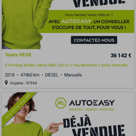
Toyota HILUX
36 142 €
2.4 Pickup double cabine AWD 150 cv // Peu kilométré // boite manuelle
2018
47460 km
DIESEL
Manuelle
Guyane - 97354
Vous arrivez trop tard