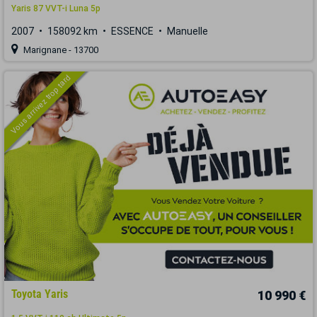
Yaris 87 VVT-i Luna 5p
2007
158092 km
ESSENCE
Manuelle
Marignane - 13700
Vous arrivez trop tard
Toyota Yaris
10 990 €