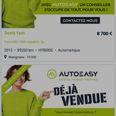
Toyota Yaris
8 700 €
Yaris HSD 100h Dynamic 5p
2015
89200 km
HYBRIDE
Automatique
Marignane - 13700
Vous arrivez trop tard