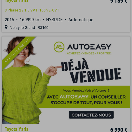
Toyota Yaris
9 189 €
3 Phase 2 / 1.5 VVTi 100h E-CVT
2015
169999 km
HYBRIDE
Automatique
Noisy-le-Grand - 93160
Vous arrivez trop tard
Toyota Yaris
6 990 €