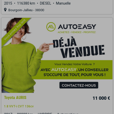
2015
116380 km
DIESEL
Manuelle
Bourgoin-Jallieu - 38300
Vous arrivez trop tard
Toyota AURIS
11 000 €
1.8 VVT-i CVT 136cv