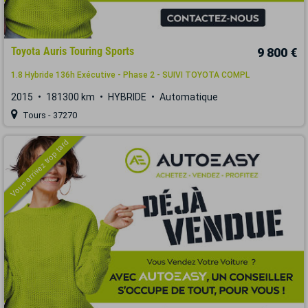
Toyota Auris Touring Sports
9 800 €
1.8 Hybride 136h Exécutive - Phase 2 - SUIVI TOYOTA COMPL
2015
181300 km
HYBRIDE
Automatique
Tours - 37270
Vous arrivez trop tard