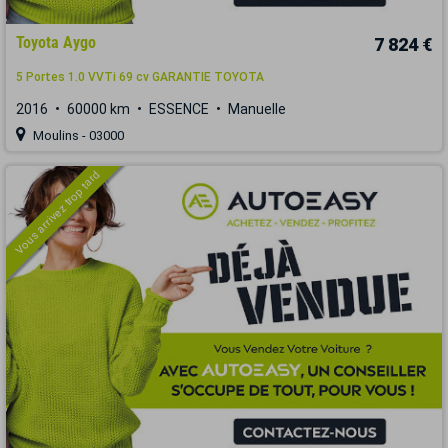
Toyota Aygo
7 824 €
5 Portes 1.0 VVTi 69 cv GARANTIE TOYOTA
2016
60000 km
ESSENCE
Manuelle
Moulins - 03000
Vous arrivez trop tard