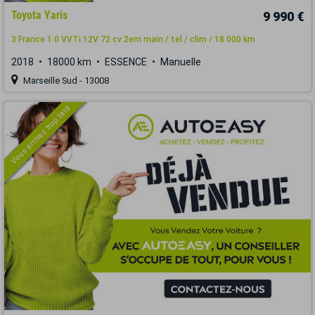
Toyota Yaris
9 990 €
3 France 1.0 VVTi 12V 72 cv 2em main / tel / clim / 18 000 km
2018
18000 km
ESSENCE
Manuelle
Marseille Sud - 13008
Vous arrivez trop tard