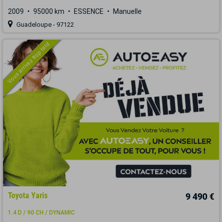
2009
95000 km
ESSENCE
Manuelle
Guadeloupe - 97122
Vous arrivez trop tard
Toyota Yaris
9 490 €
1.4 D / 90 CH / DYNAMIC