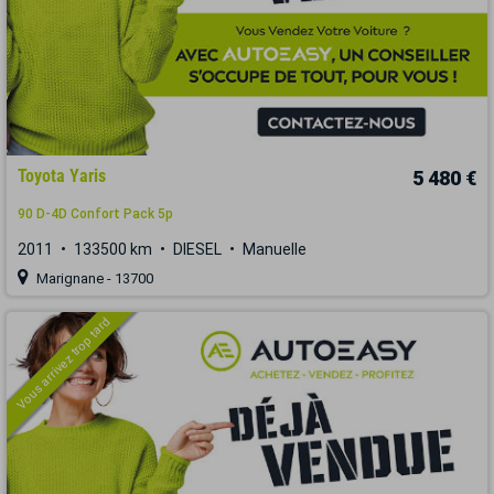
Toyota Yaris
5 480 €
90 D-4D Confort Pack 5p
2011
133500 km
DIESEL
Manuelle
Marignane - 13700
Vous arrivez trop tard