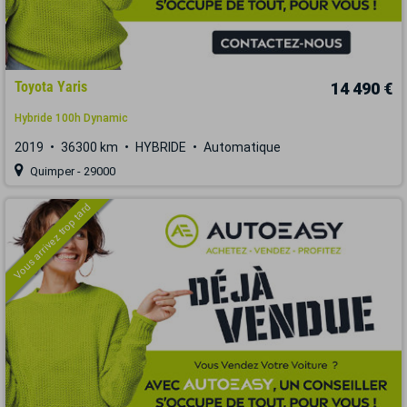
Toyota Yaris
14 490 €
Hybride 100h Dynamic
2019
36300 km
HYBRIDE
Automatique
Quimper - 29000
Vous arrivez trop tard