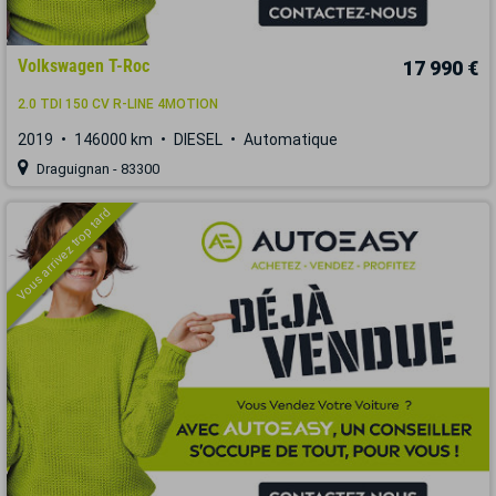
Volkswagen T-Roc
17 990 €
2.0 TDI 150 CV R-LINE 4MOTION
2019
146000 km
DIESEL
Automatique
Draguignan - 83300
Vous arrivez trop tard