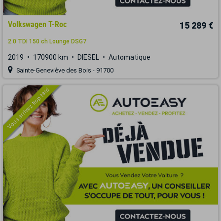
Volkswagen T-Roc
15 289 €
2.0 TDI 150 ch Lounge DSG7
2019
170900 km
DIESEL
Automatique
Sainte-Geneviève des Bois - 91700
Vous arrivez trop tard