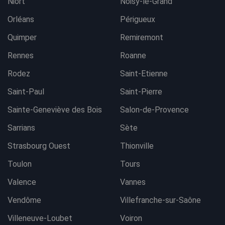
Niort
Noisy-le-Grand
Orléans
Périgueux
Quimper
Remiremont
Rennes
Roanne
Rodez
Saint-Etienne
Saint-Paul
Saint-Pierre
Sainte-Geneviève des Bois
Salon-de-Provence
Sarrians
Sète
Strasbourg Ouest
Thionville
Toulon
Tours
Valence
Vannes
Vendôme
Villefranche-sur-Saône
Villeneuve-Loubet
Voiron