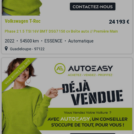
Volkswagen T-Roc
24 193 €
Phase 2 1.5 TSI 16V BMT DSG7 150 cv Boîte auto // Première Main
2022
54500 km
ESSENCE
Automatique
Guadeloupe - 97122
Vous arrivez trop tard