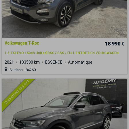
Volkswagen T-Roc
18 990 €
1.5 TSI EVO 150ch United DSG7 S&S / FULL ENTRETIEN VOLKSWAGEN
2021
103500 km
ESSENCE
Automatique
Sarrians - 84260
Vous arrivez trop tard