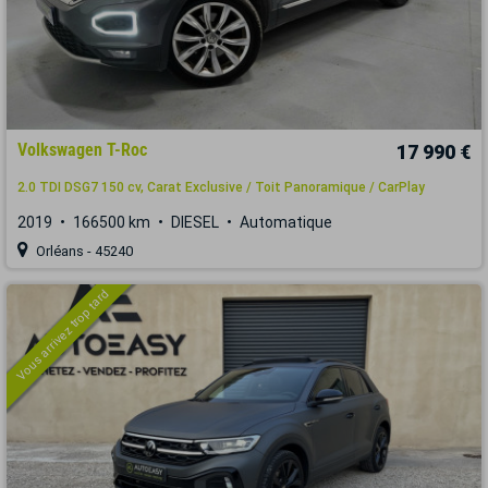
Volkswagen T-Roc
17 990 €
2.0 TDI DSG7 150 cv, Carat Exclusive / Toit Panoramique / CarPlay
2019
166500 km
DIESEL
Automatique
Orléans - 45240
Vous arrivez trop tard