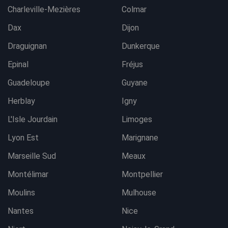
Charleville-Mezières
Colmar
Dax
Dijon
Draguignan
Dunkerque
Epinal
Fréjus
Guadeloupe
Guyane
Herblay
Igny
L'Isle Jourdain
Limoges
Lyon Est
Marignane
Marseille Sud
Meaux
Montélimar
Montpellier
Moulins
Mulhouse
Nantes
Nice