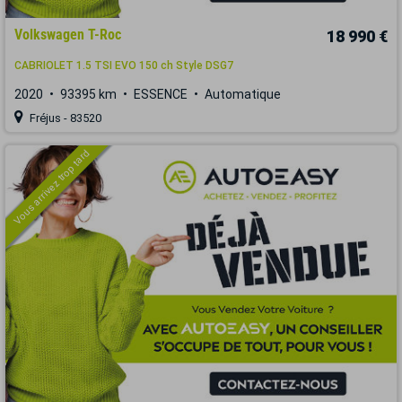
Volkswagen T-Roc
18 990 €
CABRIOLET 1.5 TSI EVO 150 ch Style DSG7
2020
93395 km
ESSENCE
Automatique
Fréjus - 83520
Vous arrivez trop tard