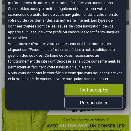
performances de notre site, et pour sécuriser vos transactions.
Ces cookies nous permettent également d'améliorer votre
expérience de visite, lors de votre navigation et de la validation de
votre ou de vos demandes sur notre site Internet. Les types de
données traitées sont celles issues de votre navigation, de vos
Volkswagen T-Roc
19 990 €
appareils utilisés, de votre profil ou encore les identifiants uniques
de cookies.
1.5 TSI 150 ch Carat virtual cockpit 67500 kms
Vous pouvez révoquer votre consentement à tout moment en
2020
67500 km
ESSENCE
Automatique
cliquant sur "Personnaliser" ou en accédant à notre
politique de
gestion des cookies
. Certains cookies nécessaires au
Nice - 06300
fonctionnement du site sont déposés sans votre consentement. Ils
permettent et facilitent votre navigation sur le site.
Vous arrivez trop tard
Nous vous donnons le contrôle sur ceux que vous souhaitez activer
et la possibilité de continuer votre navigation sans accepter.
Tout accepter
Personnaliser