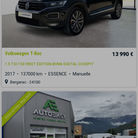
Volkswagen T-Roc
13 990 €
1.5 TSI 150 FIRST EDITION BVM6 DIGITAL COCKPIT
2017
137000 km
ESSENCE
Manuelle
Bergerac - 24100
Vous arrivez trop tard