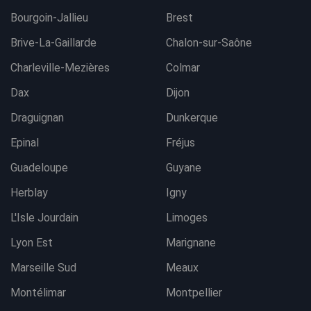
Bourgoin-Jallieu
Brest
Brive-La-Gaillarde
Chalon-sur-Saône
Charleville-Mezières
Colmar
Dax
Dijon
Draguignan
Dunkerque
Epinal
Fréjus
Guadeloupe
Guyane
Herblay
Igny
L'Isle Jourdain
Limoges
Lyon Est
Marignane
Marseille Sud
Meaux
Montélimar
Montpellier