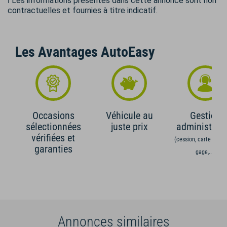
ℹ️ Les informations présentes dans cette annonce sont non
contractuelles et fournies à titre indicatif.
Les Avantages AutoEasy
Occasions
Véhicule au
Gestion
sélectionnées
juste prix
administrati
vérifiées et
(cession, carte grise,
garanties
gage,...)
Annonces similaires