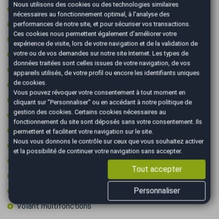
Nous utilisons des cookies ou des technologies similaires
Ordinateur de bord
nécessaires au fonctionnement optimal, à l'analyse des
Ouverture de coffre main libre
performances de notre site, et pour sécuriser vos transactions.
Ces cookies nous permettent également d'améliorer votre
Prise audio USB
expérience de visite, lors de votre navigation et de la validation de
votre ou de vos demandes sur notre site Internet. Les types de
Radar arrière de détection d'obstacles
données traitées sont celles issues de votre navigation, de vos
Radar avant de détection d'obstacles
appareils utilisés, de votre profil ou encore les identifiants uniques
de cookies.
Régulateur de vitesse
Vous pouvez révoquer votre consentement à tout moment en
Retroviseur intérieur électrochrome
cliquant sur "Personnaliser" ou en accédant à notre
politique de
gestion des cookies
. Certains cookies nécessaires au
Rétroviseurs électriques
fonctionnement du site sont déposés sans votre consentement. Ils
Rétroviseurs rabattables électriquement
permettent et facilitent votre navigation sur le site.
Nous vous donnons le contrôle sur ceux que vous souhaitez activer
Start & Stop
et la possibilité de continuer votre navigation sans accepter.
Système de détection d'obstacles
Tout accepter
Vitres surteintées
Personnaliser
Volant cuir
Volant multifonctions