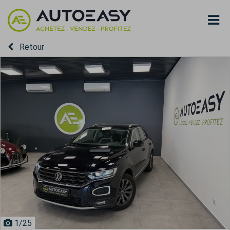
Retour
1
/25