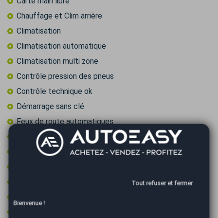
Carte main libre
Chauffage et Clim arrière
Climatisation
Climatisation automatique
Climatisation multi zone
Contrôle pression des pneus
Contrôle technique ok
Démarrage sans clé
Feux de route automatiques
Feux LED
Frein à main électrique
GPS couleur
GPS tactile
Tout refuser et fermer
Jantes aluminium
Bienvenue !
Limiteur de vitesse