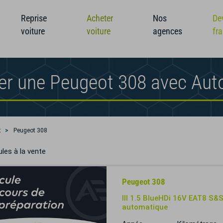
Reprise
Acheter
Nos
De
voiture
voiture
agences
fr
er une Peugeot 308 avec Aut
t
Peugeot 308
les à la vente
Peugeot 308
III 1.5 BlueHDi 16V EAT8 S&S
automatique