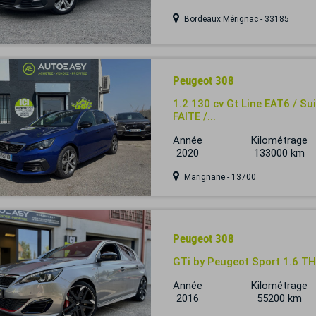
Bordeaux Mérignac - 33185
Peugeot 308
1.2 130 cv Gt Line EAT6 / 
FAITE /...
Année
Kilométrage
2020
133000 km
Marignane - 13700
Peugeot 308
GTi by Peugeot Sport 1.6 TH
Année
Kilométrage
2016
55200 km