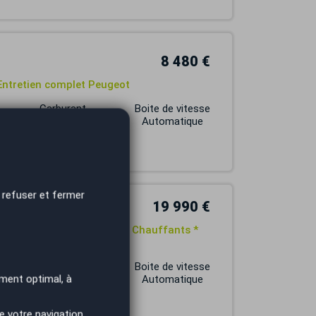
8 480 €
 Entretien complet Peugeot
Carburant
Boite de vitesse
ESSENCE
Automatique
 refuser et fermer
19 990 €
éra 360 * Sièges Massants Chauffants *
Carburant
Boite de vitesse
ment optimal, à
ESSENCE
Automatique
e votre navigation