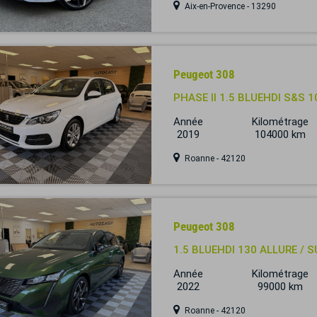
Aix-en-Provence - 13290
Peugeot 308
PHASE II 1.5 BLUEHDI S&S 1
Année
Kilométrage
2019
104000 km
Roanne - 42120
Peugeot 308
1.5 BLUEHDI 130 ALLURE / 
Année
Kilométrage
2022
99000 km
Roanne - 42120