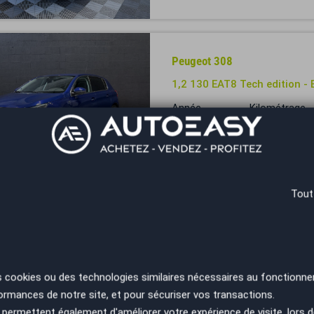
Peugeot 308
1,2 130 EAT8 Tech edition -
Année
Kilométrage
2018
102000 km
Brest - 29850
Tout
Peugeot 308
GT 130cv Full Option * Cam
Carplay *...
Année
Kilométrage
s cookies ou des technologies similaires nécessaires au fonctionne
2022
40900 km
ormances de notre site, et pour sécuriser vos transactions.
Bordeaux Mérignac - 33185
permettent également d'améliorer votre expérience de visite, lors d