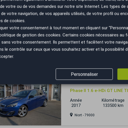
n de votre ou de vos demandes sur notre site Internet. Les types de
 de votre navigation, de vos appareils utilisés, de votre profil ou enc
Peugeot 308
es de cookies.
uer votre consentement à tout moment en cliquant sur "Personnal
1.5 BLUEHDI / 130 CH / ALL
politique de gestion des cookies
. Certains cookies nécessaires au
Année
Kilométrage
sans votre consentement. Ils permettent et facilitent votre navigati
2023
100000 km
le contrôle sur ceux que vous souhaitez activer et la possibilité d
Bourgoin-Jallieu - 38300
ccepter.
Personnaliser
Peugeot 308
Phase II 1.6 e-HDi GT LINE
Année
Kilométrage
2017
133500 km
Niort - 79000