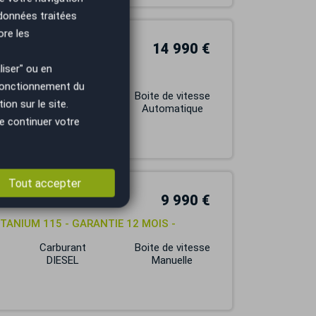
 données traitées
ore les
14 990 €
iser" ou en
URE
 fonctionnement du
Carburant
Boite de vitesse
on sur le site.
DIESEL
Automatique
e continuer votre
Tout accepter
9 990 €
 TITANIUM 115 - GARANTIE 12 MOIS -
Carburant
Boite de vitesse
DIESEL
Manuelle