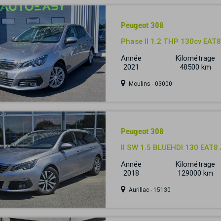
Peugeot 308
Phase II 1.2 THP 130cv EAT
Année
Kilométrage
2021
48500 km
Moulins - 03000
Peugeot 308
II SW 1.5 BLUEHDI 130 EAT
Année
Kilométrage
2018
129000 km
Aurillac - 15130