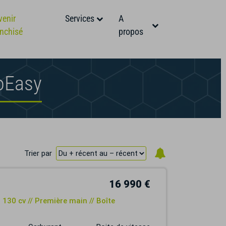
venir
Services
A
anchisé
propos
oEasy
Trier par
16 990 €
 130 cv // Première main // Boîte