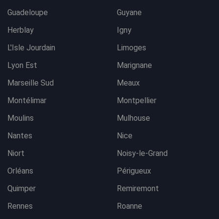
Guadeloupe
Guyane
Herblay
Igny
L'Isle Jourdain
Limoges
Lyon Est
Marignane
Marseille Sud
Meaux
Montélimar
Montpellier
Moulins
Mulhouse
Nantes
Nice
Niort
Noisy-le-Grand
Orléans
Périgueux
Quimper
Remiremont
Rennes
Roanne