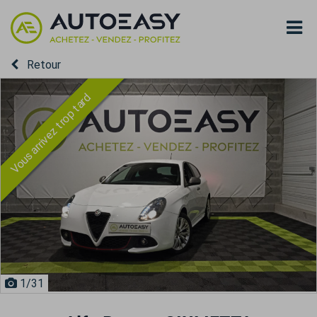
Retour
Vous arrivez trop tard
1
/31