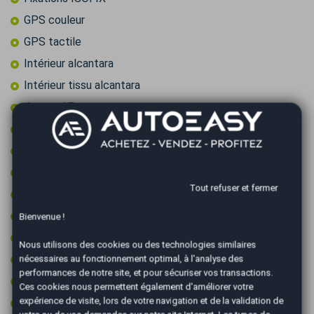
GPS couleur
GPS tactile
Intérieur alcantara
Intérieur tissu alcantara
Jantes 17 pouces
Limiteur de vitesse
Ordinateur de bord
Palettes au volant
Tout refuser et fermer
Prise 12v
Prise audio USB
Bienvenue !
Radar arrière de détection d'obstacles
Nous utilisons des cookies ou des technologies similaires
Régulateur de vitesse
nécessaires au fonctionnement optimal, à l'analyse des
performances de notre site, et pour sécuriser vos transactions.
Start & Stop
Ces cookies nous permettent également d'améliorer votre
expérience de visite, lors de votre navigation et de la validation de
Vitres surteintées