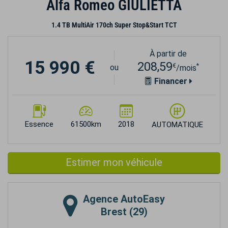
Alfa Romeo GIULIETTA
1.4 TB MultiAir 170ch Super Stop&Start TCT
À partir de
15 990 €
208,59
€
*
ou
/mois
Financer
Essence
61500km
2018
AUTOMATIQUE
Estimer mon véhicule
Agence
AutoEasy
Brest (29)