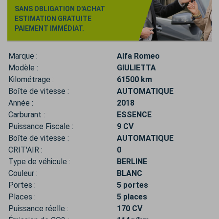
SANS OBLIGATION D'ACHAT
ESTIMATION GRATUITE
PAIEMENT IMMÉDIAT.
Marque :
Alfa Romeo
Modèle :
GIULIETTA
Kilométrage :
61500 km
Boîte de vitesse :
AUTOMATIQUE
Année :
2018
Carburant :
ESSENCE
Puissance Fiscale :
9 CV
Boîte de vitesse :
AUTOMATIQUE
CRIT'AIR :
0
Type de véhicule :
BERLINE
Couleur :
BLANC
Portes :
5 portes
Places :
5 places
Puissance réelle :
170 CV