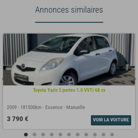
Annonces similaires
Toyota Yaris 5 portes 1.0 VVTi 68 cv
2009
-
181500km
-
Essence
-
Manuelle
3 790 €
VOIR LA VOITURE