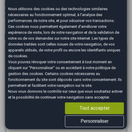
✅ Véhicule visible uniquement sur rendez-vous
Nous utilisons des cookies ou des technologies similaires
✅ Sous réserve d’erreurs de saisie ou omissions
nécessaires au fonctionnement optimal, à l'analyse des
✅ Véhicule sélectionné et garanti par le réseau AutoEasy
performances de notre site, et pour sécuriser vos transactions.
Ces cookies nous permettent également d'améliorer votre
expérience de visite, lors de votre navigation et de la validation de
Financer
votre ou de vos demandes sur notre site Internet. Les types de
données traitées sont celles issues de votre navigation, de vos
appareils utilisés, de votre profil ou encore les identifiants uniques
Prix du véhicule
de cookies.
€
Vous pouvez révoquer votre consentement à tout moment en
cliquant sur "Personnaliser" ou en accédant à notre
politique de
Apport en €
gestion des cookies
. Certains cookies nécessaires au
€
fonctionnement du site sont déposés sans votre consentement. Ils
permettent et facilitent votre navigation sur le site.
Durée
Nous vous donnons le contrôle sur ceux que vous souhaitez activer
et la possibilité de continuer votre navigation sans accepter.
Tout accepter
*
Mensualité :
51,92
€/mois
Personnaliser
Recevoir la simulation