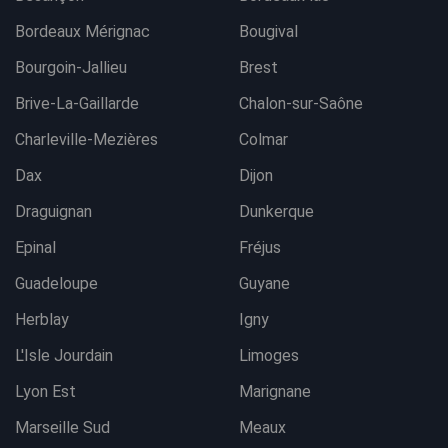
Bordeaux Mérignac
Bougival
Bourgoin-Jallieu
Brest
Brive-La-Gaillarde
Chalon-sur-Saône
Charleville-Mezières
Colmar
Dax
Dijon
Draguignan
Dunkerque
Epinal
Fréjus
Guadeloupe
Guyane
Herblay
Igny
L'Isle Jourdain
Limoges
Lyon Est
Marignane
Marseille Sud
Meaux