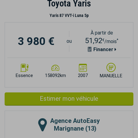
Toyota Yaris
Yaris 87 VVT-i Luna 5p
À partir de
3 980 €
51,92
€
*
ou
/mois
Financer
Essence
158092km
2007
MANUELLE
Estimer mon véhicule
Agence
AutoEasy
Marignane (13)