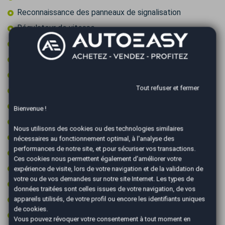
Reconnaissance des panneaux de signalisation
Régulateur de vitesse
Régulateur de vitesse adaptatif
Retroviseur intérieur électrochrome
Rétroviseurs électriques
Tout refuser et fermer
Rétroviseurs rabattables électriquement
Sièges chauffants
Bienvenue !
Sièges sport
Nous utilisons des cookies ou des technologies similaires
Start & Stop
nécessaires au fonctionnement optimal, à l'analyse des
performances de notre site, et pour sécuriser vos transactions.
Système d'alerte de véhicule en approche
Ces cookies nous permettent également d'améliorer votre
Système de détection d'obstacles
expérience de visite, lors de votre navigation et de la validation de
votre ou de vos demandes sur notre site Internet. Les types de
Toit ouvrant
données traitées sont celles issues de votre navigation, de vos
Toit ouvrant électrique
appareils utilisés, de votre profil ou encore les identifiants uniques
de cookies.
Toit ouvrant électrique en verre
Vous pouvez révoquer votre consentement à tout moment en