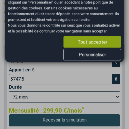
cliquant sur "Personnaliser" ou en accédant à notre
politique de
Vitres surteintées
gestion des cookies
. Certains cookies nécessaires au
Volant cuir
fonctionnement du site sont déposés sans votre consentement. Ils
permettent et facilitent votre navigation sur le site.
Volant multifonctions
Nous vous donnons le contrôle sur ceux que vous souhaitez activer
et la possibilité de continuer votre navigation sans accepter.
Financer
Tout accepter
Prix du véhicule
Personnaliser
€
Apport en €
€
Durée
*
Mensualité :
299,90
€/mois
Recevoir la simulation