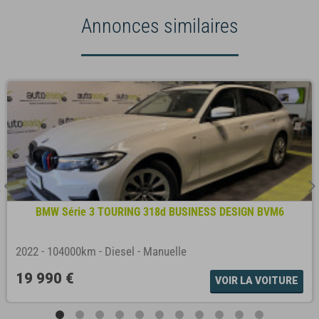
Annonces similaires
BMW Série 3 TOURING 318d BUSINESS DESIGN BVM6
2022
-
104000km
-
Diesel
-
Manuelle
19 990 €
VOIR LA VOITURE