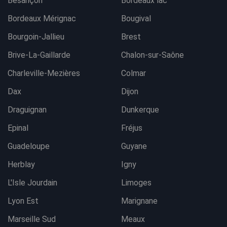
Besançon
Bordeaux lac
Bordeaux Mérignac
Bougival
Bourgoin-Jallieu
Brest
Brive-La-Gaillarde
Chalon-sur-Saône
Charleville-Mezières
Colmar
Dax
Dijon
Draguignan
Dunkerque
Epinal
Fréjus
Guadeloupe
Guyane
Herblay
Igny
L'Isle Jourdain
Limoges
Lyon Est
Marignane
Marseille Sud
Meaux