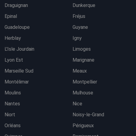
Draguignan
Dunkerque
Epinal
Fréjus
Guadeloupe
Guyane
Herblay
Igny
L'Isle Jourdain
Limoges
Lyon Est
Marignane
Marseille Sud
Meaux
Montélimar
Montpellier
Moulins
Mulhouse
Nantes
Nice
Niort
Noisy-le-Grand
Orléans
Périgueux