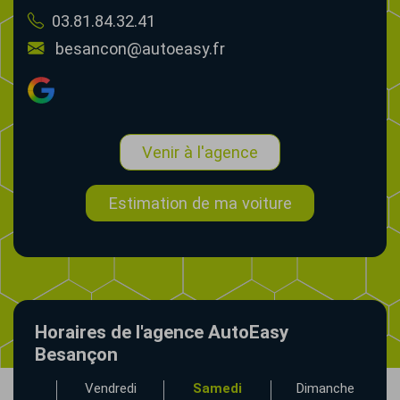
03.81.84.32.41
besancon@autoeasy.fr
Venir à l'agence
Estimation de ma voiture
Horaires de l'agence AutoEasy
Besançon
udi
Vendredi
Samedi
Dimanche