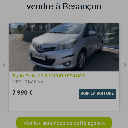
vendre à Besançon
Toyota Yaris III 1.3 100 VVT-I DYNAMIC
2013
-
114100km
7 990 €
VOIR LA VOITURE
Voir les annonces de cette agence