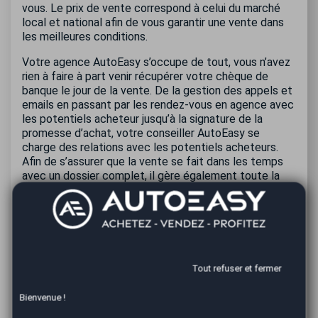
vous. Le prix de vente correspond à celui du marché
local et national afin de vous garantir une vente dans
les meilleures conditions.
Votre agence AutoEasy s’occupe de tout, vous n’avez
rien à faire à part venir récupérer votre chèque de
banque le jour de la vente. De la gestion des appels et
emails en passant par les rendez-vous en agence avec
les potentiels acheteur jusqu’à la signature de la
promesse d’achat, votre conseiller AutoEasy se
charge des relations avec les potentiels acheteurs.
Afin de s’assurer que la vente se fait dans les temps
avec un dossier complet, il gère également toute la
partie administrative : édition du certificat de non-
gage, établissement du certificat de cession, etc.
Après conclusion de la vente, nous enregistrerons la
déclaration de cession et le changement de
propriétaire pour officialiser le transfert de propriété
et vous dégager de toute responsabilité concernant
Tout refuser et fermer
votre voiture. Avec AutoEasy, vous avez la garantie
que la vente de votre voiture à Besançon se fait
Bienvenue !
conformément à la législation en vigueur.