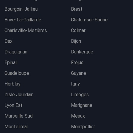
Bourgoin-Jallieu
Brest
Brive-La-Gaillarde
Chalon-sur-Saône
Charleville-Mezières
Colmar
Dax
Dijon
Draguignan
Dunkerque
Epinal
Fréjus
Guadeloupe
Guyane
Herblay
Igny
L'Isle Jourdain
Limoges
Lyon Est
Marignane
Marseille Sud
Meaux
Montélimar
Montpellier