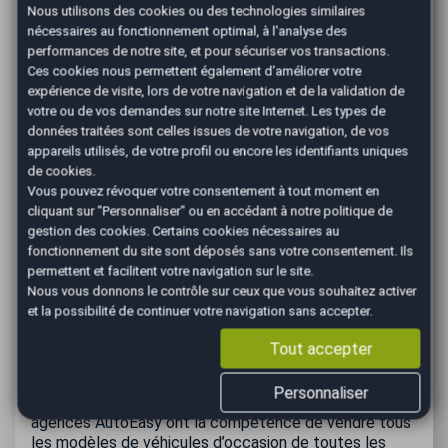
Nous utilisons des cookies ou des technologies similaires
Avec notre réseau de professionnels de l’automobile,
nécessaires au fonctionnement optimal, à l'analyse des
vous vendez votre voiture en toute sécurité ! Nous
performances de notre site, et pour sécuriser vos transactions.
vérifions la solvabilité de l’acheteur au moment du
Ces cookies nous permettent également d'améliorer votre
paiement en agence en lui demandant un chèque
expérience de visite, lors de votre navigation et de la validation de
certifié par sa banque. Vendre votre voiture
votre ou de vos demandes sur notre site Internet. Les types de
à Besançon avec AutoEasy est la solution 0 tracas,
données traitées sont celles issues de votre navigation, de vos
contrairement à la vente de particulier à particulier.
appareils utilisés, de votre profil ou encore les identifiants uniques
Comment AutoEasy fixe le
de cookies.
Vous pouvez révoquer votre consentement à tout moment en
prix de votre voiture ?
cliquant sur "Personnaliser" ou en accédant à notre
politique de
gestion des cookies
. Certains cookies nécessaires au
fonctionnement du site sont déposés sans votre consentement. Ils
Lors de votre premier rendez-vous dans votre agence
permettent et facilitent votre navigation sur le site.
AutoEasy, l’agent procédera à une expertise visuelle
Nous vous donnons le contrôle sur ceux que vous souhaitez activer
de l’état de votre voiture (carrosserie, état intérieur,
et la possibilité de continuer votre navigation sans accepter.
pneus…) et une vérification de tous les justificatifs
administratifs indispensables pour vendre votre voiture
Tout accepter
d’occasion (facture du véhicule, carte grise, contrôle
technique de moins de 6 mois…). Peu importe le type
Personnaliser
de votre véhicule (SUV, citadine, utilitaires …), nos
agences AutoEasy ont la compétence de vendre tous
les modèles de véhicules d’occasion de toutes les