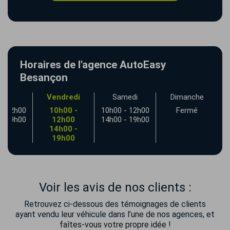
Horaires de l'agence AutoEasy
Besançon
udi
Vendredi
Samedi
Dimanche
- 12h00
10h00 -
10h00 - 12h00
Fermé
- 19h00
12h00
14h00 - 19h00
14h00 -
19h00
Voir les avis de nos clients :
Retrouvez ci-dessous des témoignages de clients
ayant vendu leur véhicule dans l’une de nos agences, et
faîtes-vous votre propre idée !