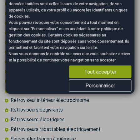
Pack visibilite
données traitées sont celles issues de votre navigation, de vos
appareils utilisés, de votre profil ou encore les identifiants uniques
Palettes au volant
de cookies.
Phares directionnels
Vous pouvez révoquer votre consentement à tout moment en
cliquant sur "Personnaliser" ou en accédant à notre
politique de
Première main
gestion des cookies
. Certains cookies nécessaires au
fonctionnement du site sont déposés sans votre consentement. Ils
Prise 12v
permettent et facilitent votre navigation sur le site.
Prise audio USB
Nous vous donnons le contrôle sur ceux que vous souhaitez activer
et la possibilité de continuer votre navigation sans accepter.
Radar arrière de détection d'obstacles
Radar avant de détection d'obstacles
Tout accepter
Reconnaissance des panneaux de signalisation
Personnaliser
Régulateur de vitesse adaptatif
Retroviseur intérieur électrochrome
Rétroviseurs dégivrants
Rétroviseurs électriques
Rétroviseurs rabattables électriquement
Sièges électriques à mémoire