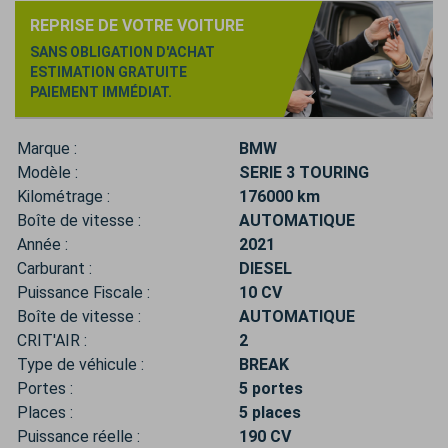
REPRISE DE VOTRE VOITURE
SANS OBLIGATION D'ACHAT
ESTIMATION GRATUITE
PAIEMENT IMMÉDIAT.
Marque :
BMW
Modèle :
SERIE 3 TOURING
Kilométrage :
176000 km
Boîte de vitesse :
AUTOMATIQUE
Année :
2021
Carburant :
DIESEL
Puissance Fiscale :
10 CV
Boîte de vitesse :
AUTOMATIQUE
CRIT'AIR :
2
Type de véhicule :
BREAK
Portes :
5 portes
Places :
5 places
Puissance réelle :
190 CV