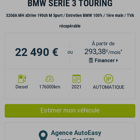
BMW SERIE 3 TOURING
320dA MH xDrive 190ch M Sport / Entretien BMW 100% / 1ère main / TVA
récupérable
À partir de
22 490 €
293,38
€
*
ou
/mois
Financer
Diesel
176000km
2021
AUTOMATIQUE
Estimer mon véhicule
Agence
AutoEasy