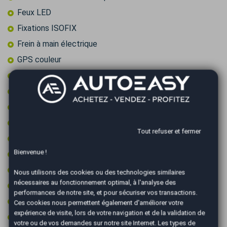
Feux LED
Fixations ISOFIX
Frein à main électrique
GPS couleur
GPS tactile
Intérieur cuir/alcantara
Jantes 19 pouces
Jantes aluminium
Tout refuser et fermer
Kit de gonflage (sans roue de secours)
Bienvenue !
Limiteur de vitesse
Ordinateur de bord
Nous utilisons des cookies ou des technologies similaires
nécessaires au fonctionnement optimal, à l'analyse des
Ouverture du coffre électrique
performances de notre site, et pour sécuriser vos transactions.
Pack éclairage ambiance
Ces cookies nous permettent également d'améliorer votre
expérience de visite, lors de votre navigation et de la validation de
Pack sport
votre ou de vos demandes sur notre site Internet. Les types de