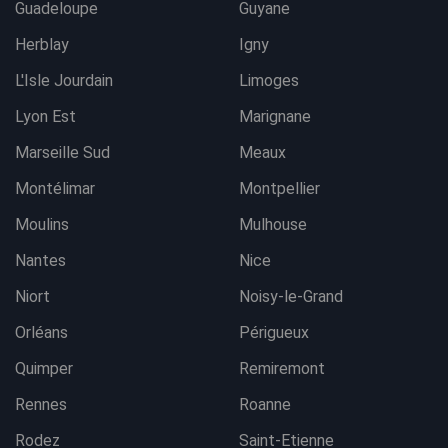
Guadeloupe
Guyane
Herblay
Igny
L'Isle Jourdain
Limoges
Lyon Est
Marignane
Marseille Sud
Meaux
Montélimar
Montpellier
Moulins
Mulhouse
Nantes
Nice
Niort
Noisy-le-Grand
Orléans
Périgueux
Quimper
Remiremont
Rennes
Roanne
Rodez
Saint-Etienne