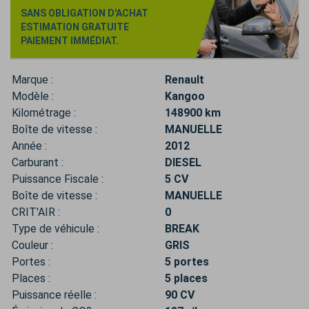
SANS OBLIGATION D'ACHAT
ESTIMATION GRATUITE
PAIEMENT IMMÉDIAT.
Marque :
Renault
Modèle :
Kangoo
Kilométrage :
148900 km
Boîte de vitesse :
MANUELLE
Année :
2012
Carburant :
DIESEL
Puissance Fiscale :
5 CV
Boîte de vitesse :
MANUELLE
CRIT'AIR :
0
Type de véhicule :
BREAK
Couleur :
GRIS
Portes :
5 portes
Places :
5 places
Puissance réelle :
90 CV