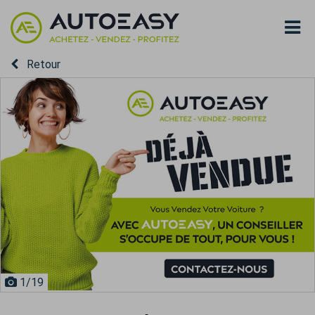
Retour
1
/19