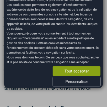
performances de notre site, et pour sécuriser vos transactions.
Ces cookies nous permettent également d'améliorer votre
RENAULT KANGOO 1.5 DCI 90 CH BVM5 AUTHENTIQUE /
expérience de visite, lors de votre navigation et de la validation de
5 PLACES
votre ou de vos demandes sur notre site Internet. Les types de
═══════════════════════════════
données traitées sont celles issues de votre navigation, de vos
- BON ETAT
appareils utilisés, de votre profil ou encore les identifiants uniques
═══════════════════════════════
de cookies.
Véhicule sous garantie EUROPEENNE, Possibilité
Vous pouvez révoquer votre consentement à tout moment en
d’extension de garantie jusqu’à 48 mois voir conditions en
cliquant sur "Personnaliser" ou en accédant à notre
politique de
agence.
gestion des cookies
. Certains cookies nécessaires au
═══════════════════════════════
fonctionnement du site sont déposés sans votre consentement. Ils
TARIF HORS FRAIS DE MISE A LA ROUTE ET TAXE CARTE
permettent et facilitent votre navigation sur le site.
GRISE
Nous vous donnons le contrôle sur ceux que vous souhaitez activer
Les données présentées dans cette annonce peuvent être
et la possibilité de continuer votre navigation sans accepter.
sujettes à des erreurs. Pour toute information, contactez
nous par téléphone ou par mail.
Tout accepter
═══════════════════════════════
Nous vous accueillons dans nos locaux Agence AutoEasy à
Personnaliser
ROQUEBRUNE SUR ARGENS.
Du Lundi au Samedi POUR UNE VISITE OU UN ESSAI.