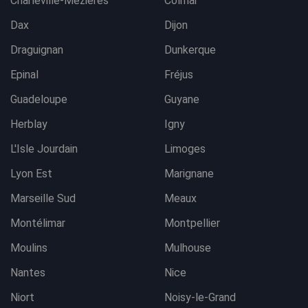
Charleville-Mezières
Colmar
Dax
Dijon
Draguignan
Dunkerque
Epinal
Fréjus
Guadeloupe
Guyane
Herblay
Igny
L'Isle Jourdain
Limoges
Lyon Est
Marignane
Marseille Sud
Meaux
Montélimar
Montpellier
Moulins
Mulhouse
Nantes
Nice
Niort
Noisy-le-Grand