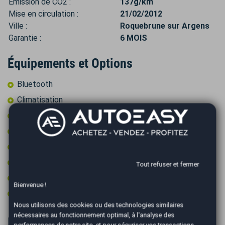
Émission de CO2 :
137g/km
Mise en circulation :
21/02/2012
Ville :
Roquebrune sur Argens
Garantie :
6 MOIS
Équipements et Options
Bluetooth
Climatisation
Contrôle pression des pneus
Fixations ISOFIX
GPS couleur
Prise 12v
Tout refuser et fermer
Prise audio USB
Bienvenue !
Roue secours tempo + kit outils
Nous utilisons des cookies ou des technologies similaires
nécessaires au fonctionnement optimal, à l'analyse des
Informations complémentaires