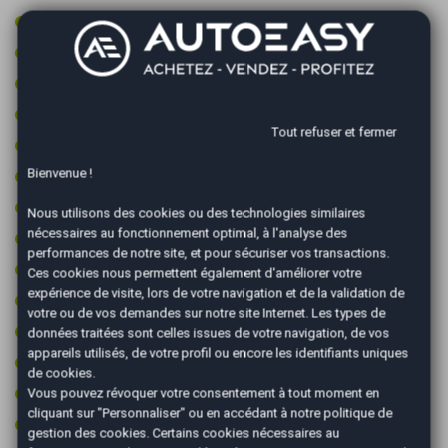
GPS tactile
Intérieur cuir/alcantara
Jantes 19 pouces
Jantes aluminium
Tout refuser et fermer
Limiteur de vitesse
Bienvenue !
Ordinateur de bord
Ouverture de coffre main libre
Nous utilisons des cookies ou des technologies similaires
nécessaires au fonctionnement optimal, à l'analyse des
Ouverture du coffre électrique
performances de notre site, et pour sécuriser vos transactions.
Palettes au volant
Ces cookies nous permettent également d'améliorer votre
expérience de visite, lors de votre navigation et de la validation de
Prise 12v
votre ou de vos demandes sur notre site Internet. Les types de
Prise audio USB
données traitées sont celles issues de votre navigation, de vos
appareils utilisés, de votre profil ou encore les identifiants uniques
Radar arrière de détection d'obstacles
de cookies.
Radar avant de détection d'obstacles
Vous pouvez révoquer votre consentement à tout moment en
cliquant sur "Personnaliser" ou en accédant à notre
politique de
Reconnaissance des panneaux de signalisation
gestion des cookies
. Certains cookies nécessaires au