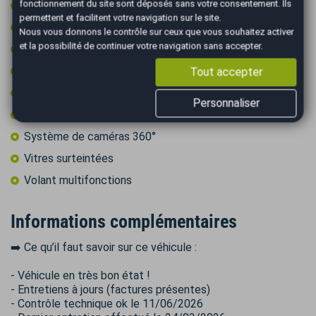
fonctionnement du site sont déposés sans votre consentement. Ils
Régulateur de vitesse
permettent et facilitent votre navigation sur le site.
Régulateur de vitesse adaptatif
Nous vous donnons le contrôle sur ceux que vous souhaitez activer
et la possibilité de continuer votre navigation sans accepter.
Rétroviseurs électriques
Sièges électriques
Tout accepter
Sièges électriques à mémoire
Personnaliser
Start & Stop
Système de caméras 360°
Vitres surteintées
Volant multifonctions
Informations complémentaires
➡️ Ce qu’il faut savoir sur ce véhicule :
- Véhicule en très bon état !
- Entretiens à jours (factures présentes)
- Contrôle technique ok le 11/06/2026