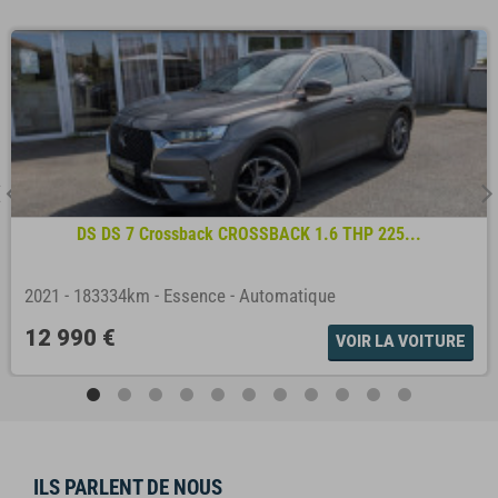
DS DS 7 Crossback CROSSBACK 1.6 THP 225...
2021
-
183334km
-
Essence
-
Automatique
12 990 €
VOIR LA VOITURE
ILS PARLENT DE NOUS