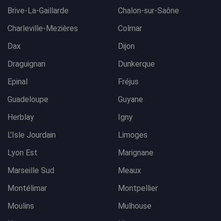
Brive-La-Gaillarde
Chalon-sur-Saône
Charleville-Mezières
Colmar
Dax
Dijon
Draguignan
Dunkerque
Epinal
Fréjus
Guadeloupe
Guyane
Herblay
Igny
L'Isle Jourdain
Limoges
Lyon Est
Marignane
Marseille Sud
Meaux
Montélimar
Montpellier
Moulins
Mulhouse