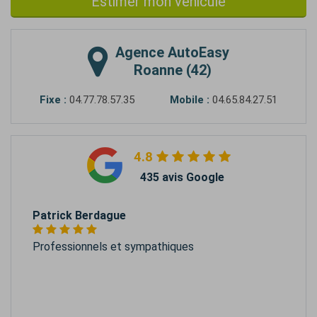
Estimer mon véhicule
Agence
AutoEasy
Roanne (42)
Fixe :
04.77.78.57.35
Mobile :
04.65.84.27.51
4.8
435 avis Google
Patrick Berdague
Professionnels et sympathiques