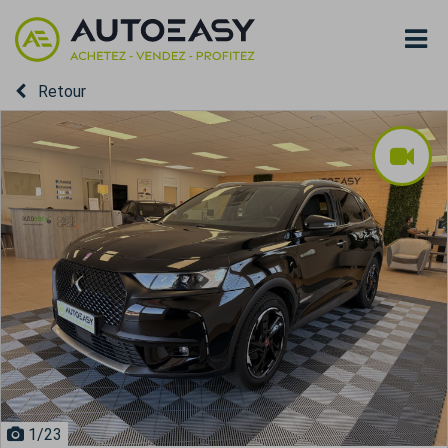
Retour
1
/23