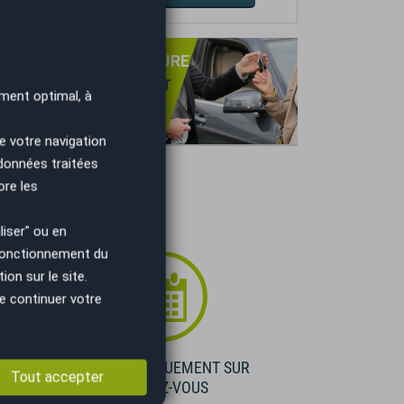
PRISE DE VOTRE VOITURE
NS OBLIGATION D'ACHAT
ment optimal, à
TIMATION GRATUITE
IEMENT IMMÉDIAT.
e votre navigation
 données traitées
ore les
iser" ou en
 fonctionnement du
on sur le site.
e continuer votre
E
VISIBLE UNIQUEMENT SUR
Tout accepter
RENDEZ-VOUS