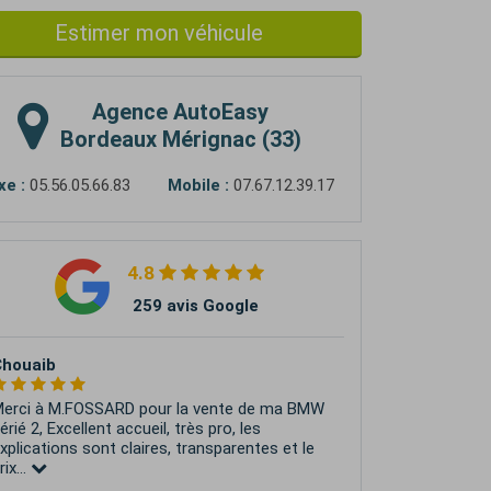
Estimer mon véhicule
Agence
AutoEasy
Bordeaux Mérignac (33)
xe :
05.56.05.66.83
Mobile :
07.67.12.39.17
4.8
259 avis Google
Jean-Michel NOTO
e recommande vivement AutoEasy ! Un
rand merci à Kevin, qui a été mon
nterlocuteur tout au long de la vente de ma
esla model 3. Grâce à...