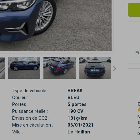
Fi
Type de véhicule :
BREAK
Couleur :
BLEU
Portes :
5 portes
Puissance réelle :
190 CV
J
Émission de CO2 :
131g/km
g
Mise en circulation :
06/01/2021
i
Ville :
Le Haillan
T