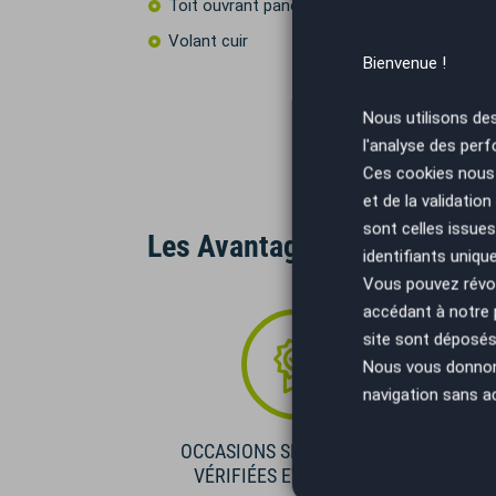
Toit ouvrant panoramique
Volant cuir
Bienvenue !
Nous utilisons de
l'analyse des perf
Ces cookies nous 
et de la validatio
sont celles issues
Les Avantages AutoEasy
identifiants uniqu
Vous pouvez révoq
accédant à notre
site sont déposés 
Nous vous donnons 
navigation sans a
OCCASIONS SÉLECTIONNÉES
VÉRIFIÉES ET GARANTIES