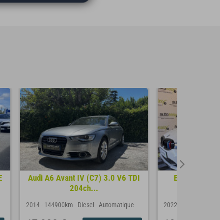
E
Audi A6 Avant IV (C7) 3.0 V6 TDI
BMW Série 3
204ch...
BUSINESS 
2014
-
144900km
-
Diesel
-
Automatique
2022
-
104000km
-
D