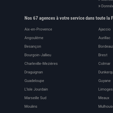
Donnée
Nos 67 agences à votre service dans toute la 
Aix-en-Provence
Ajaccio
Angoulême
Aurillac
Besançon
Bordeaux
Bourgoin-Jallieu
Brest
Charleville-Mezières
Colmar
Draguignan
Dunkerq
Guadeloupe
Guyane
L'Isle Jourdain
Limoges
Marseille Sud
Meaux
Moulins
Mulhous