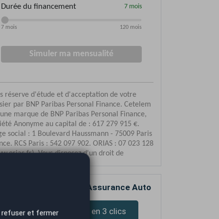
mparez votre devis d’Assurance Auto
Devis assurance en 3 clics
 refuser et fermer