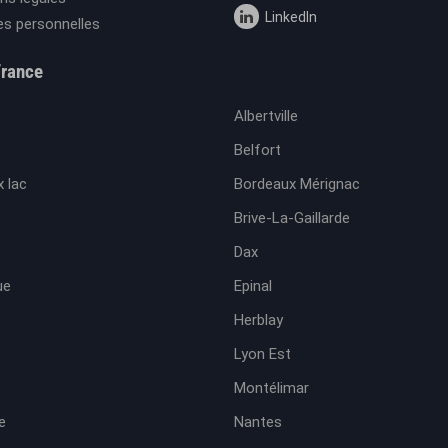
LinkedIn
s personnelles
France
Albertville
Belfort
 lac
Bordeaux Mérignac
Brive-La-Gaillarde
Dax
ue
Epinal
Herblay
Lyon Est
Montélimar
e
Nantes