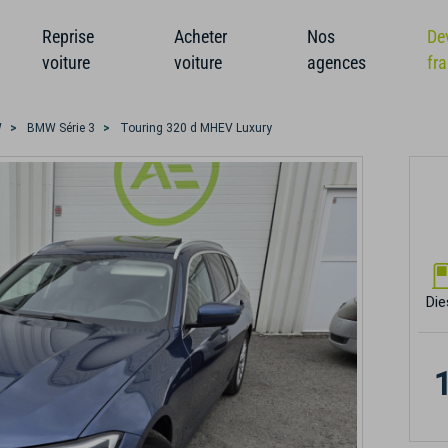
Reprise
Acheter
Nos
De
voiture
voiture
agences
fr
W
BMW Série 3
Touring 320 d MHEV Luxury
Die