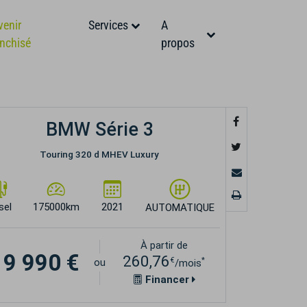
venir
Services
A
anchisé
propos
BMW Série 3
Touring 320 d MHEV Luxury
sel
175000km
2021
AUTOMATIQUE
À partir de
19 990 €
260,76
€
*
ou
/mois
Financer