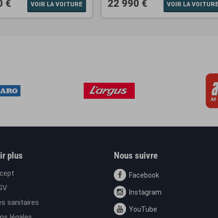
0 €
22 990 €
VOIR LA VOITURE
VOIR LA VOITUR
ir plus
Nous suivre
cept
Facebook
GV
Instagram
s sanitaires
YouTube
ns légales