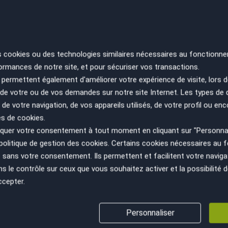
Vitres surteintées
Volant multifonctions
RE
SA
s cookies ou des technologies similaires nécessaires au fonctionne
ES
ormances de notre site, et pour sécuriser vos transactions.
PA
permettent également d'améliorer votre expérience de visite, lors d
n de votre ou de vos demandes sur notre site Internet. Les types de
 de votre navigation, de vos appareils utilisés, de votre profil ou enc
es de cookies.
uer votre consentement à tout moment en cliquant sur "Personnal
politique de gestion des cookies
. Certains cookies nécessaires au
sans votre consentement. Ils permettent et facilitent votre navigati
le contrôle sur ceux que vous souhaitez activer et la possibilité d
ccepter.
VÉHICULE AU JUSTE PRIX
GESTION ADMINISTRATIV
Personnaliser
(cession, carte grise, non gage,...)