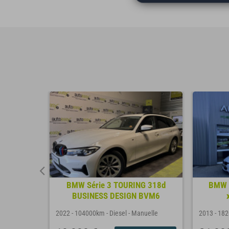
DI 150
BMW Série 3 TOURING 318d
BMW 
.
BUSINESS DESIGN BVM6
matique
2022
-
104000km
-
Diesel
-
Manuelle
2013
-
18