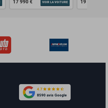
17 990 €
19 990 €
E
VOIR LA VOITURE
4.7
8590 avis Google