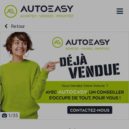
Retour
1
/35