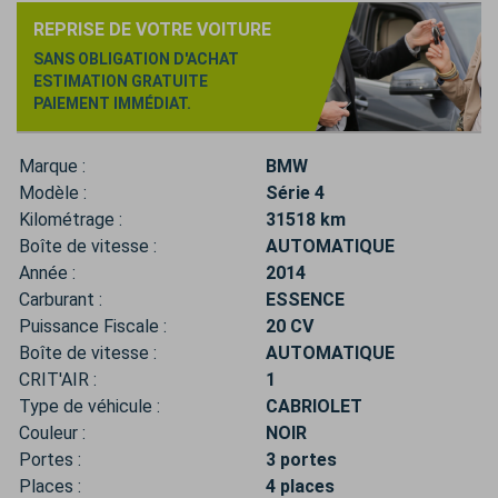
REPRISE DE VOTRE VOITURE
SANS OBLIGATION D'ACHAT
ESTIMATION GRATUITE
PAIEMENT IMMÉDIAT.
Marque :
BMW
Modèle :
Série 4
Kilométrage :
31518 km
Boîte de vitesse :
AUTOMATIQUE
Année :
2014
Carburant :
ESSENCE
Puissance Fiscale :
20 CV
Boîte de vitesse :
AUTOMATIQUE
CRIT'AIR :
1
Type de véhicule :
CABRIOLET
Couleur :
NOIR
Portes :
3 portes
Places :
4 places