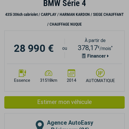
BMW Série 4
435i 306ch cabriolet / CARPLAY / HARMAN KARDON / SIEGE CHAUFFANT
/ CHAUFFAGE NUQUE
À partir de
28 990 €
378,17
€
*
ou
/mois
Financer
Essence
31518km
2014
AUTOMATIQUE
Estimer mon véhicule
Agence
AutoEasy