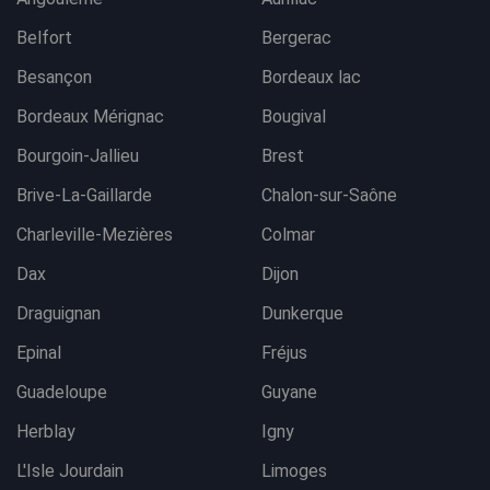
Belfort
Bergerac
Besançon
Bordeaux lac
Bordeaux Mérignac
Bougival
Bourgoin-Jallieu
Brest
Brive-La-Gaillarde
Chalon-sur-Saône
Charleville-Mezières
Colmar
Dax
Dijon
Draguignan
Dunkerque
Epinal
Fréjus
Guadeloupe
Guyane
Herblay
Igny
L'Isle Jourdain
Limoges