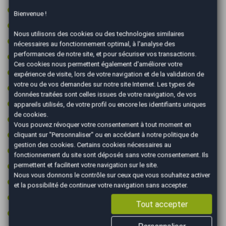
Ordinateur de bord
Bienvenue !
Pack chrome
Nous utilisons des cookies ou des technologies similaires
Pack cuir
nécessaires au fonctionnement optimal, à l'analyse des
performances de notre site, et pour sécuriser vos transactions.
Pack sport
Ces cookies nous permettent également d'améliorer votre
Palettes au volant
expérience de visite, lors de votre navigation et de la validation de
votre ou de vos demandes sur notre site Internet. Les types de
Peinture integrale
données traitées sont celles issues de votre navigation, de vos
Prise 12v
appareils utilisés, de votre profil ou encore les identifiants uniques
de cookies.
Prise audio USB
Vous pouvez révoquer votre consentement à tout moment en
Radar arrière de détection d'obstacles
cliquant sur "Personnaliser" ou en accédant à notre
politique de
gestion des cookies
. Certains cookies nécessaires au
Radar avant de détection d'obstacles
fonctionnement du site sont déposés sans votre consentement. Ils
Régulateur de vitesse
permettent et facilitent votre navigation sur le site.
Nous vous donnons le contrôle sur ceux que vous souhaitez activer
Retroviseur intérieur électrochrome
et la possibilité de continuer votre navigation sans accepter.
Rétroviseurs électriques
Tout accepter
Sièges chauffants