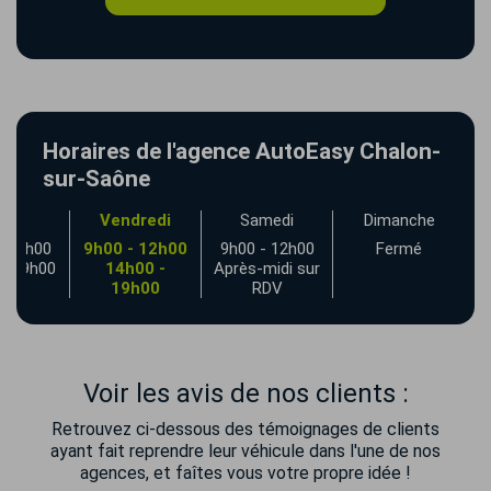
Horaires de l'agence AutoEasy Chalon-
sur-Saône
udi
Vendredi
Samedi
Dimanche
- 12h00
9h00 - 12h00
9h00 - 12h00
Fermé
- 19h00
14h00 -
Après-midi sur
19h00
RDV
Voir les avis de nos clients :
Retrouvez ci-dessous des témoignages de clients
ayant fait reprendre leur véhicule dans l'une de nos
agences, et faîtes vous votre propre idée !