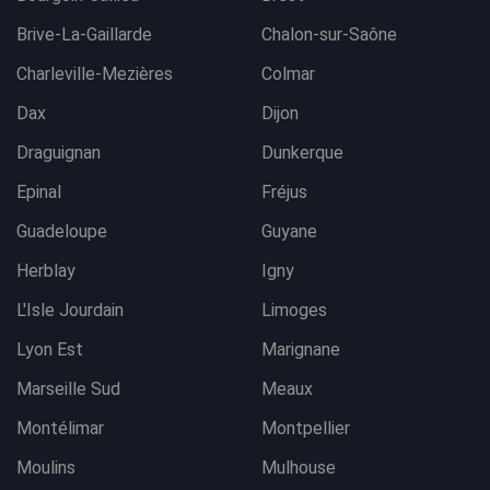
Brive-La-Gaillarde
Chalon-sur-Saône
Charleville-Mezières
Colmar
Dax
Dijon
Draguignan
Dunkerque
Epinal
Fréjus
Guadeloupe
Guyane
Herblay
Igny
L'Isle Jourdain
Limoges
Lyon Est
Marignane
Marseille Sud
Meaux
Montélimar
Montpellier
Moulins
Mulhouse