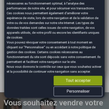
Vous pouvez commencer l'estimation en ligne avant
nécessaires au fonctionnement optimal, à l'analyse des
de vous déplacer en agence pour obtenir le prix de
performances de notre site, et pour sécuriser vos transactions.
reprise de votre véhicule.
Ces cookies nous permettent également d'améliorer votre
Combien de temps faut-il pour finaliser une reprise ?
expérience de visite, lors de votre navigation et de la validation de
Dans la majorité des cas, la reprise peut être conclue
votre ou de vos demandes sur notre site Internet. Les types de
le jour même si vous êtes d'accord avec notre offre
données traitées sont celles issues de votre navigation, de vos
de reprise.
appareils utilisés, de votre profil ou encore les identifiants uniques
Dois-je me rendre obligatoirement à Chalon-sur-Saône
de cookies.
?
Vous pouvez révoquer votre consentement à tout moment en
Oui, l'expertise finale du véhicule s'effectue à l'agence
cliquant sur "Personnaliser" ou en accédant à notre
politique de
AutoEasy Chalon-sur-Saône.
gestion des cookies
. Certains cookies nécessaires au
fonctionnement du site sont déposés sans votre consentement. Ils
Vous habitez Beaune et souhaitez connaître la valeur
permettent et facilitent votre navigation sur le site.
de votre véhicule ? Lancez votre estimation gratuite
Nous vous donnons le contrôle sur ceux que vous souhaitez activer
dès maintenant.
et la possibilité de continuer votre navigation sans accepter.
Tout accepter
Personnaliser
Vous souhaitez vendre votre