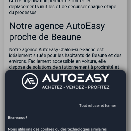
Cette organisation permet de limiter les
déplacements inutiles et de sécuriser chaque étape
du processus.
Notre agence AutoEasy
proche de Beaune
Notre agence AutoEasy Chalon-sur-Saône est
idéalement située pour les habitants de Beaune et des
environs. Facilement accessible en voiture, elle
dispose de solutions de stationnement à proximité et
d'une équipe dédiée à la reprise automobile.
Découvrir l'
agence AutoEasy Chalon-sur-Saône
Questions fréquentes sur la
reprise de voiture à Beaune
Tout refuser et fermer
Bienvenue !
Est-il possible de faire estimer mon véhicule
depuis Beaune ?
Nous utilisons des cookies ou des technologies similaires