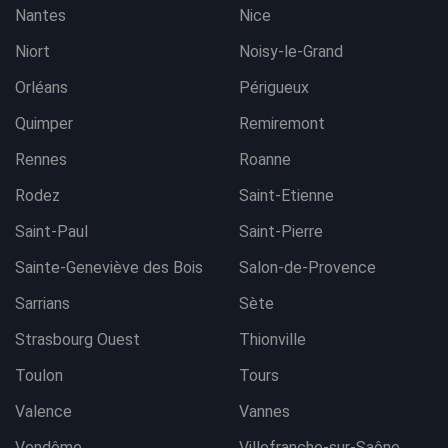
Nantes
Nice
Niort
Noisy-le-Grand
Orléans
Périgueux
Quimper
Remiremont
Rennes
Roanne
Rodez
Saint-Etienne
Saint-Paul
Saint-Pierre
Sainte-Geneviève des Bois
Salon-de-Provence
Sarrians
Sète
Strasbourg Ouest
Thionville
Toulon
Tours
Valence
Vannes
Vendôme
Villefranche-sur-Saône