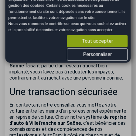
en compte les différentes particularités de votre
gestion des cookies
. Certains cookies nécessaires au
véhicule. Les coûts de remise en état et de réparation
fonctionnement du site sont déposés sans votre consentement. Ils
de l’automobile sont retenus des cours Argus. Ce prix
permettent et facilitent votre navigation sur le site.
de rachat cash vous est soumis pour acceptation. Dès
Nous vous donnons le contrôle sur ceux que vous souhaitez activer
votre accord du montant fixé, notre agence AutoEasy
et la possibilité de continuer votre navigation sans accepter.
procède au règlement de la somme dans les 24 heures
Tout accepter
suivantes par virement ou par chèque. En faisant appel
à AutoEasy, nos clients ont un réel accompagnement
et l’assurance d’une transaction sécurisée. Notre
Personnaliser
agence de
reprise auto à Villefranche sur
Saône
faisant partie d’un réseau national bien
implanté, vous n’avez pas à redouter les impayés,
contrairement au rachat avec une personne inconnue.
Une transaction sécurisée
En contactant notre conseiller, vous mettez votre
voiture entre les mains d’un professionnel expérimenté
en reprise de voiture. Choisir notre système de
reprise
d’auto à Villefranche sur Saône
, c’est bénéficier des
connaissances et des compétences de nos
professionnels AutoEasy à côté de chez vous et de