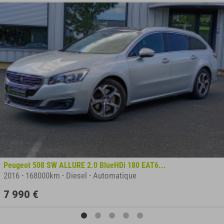
Peugeot 508 SW ALLURE 2.0 BlueHDi 180 EAT6...
2016
-
168000km
-
Diesel
-
Automatique
7 990 €