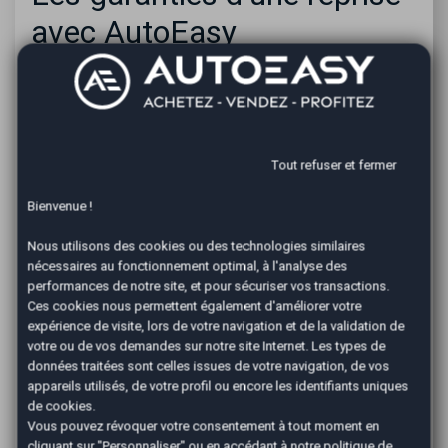
avec AutoEasy
Faire appel à notre agence de reprise d’auto à
Villefranche sur Saône, c’est faire appel au savoir-faire
et à l’expérience de tout un réseau national. Nos
agents sont facilement joignables et vous reçoivent
sur rendez-vous, vous n’avez pas à attendre. Avant et
Tout refuser et fermer
après la vente, nos conseillers sont là pour vous
renseigner et vous conseiller. La vente se fera en un
Bienvenue !
minimum de temps, nous nous occupons de la totalité
des formalités administratives. Une fois que la vente
Nous utilisons des cookies ou des technologies similaires
est conclue, notre agence de
reprise d’auto de
nécessaires au fonctionnement optimal, à l'analyse des
Villefranche sur Saône
garantit un paiement dans les
performances de notre site, et pour sécuriser vos transactions.
24 heures suivantes. Transfert bancaire ou chèque, à
Ces cookies nous permettent également d'améliorer votre
vous de choisir le mode qui vous convient.
expérience de visite, lors de votre navigation et de la validation de
votre ou de vos demandes sur notre site Internet. Les types de
Comment est fixé le prix ?
données traitées sont celles issues de votre navigation, de vos
appareils utilisés, de votre profil ou encore les identifiants uniques
Pour la
reprise de votre voiture à Villefranche sur
de cookies.
Saône
, votre agent AutoEasy se base préalablement
Vous pouvez révoquer votre consentement à tout moment en
sur la valeur Argus pour fixer un prix réel. Après, il prend
cliquant sur "Personnaliser" ou en accédant à notre
politique de