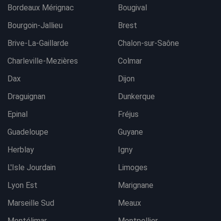
Bordeaux Mérignac
Bougival
Bourgoin-Jallieu
Brest
Brive-La-Gaillarde
Chalon-sur-Saône
Charleville-Mezières
Colmar
Dax
Dijon
Draguignan
Dunkerque
Epinal
Fréjus
Guadeloupe
Guyane
Herblay
Igny
L'Isle Jourdain
Limoges
Lyon Est
Marignane
Marseille Sud
Meaux
Montélimar
Montpellier