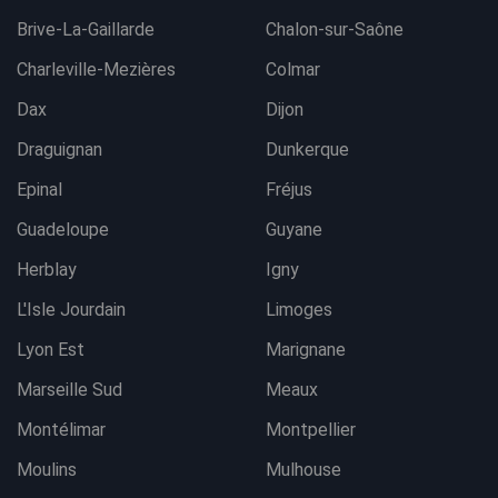
Brive-La-Gaillarde
Chalon-sur-Saône
Charleville-Mezières
Colmar
Dax
Dijon
Draguignan
Dunkerque
Epinal
Fréjus
Guadeloupe
Guyane
Herblay
Igny
L'Isle Jourdain
Limoges
Lyon Est
Marignane
Marseille Sud
Meaux
Montélimar
Montpellier
Moulins
Mulhouse