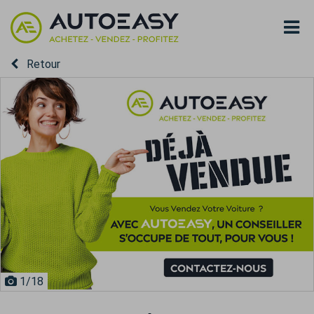
Retour
1
/18