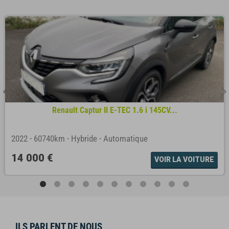
Renault Captur II E-TEC 1.6 i 145CV...
2022
-
60740km
-
Hybride
-
Automatique
14 000 €
VOIR LA VOITURE
ILS PARLENT DE NOUS