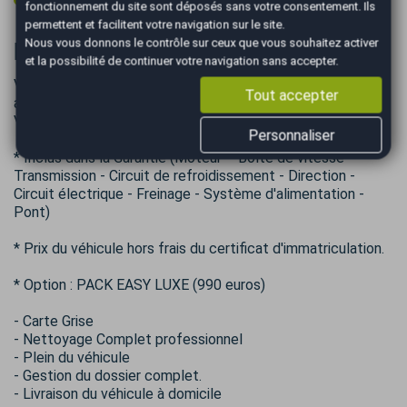
fonctionnement du site sont déposés sans votre consentement. Ils
permettent et facilitent votre navigation sur le site.
Nous vous donnons le contrôle sur ceux que vous souhaitez activer
Informations complémentaires
et la possibilité de continuer votre navigation sans accepter.
Véhicule visible UNIQUEMENT sur RDV
Tout accepter
avec votre conseiller commercial Paul Bentolila
Véhicule en très bon état
Personnaliser
* Inclus dans la Garantie (Moteur – Boîte de vitesse –
Transmission - Circuit de refroidissement - Direction -
Circuit électrique - Freinage - Système d'alimentation -
Pont)
* Prix du véhicule hors frais du certificat d'immatriculation.
* Option : PACK EASY LUXE (990 euros)
- Carte Grise
- Nettoyage Complet professionnel
- Plein du véhicule
- Gestion du dossier complet.
- Livraison du véhicule à domicile