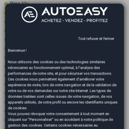
Prise 12v
Prise audio USB
Radar arrière de détection d'obstacles
Radar avant de détection d'obstacles
Tout refuser et fermer
Reconnaissance des panneaux de signalisation
Régulateur de vitesse
Bienvenue !
Régulateur de vitesse adaptatif
Nous utilisons des cookies ou des technologies similaires
Retroviseur intérieur électrochrome
nécessaires au fonctionnement optimal, à l'analyse des
performances de notre site, et pour sécuriser vos transactions.
Rétroviseurs électriques
Ces cookies nous permettent également d'améliorer votre
Rétroviseurs rabattables électriquement
expérience de visite, lors de votre navigation et de la validation de
votre ou de vos demandes sur notre site Internet. Les types de
Start & Stop
données traitées sont celles issues de votre navigation, de vos
Système de caméras 360°
appareils utilisés, de votre profil ou encore les identifiants uniques
de cookies.
Système de détection d'obstacles
Vous pouvez révoquer votre consentement à tout moment en
Volant cuir
cliquant sur "Personnaliser" ou en accédant à notre
politique de
gestion des cookies
. Certains cookies nécessaires au
Volant multifonctions