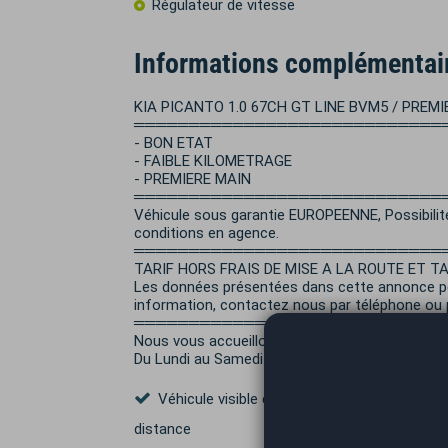
Régulateur de vitesse
Informations complémentai
KIA PICANTO 1.0 67CH GT LINE BVM5 / PREMI
════════════════════════════
- BON ETAT
- FAIBLE KILOMETRAGE
- PREMIERE MAIN
════════════════════════════
Véhicule sous garantie EUROPEENNE, Possibilité
conditions en agence.
════════════════════════════
TARIF HORS FRAIS DE MISE A LA ROUTE ET T
Les données présentées dans cette annonce peu
information, contactez nous par téléphone ou p
════════════════════════════
Nous vous accueillons dans nos locaux Age
Du Lundi au Samedi POUR UNE VISITE OU UN ES
Véhicule visible en Rendez-Vous Visio à
distance