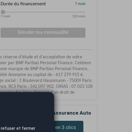
mparez votre devis d’Assurance Auto
Devis assurance en 3 clics
 refuser et fermer