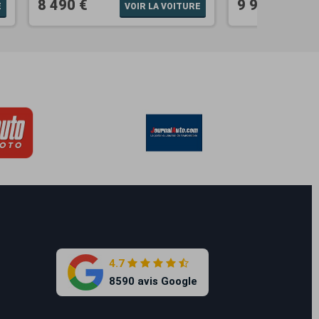
8 490 €
9 990 €
E
VOIR LA VOITURE
4.7
8590 avis Google