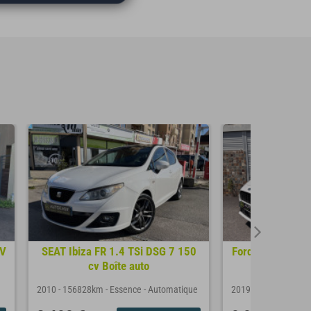
2V
SEAT Ibiza FR 1.4 TSi DSG 7 150
Ford Fiesta VII 
cv Boîte auto
L
2010
-
156828km
-
Essence
-
Automatique
2019
-
88000km
-
Es