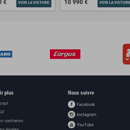
0 €
10 990 €
VOIR LA VOITURE
VOIR LA VOITUR
ir plus
Nous suivre
cept
Facebook
GV
Instagram
s sanitaires
YouTube
ns légales