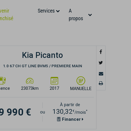
venir
Services
A
anchisé
propos
Kia Picanto
1.0 67 CH GT LINE BVM5 / PREMIERE MAIN
sence
23073km
2017
MANUELLE
À partir de
9 990 €
130,32
€
*
ou
/mois
Financer