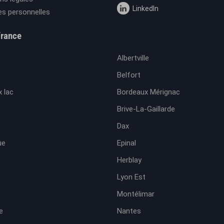
LinkedIn
s personnelles
France
Albertville
Belfort
 lac
Bordeaux Mérignac
Brive-La-Gaillarde
Dax
ue
Epinal
Herblay
Lyon Est
Montélimar
e
Nantes