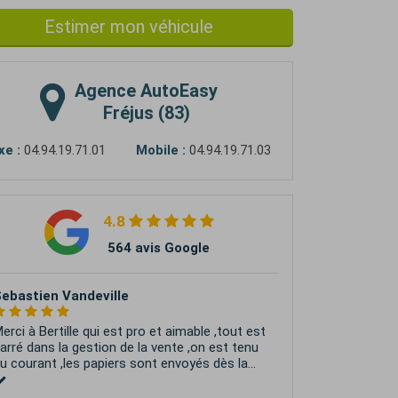
Estimer mon véhicule
Agence
AutoEasy
Fréjus (83)
xe :
04.94.19.71.01
Mobile :
04.94.19.71.03
4.8
564 avis Google
Laura
e recommande+++++ autoeasy Roquebrune
ur Argens!!! Vente réalisé en 1 mois merci a
ébastien sans qui cela n'aurait était
ossible....