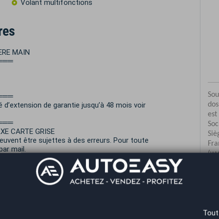
Volant multifonctions
res
ERE MAIN
═══
═══
 d’extension de garantie jusqu’à 48 mois voir
═══
AXE CARTE GRISE
vent être sujettes à des erreurs. Pour toute
ar mail.
═══
nce AutoEasy à ROQUEBRUNE SUR ARGENS.
SAI.
Co
Tout