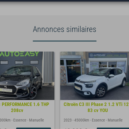
Annonces similaires
3 PERFORMANCE 1.6 THP
Citroën C3 III Phase 2 1.2 VTi 1
208cv
83 cv YOU
9000km
-
Essence
-
Manuelle
2023
-
45000km
-
Essence
-
Manuelle