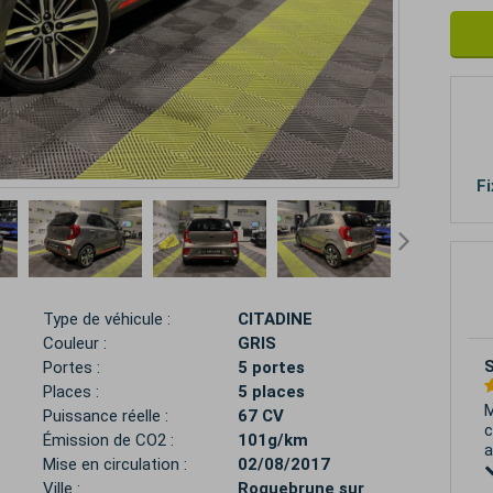
Fi
Type de véhicule :
CITADINE
Couleur :
GRIS
Portes :
5 portes
Places :
5 places
J
Puissance réelle :
67 CV
s
Émission de CO2 :
101g/km
S
Mise en circulation :
02/08/2017
p
Ville :
Roquebrune sur