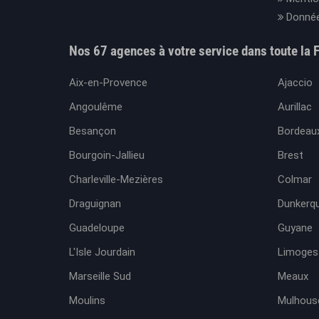
Donnée
Nos 67 agences à votre service dans toute la 
Aix-en-Provence
Ajaccio
Angoulême
Aurillac
Besançon
Bordeaux
Bourgoin-Jallieu
Brest
Charleville-Mezières
Colmar
Draguignan
Dunkerq
Guadeloupe
Guyane
L'Isle Jourdain
Limoges
Marseille Sud
Meaux
Moulins
Mulhous