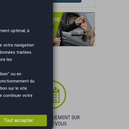
PRISE DE VOTRE VOITURE
NS OBLIGATION D'ACHAT
ment optimal, à
TIMATION GRATUITE
IEMENT IMMÉDIAT.
e votre navigation
 données traitées
ore les
iser" ou en
 fonctionnement du
on sur le site.
e continuer votre
E
VISIBLE UNIQUEMENT SUR
Tout accepter
RENDEZ-VOUS