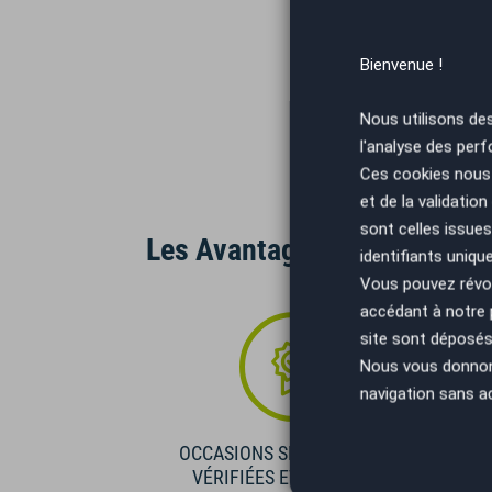
Bienvenue !
Nous utilisons de
l'analyse des perf
Ces cookies nous 
et de la validatio
sont celles issues
Les Avantages AutoEasy
identifiants uniqu
Vous pouvez révoq
accédant à notre
site sont déposés 
Nous vous donnons 
navigation sans a
OCCASIONS SÉLECTIONNÉES
VÉRIFIÉES ET GARANTIES