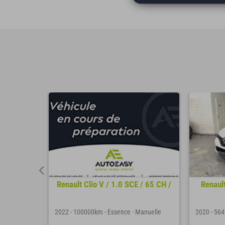
/ 90 CH /
Renault Clio V / 1.0 SCE / 65 CH /
Renaul
nuelle
2022
-
100000km
-
Essence
-
Manuelle
2020
-
56