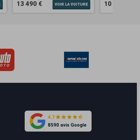
13 490 €
10 990 €
E
VOIR LA VOITURE
4.7
8590 avis Google