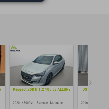
y
Peugeot 208 II 1.2 100 cv ALLURE
DS DS 3 PERFO
20
2020
-
48000km
-
Essence
-
Manuelle
2016
-
109000km
-
E