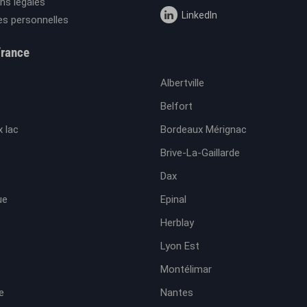
ns légales
LinkedIn
s personnelles
France
Albertville
Belfort
 lac
Bordeaux Mérignac
Brive-La-Gaillarde
Dax
ue
Epinal
Herblay
Lyon Est
Montélimar
e
Nantes