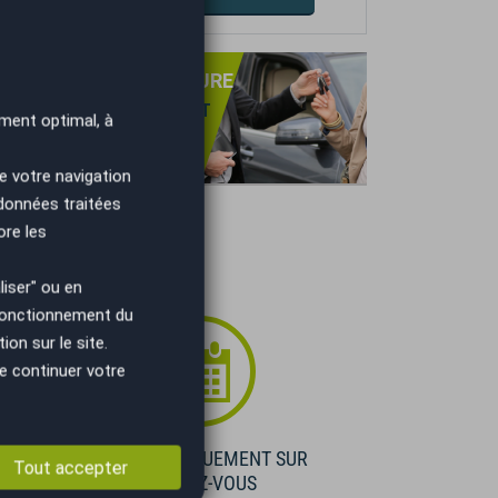
PRISE DE VOTRE VOITURE
NS OBLIGATION D'ACHAT
ment optimal, à
TIMATION GRATUITE
IEMENT IMMÉDIAT.
e votre navigation
 données traitées
ore les
iser" ou en
 fonctionnement du
on sur le site.
e continuer votre
E
VISIBLE UNIQUEMENT SUR
Tout accepter
RENDEZ-VOUS