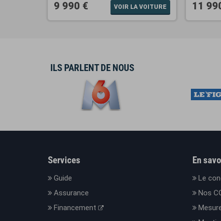
9 990 €
11 99
A VOITURE
VOIR LA VOITURE
ILS PARLENT DE NOUS
Services
En savo
Guide
Le con
Assurance
Nos C
Financement
Mesure