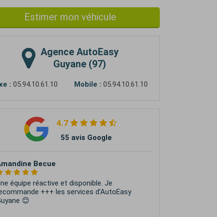
Estimer mon véhicule
Agence
AutoEasy
Guyane (97)
xe :
05.94.10.61.10
Mobile :
05.94.10.61.10
4.7
55 avis Google
Amandine Becue
ne équipe réactive et disponible. Je
ecommande +++ les services d’AutoEasy
uyane 😊