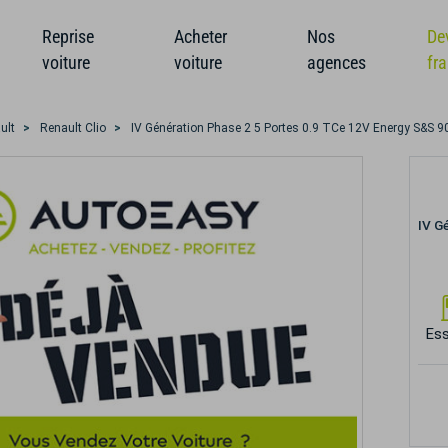
Reprise
Acheter
Nos
De
voiture
voiture
agences
fr
ult
Renault Clio
IV Génération Phase 2 5 Portes 0.9 TCe 12V Energy S&S 90 
IV G
Es