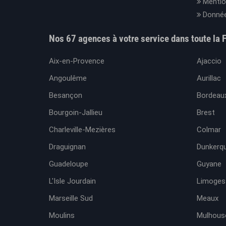
Mentio
Donnée
Nos 67 agences à votre service dans toute la 
Aix-en-Provence
Ajaccio
Angoulême
Aurillac
Besançon
Bordeaux
Bourgoin-Jallieu
Brest
Charleville-Mezières
Colmar
Draguignan
Dunkerq
Guadeloupe
Guyane
L'Isle Jourdain
Limoges
Marseille Sud
Meaux
Moulins
Mulhous