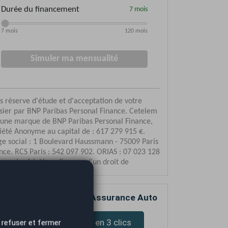
mparez votre devis d’Assurance Auto
Devis assurance en 3 clics
 refuser et fermer