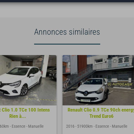
Annonces similaires
t Clio 1.0 TCe 100 Intens
Renault Clio 0.9 TCe 90ch energ
Rien à...
Trend Euro6
460km
-
Essence
-
Manuelle
2016
-
51900km
-
Essence
-
Manuelle