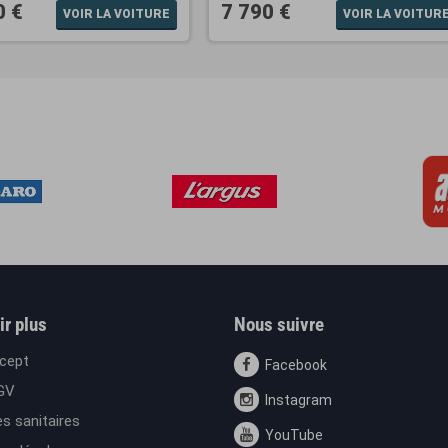
0 €
7 790 €
VOIR LA VOITURE
VOIR LA VOITUR
ir plus
Nous suivre
cept
Facebook
GV
Instagram
s sanitaires
YouTube