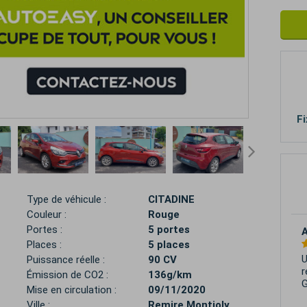
Fi
Type de véhicule :
CITADINE
Couleur :
Rouge
Portes :
5 portes
Places :
5 places
U
Puissance réelle :
90 CV
r
Émission de CO2 :
136g/km
G
Mise en circulation :
09/11/2020
Ville :
Remire Montjoly