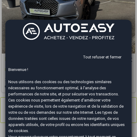
Tout refuser et fermer
DS DS 3 Crossback
13 490 €
Bienvenue !
PureTech 130ch EAT 8 So Chic COURROIE OK
2020
55212 km
ESSENCE
Automatique
Nous utilisons des cookies ou des technologies similaires
Colmar - 68920
nécessaires au fonctionnement optimal, à l'analyse des
performances de notre site, et pour sécuriser vos transactions.
Ces cookies nous permettent également d'améliorer votre
Annonces
1 à 7
sur 7
expérience de visite, lors de votre navigation et de la validation de
votre ou de vos demandes sur notre site Internet. Les types de
Résultats 1 - 7 sur 7.
données traitées sont celles issues de votre navigation, de vos
appareils utilisés, de votre profil ou encore les identifiants uniques
de cookies.
DS 3 Crossback : un SUV premium au style unique
Vous pouvez révoquer votre consentement à tout moment en