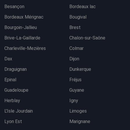
Besançon
Bordeaux lac
Bordeaux Mérignac
Bougival
Bourgoin-Jallieu
Brest
Brive-La-Gaillarde
Chalon-sur-Saône
Charleville-Mezières
Colmar
Dax
Dijon
Draguignan
Dunkerque
Epinal
Fréjus
Guadeloupe
Guyane
Herblay
Igny
L'Isle Jourdain
Limoges
Lyon Est
Marignane