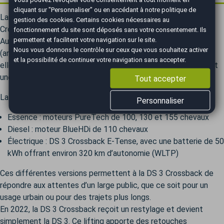
cliquant sur "Personnaliser" ou en accédant à notre
politique de
Lancée en 2018 et commercialisée dès 2019, la DS 3
gestion des cookies
. Certains cookies nécessaires au
Crossback est un SUV urbain haut de gamme conçu par DS
fonctionnement du site sont déposés sans votre consentement. Ils
permettent et facilitent votre navigation sur le site.
Automobiles, la marque premium du groupe Stellantis
Nous vous donnons le contrôle sur ceux que vous souhaitez activer
(anciennement PSA). Succédant à la DS 3 (version citadine),
et la possibilité de continuer votre navigation sans accepter.
elle se distingue par un design audacieux, un confort soigné et
une technologie de pointe.
Tout accepter
La DS 3 Crossback est proposée en plusieurs motorisations :
Personnaliser
Essence : moteurs PureTech de 100, 130 et 155 chevaux
Diesel : moteur BlueHDi de 110 chevaux
Électrique : DS 3 Crossback E-Tense, avec une batterie de 50
kWh offrant environ 320 km d’autonomie (WLTP)
Ces différentes versions permettent à la DS 3 Crossback de
répondre aux attentes d’un large public, que ce soit pour un
usage urbain ou pour des trajets plus longs.
En 2022, la DS 3 Crossback reçoit un restylage et devient
simplement la DS 3. Ce lifting apporte des retouches