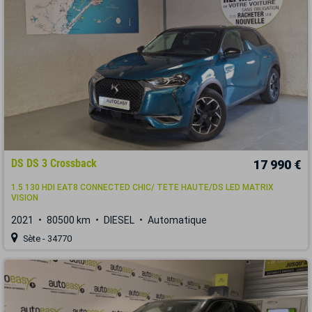
DS DS 3 Crossback
17 990 €
1.5 130 HDI EAT8 CONNECTED CHIC/ TETE HAUTE/DS LED MATRIX
VISION
2021
80500 km
DIESEL
Automatique
Sète - 34770