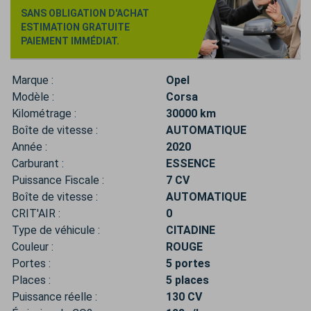
SANS OBLIGATION D'ACHAT
ESTIMATION GRATUITE
PAIEMENT IMMÉDIAT.
Marque :
Opel
Modèle :
Corsa
Kilométrage :
30000 km
Boîte de vitesse :
AUTOMATIQUE
Année :
2020
Carburant :
ESSENCE
Puissance Fiscale :
7 CV
Boîte de vitesse :
AUTOMATIQUE
CRIT'AIR :
0
Type de véhicule :
CITADINE
Couleur :
ROUGE
Portes :
5 portes
Places :
5 places
Puissance réelle :
130 CV