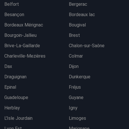
Belfort
Bergerac
Besançon
Bordeaux lac
Bordeaux Mérignac
Bougival
Bourgoin-Jallieu
Brest
Brive-La-Gaillarde
Chalon-sur-Saône
Charleville-Mezières
Colmar
Dax
Dijon
Draguignan
Dunkerque
Epinal
Fréjus
Guadeloupe
Guyane
Herblay
Igny
L'Isle Jourdain
Limoges
Lyon Est
Marignane