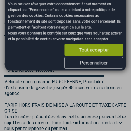
Vous pouvez révoquer votre consentement à tout moment en
cliquant sur "Personnaliser" ou en accédant à notre
politique de
Informations complémentaires
gestion des cookies
. Certains cookies nécessaires au
fonctionnement du site sont déposés sans votre consentement. Ils
OPEL CORSA 1.2 130CH GS LINE BVA / PREMIERE MAIN /
permettent et facilitent votre navigation sur le site.
ENTRETIEN OPEL
Nous vous donnons le contrôle sur ceux que vous souhaitez activer
═══════════════════════════════
et la possibilité de continuer votre navigation sans accepter.
- TRES BON ETAT
- PREMIERE MAIN
Tout accepter
- ENTRETIEN FULL OPEL
- DISTRIBUTION NEUVE / PRECONISATION
Personnaliser
CONSTRUCTEUR
- SILENCIEUX INOXCAR
═══════════════════════════════
Véhicule sous garantie EUROPEENNE, Possibilité
d’extension de garantie jusqu’à 48 mois voir conditions en
agence.
═══════════════════════════════
TARIF HORS FRAIS DE MISE A LA ROUTE ET TAXE CARTE
GRISE
Les données présentées dans cette annonce peuvent être
sujettes à des erreurs. Pour toute information, contactez
nous par téléphone ou par mail.