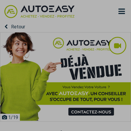
Retour
1
/19