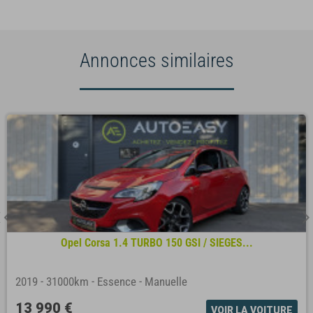
Annonces similaires
Opel Corsa 1.4 TURBO 150 GSI / SIEGES...
2019
-
31000km
-
Essence
-
Manuelle
13 990 €
VOIR LA VOITURE