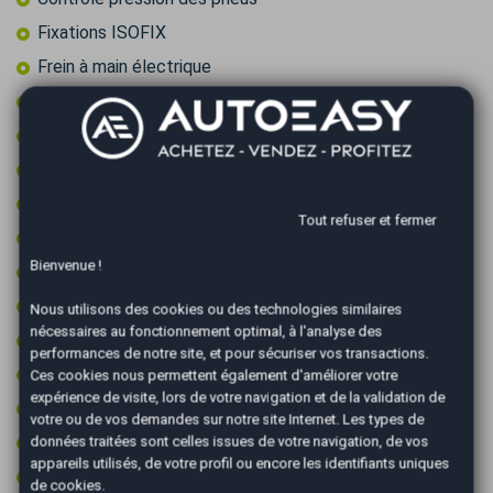
Fixations ISOFIX
Frein à main électrique
Jantes 17 pouces
Limiteur de vitesse
Palettes au volant
Première main
Tout refuser et fermer
Prise 12v
Bienvenue !
Prise audio USB
Radar arrière de détection d'obstacles
Nous utilisons des cookies ou des technologies similaires
nécessaires au fonctionnement optimal, à l'analyse des
Radar avant de détection d'obstacles
performances de notre site, et pour sécuriser vos transactions.
Régulateur de vitesse
Ces cookies nous permettent également d'améliorer votre
expérience de visite, lors de votre navigation et de la validation de
Rétroviseurs électriques
votre ou de vos demandes sur notre site Internet. Les types de
Vitres surteintées
données traitées sont celles issues de votre navigation, de vos
appareils utilisés, de votre profil ou encore les identifiants uniques
Volant multifonctions
de cookies.