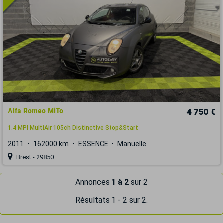
Alfa Romeo MiTo
4 750 €
1.4 MPI MultiAir 105ch Distinctive Stop&Start
2011
162000 km
ESSENCE
Manuelle
Brest - 29850
Annonces
1 à 2
sur 2
Résultats 1 - 2 sur 2.