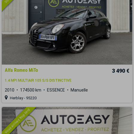
Alfa Romeo MiTo
3 490 €
1.4 MPI MULTIAIR 105 S/S DISTINCTIVE
2010
174500 km
ESSENCE
Manuelle
Herblay - 95220
Vous arrivez trop tard