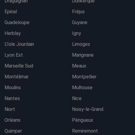
Draguignan
Dunkerque
Epinal
Fréjus
Guadeloupe
Guyane
Herblay
Igny
L'Isle Jourdain
Limoges
Lyon Est
Marignane
Marseille Sud
Meaux
Montélimar
Montpellier
Moulins
Mulhouse
Nantes
Nice
Niort
Noisy-le-Grand
Orléans
Périgueux
Quimper
Remiremont