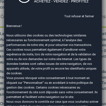
l’occasion grâce à son style intemporel et son agrément de
conduite.
Comment acheter une voiture Alfa Romeo MiTo moins
Tout refuser et fermer
cher ?
Bienvenue !
La Alfa Romeo MiTo de vos rêves n'attend plus que vous, et
Nous utilisons des cookies ou des technologies similaires
AutoEasy est là pour vous guider. Nous vous offrons une
nécessaires au fonctionnement optimal, à l'analyse des
gamme complète de véhicules Alfa Romeo MiTo, des
performances de notre site, et pour sécuriser vos transactions.
Ces cookies nous permettent également d'améliorer votre
occasions soigneusement sélectionnées aux véhicules neufs 0
expérience de visite, lors de votre navigation et de la validation de
km. Économisez jusqu'à 30 % et maîtrisez votre investissement
votre ou de vos demandes sur notre site Internet. Les types de
automobile.
données traitées sont celles issues de votre navigation, de vos
appareils utilisés, de votre profil ou encore les identifiants uniques
Notre réseau de plus de 60 agences couvre l'intégralité du
de cookies.
territoire national. Nos conseillers spécialisés vous
Vous pouvez révoquer votre consentement à tout moment en
accompagneront pour trouver le modèle Alfa Romeo MiTo
cliquant sur "Personnaliser" ou en accédant à notre
politique de
gestion des cookies
. Certains cookies nécessaires au
parfaitement adapté. Il vous accompagnera ensuite du début
fonctionnement du site sont déposés sans votre consentement. Ils
jusqu'à la fin de votre projet d'achat.
permettent et facilitent votre navigation sur le site.
Nous vous donnons le contrôle sur ceux que vous souhaitez activer
Chez AutoEasy, nous traitons l'intégralité des formalités, vous