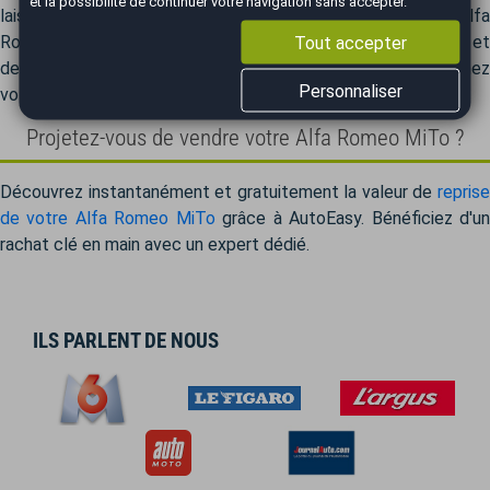
et la possibilité de continuer votre navigation sans accepter.
laissant vous concentrer sur le plaisir de votre nouvelle Alfa
Tout accepter
Romeo MiTo. Votre nouveau véhicule, source de satisfaction et
de bonheur. Contactez votre agence AutoEasy et transformez
Personnaliser
votre rêve automobile en réalité.
Projetez-vous de vendre votre Alfa Romeo MiTo ?
Découvrez instantanément et gratuitement la valeur de
reprise
de votre Alfa Romeo MiTo
grâce à AutoEasy. Bénéficiez d'u
rachat clé en main avec un expert dédié.
ILS PARLENT DE NOUS