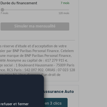
mparez votre devis d’Assurance Auto
Devis assurance en 3 clics
 refuser et fermer