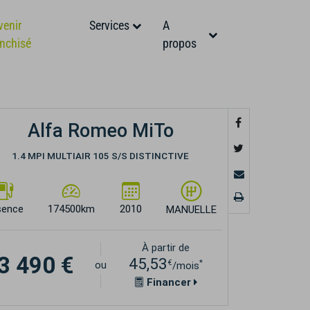
venir
Services
A
anchisé
propos
Alfa Romeo MiTo
1.4 MPI MULTIAIR 105 S/S DISTINCTIVE
sence
174500km
2010
MANUELLE
À partir de
3 490 €
45,53
€
*
ou
/mois
Financer