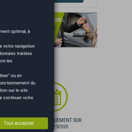
PRISE DE VOTRE VOITURE
NS OBLIGATION D'ACHAT
ment optimal, à
TIMATION GRATUITE
IEMENT IMMÉDIAT.
e votre navigation
 données traitées
ore les
iser" ou en
 fonctionnement du
on sur le site.
e continuer votre
E
VISIBLE UNIQUEMENT SUR
Tout accepter
RENDEZ-VOUS