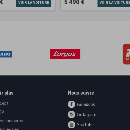
 €
5 490 €
VOIR LA VOITURE
VOIR LA VOITUR
ir plus
Nous suivre
cept
Facebook
GV
Instagram
s sanitaires
YouTube
ns légales