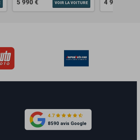
5 990 €
4 990 €
E
VOIR LA VOITURE
4.7
8590 avis Google