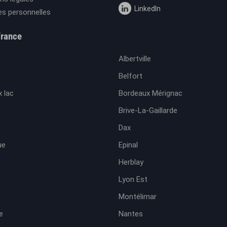
LinkedIn
s personnelles
France
Albertville
Belfort
 lac
Bordeaux Mérignac
Brive-La-Gaillarde
Dax
ue
Epinal
Herblay
Lyon Est
Montélimar
e
Nantes