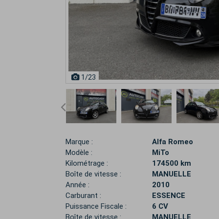
1
/23
Marque :
Alfa Romeo
Modèle :
MiTo
Kilométrage :
174500 km
Boîte de vitesse :
MANUELLE
Année :
2010
Carburant :
ESSENCE
Puissance Fiscale :
6 CV
Boîte de vitesse :
MANUELLE