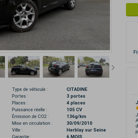
Fi
Type de véhicule :
CITADINE
Portes :
3 portes
Places :
4 places
Puissance réelle :
105 CV
J
Émission de CO2 :
136g/km
A
Mise en circulation :
30/09/2010
d
Ville :
Herblay sur Seine
p
Garantie :
6 MOIS