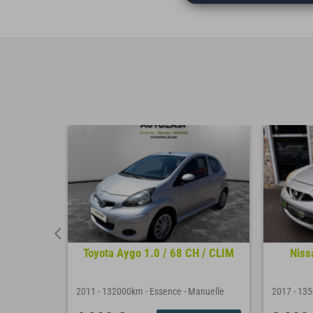
2V 82 cv
Toyota Aygo 1.0 / 68 CH / CLIM
Niss
nuelle
2011
-
132000km
-
Essence
-
Manuelle
2017
-
13