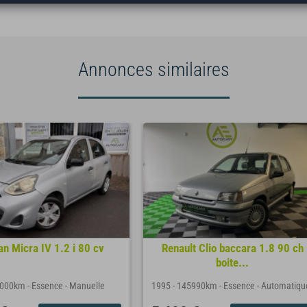
Annonces similaires
an Micra IV 1.2 i 80 cv
Renault Clio baccara 1.8 90 ch
boite...
5000km
-
Essence
-
Manuelle
1995
-
145990km
-
Essence
-
Automatiqu