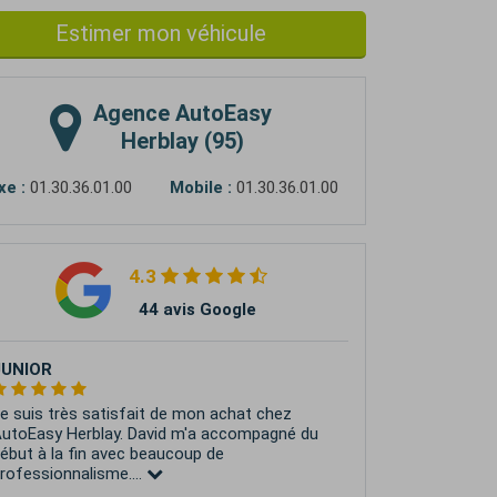
Estimer mon véhicule
Agence
AutoEasy
Herblay (95)
xe :
01.30.36.01.00
Mobile :
01.30.36.01.00
4.3
44 avis Google
JUNIOR
e suis très satisfait de mon achat chez
utoEasy Herblay. David m'a accompagné du
ébut à la fin avec beaucoup de
rofessionnalisme....