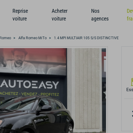
Reprise
Acheter
Nos
De
voiture
voiture
agences
fr
 Romeo
Alfa Romeo MiTo
1.4 MPI MULTIAIR 105 S/S DISTINCTIVE
Es