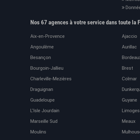
Donnée
Nos 67 agences à votre service dans toute la 
Aix-en-Provence
Ajaccio
Angoulême
Aurillac
Besançon
Bordeaux
Bourgoin-Jallieu
Brest
Charleville-Mezières
Colmar
Draguignan
Dunkerq
Guadeloupe
Guyane
L'Isle Jourdain
Limoges
Marseille Sud
Meaux
Moulins
Mulhous