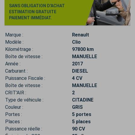
SANS OBLIGATION D'ACHAT
ESTIMATION GRATUITE
PAIEMENT IMMÉDIAT.
Marque :
Renault
Modèle :
Clio
Kilométrage :
97800 km
Boîte de vitesse :
MANUELLE
Année :
2017
Carburant :
DIESEL
Puissance Fiscale :
4 CV
Boîte de vitesse :
MANUELLE
CRIT'AIR :
2
Type de véhicule :
CITADINE
Couleur :
GRIS
Portes :
5 portes
Places :
5 places
Puissance réelle :
90 CV