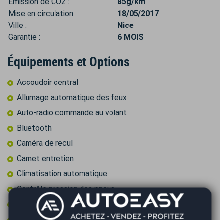
Émission de CO2 :
85g/km
Mise en circulation :
18/05/2017
Ville :
Nice
Garantie :
6 MOIS
Équipements et Options
Accoudoir central
Allumage automatique des feux
Auto-radio commandé au volant
Bluetooth
Caméra de recul
Carnet entretien
Climatisation automatique
Contrôle pression des pneus
Détecteur de pluie
Echappement Sport