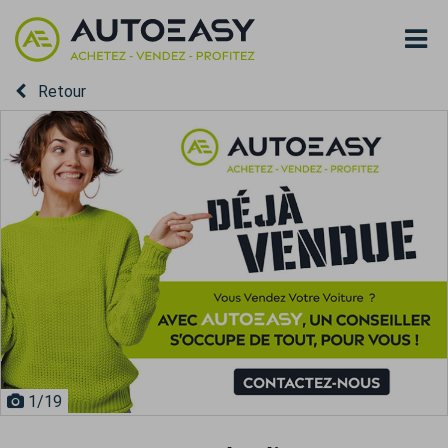
Retour
1
/19