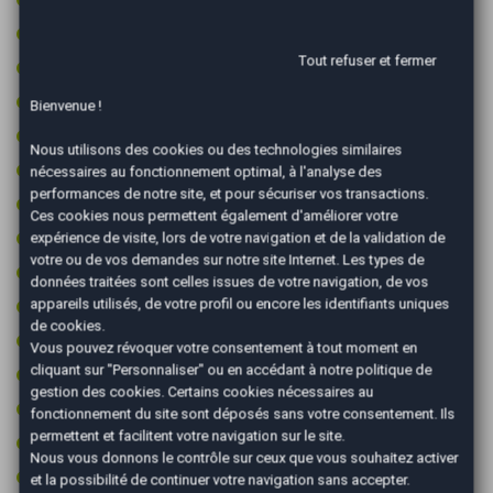
Fixations ISOFIX
Tout refuser et fermer
GPS couleur
Jantes aluminium
Bienvenue !
Kit de gonflage (sans roue de secours)
Nous utilisons des cookies ou des technologies similaires
Limiteur de vitesse
nécessaires au fonctionnement optimal, à l'analyse des
performances de notre site, et pour sécuriser vos transactions.
Ordinateur de bord
Ces cookies nous permettent également d'améliorer votre
Pack sport
expérience de visite, lors de votre navigation et de la validation de
votre ou de vos demandes sur notre site Internet. Les types de
Prise 12v
données traitées sont celles issues de votre navigation, de vos
appareils utilisés, de votre profil ou encore les identifiants uniques
Prise audio USB
de cookies.
Radar arrière de détection d'obstacles
Vous pouvez révoquer votre consentement à tout moment en
cliquant sur "Personnaliser" ou en accédant à notre
politique de
Radar avant de détection d'obstacles
gestion des cookies
. Certains cookies nécessaires au
Régulateur de vitesse
fonctionnement du site sont déposés sans votre consentement. Ils
permettent et facilitent votre navigation sur le site.
Rétroviseurs électriques
Nous vous donnons le contrôle sur ceux que vous souhaitez activer
Rétroviseurs rabattables électriquement
et la possibilité de continuer votre navigation sans accepter.