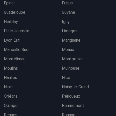
Epinal
Fréjus
Guadeloupe
Guyane
Herblay
Igny
L'Isle Jourdain
Limoges
Lyon Est
Marignane
Marseille Sud
Meaux
Montélimar
Montpellier
Moulins
Mulhouse
Nantes
Nice
Niort
Noisy-le-Grand
Orléans
Périgueux
Quimper
Remiremont
Rennes
Roanne