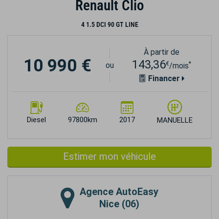
Renault Clio
4 1.5 DCI 90 GT LINE
À partir de
10 990 €
143,36
€
*
ou
/mois
Financer
Diesel
97800km
2017
MANUELLE
Estimer mon véhicule
Agence
AutoEasy
Nice (06)