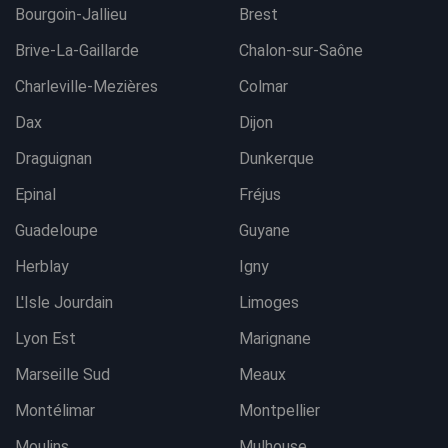
Bourgoin-Jallieu
Brest
Brive-La-Gaillarde
Chalon-sur-Saône
Charleville-Mezières
Colmar
Dax
Dijon
Draguignan
Dunkerque
Epinal
Fréjus
Guadeloupe
Guyane
Herblay
Igny
L'Isle Jourdain
Limoges
Lyon Est
Marignane
Marseille Sud
Meaux
Montélimar
Montpellier
Moulins
Mulhouse