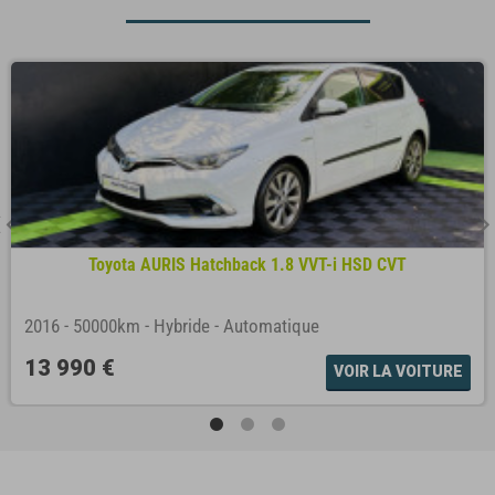
Toyota AURIS Hatchback 1.8 VVT-i HSD CVT
2016
-
50000km
-
Hybride
-
Automatique
13 990 €
VOIR LA VOITURE