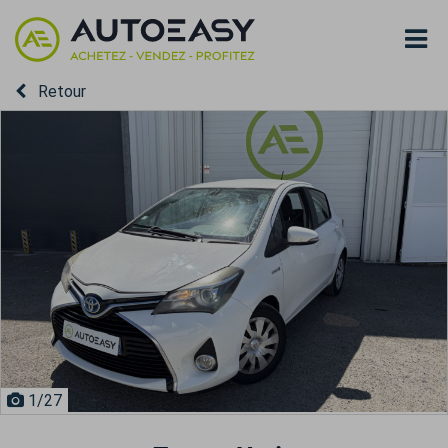
Retour
1
/27