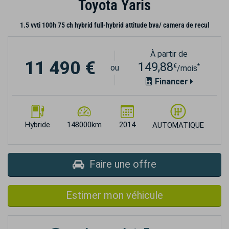
Toyota Yaris
1.5 vvti 100h 75 ch hybrid full-hybrid attitude bva/ camera de recul
À partir de
11 490 €
149,88
€
*
ou
/mois
Financer
Hybride
148000km
2014
AUTOMATIQUE
Faire une offre
Estimer mon véhicule