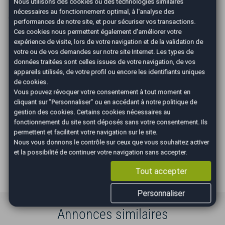
Nous utilisons des cookies ou des technologies similaires
Mise en circulation :
20/10/2014
nécessaires au fonctionnement optimal, à l'analyse des
Ville :
Le Haillan
performances de notre site, et pour sécuriser vos transactions.
Ces cookies nous permettent également d'améliorer votre
Les Avantages AutoEasy
expérience de visite, lors de votre navigation et de la validation de
votre ou de vos demandes sur notre site Internet. Les types de
données traitées sont celles issues de votre navigation, de vos
appareils utilisés, de votre profil ou encore les identifiants uniques
de cookies.
Vous pouvez révoquer votre consentement à tout moment en
cliquant sur "Personnaliser" ou en accédant à notre
politique de
Occasions
Véhicule au
Gestion
gestion des cookies
. Certains cookies nécessaires au
sélectionnées
juste prix
administrati
fonctionnement du site sont déposés sans votre consentement. Ils
vérifiées et
permettent et facilitent votre navigation sur le site.
(cession, carte grise,
garanties
Nous vous donnons le contrôle sur ceux que vous souhaitez activer
gage,...)
et la possibilité de continuer votre navigation sans accepter.
Tout accepter
Personnaliser
Annonces similaires