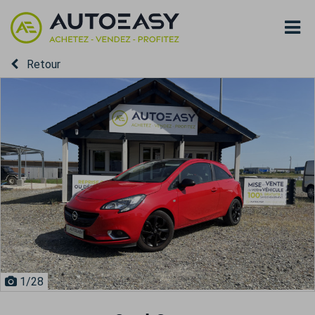
Retour
1
/28