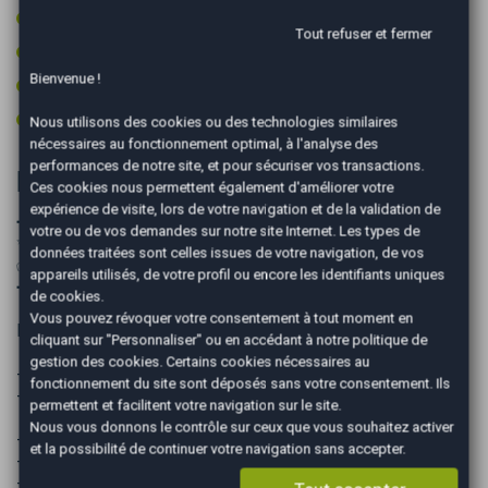
Rétroviseurs électriques
Tout refuser et fermer
Start & Stop
Bienvenue !
Vitres surteintées
Volant multifonctions
Nous utilisons des cookies ou des technologies similaires
nécessaires au fonctionnement optimal, à l'analyse des
performances de notre site, et pour sécuriser vos transactions.
Informations complémentaires
Ces cookies nous permettent également d'améliorer votre
expérience de visite, lors de votre navigation et de la validation de
➖➖➖➖➖➖➖➖➖➖➖➖➖➖
votre ou de vos demandes sur notre site Internet. Les types de
✨PLUS DE PHOTOS SUR NOTRE SITE AUTOEASY✨
données traitées sont celles issues de votre navigation, de vos
✅Véhicule origine France PAS DE MALUS
appareils utilisés, de votre profil ou encore les identifiants uniques
➖➖➖➖➖➖➖➖➖➖➖➖➖➖
de cookies.
Vous pouvez révoquer votre consentement à tout moment en
Les ➕
cliquant sur "Personnaliser" ou en accédant à notre
politique de
gestion des cookies
. Certains cookies nécessaires au
- 2 clés
fonctionnement du site sont déposés sans votre consentement. Ils
- 4 Pneus OK
permettent et facilitent votre navigation sur le site.
Nous vous donnons le contrôle sur ceux que vous souhaitez activer
- Entretien à jour
et la possibilité de continuer votre navigation sans accepter.
- Révision faite pour la vente
- Contrôle technique ok