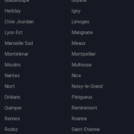
Guadeloupe
Guyane
Herblay
Igny
L'Isle Jourdain
Limoges
Lyon Est
Marignane
Marseille Sud
Meaux
Montélimar
Montpellier
Moulins
Mulhouse
Nantes
Nice
Niort
Noisy-le-Grand
Orléans
Périgueux
Quimper
Remiremont
Rennes
Roanne
Rodez
Saint-Etienne