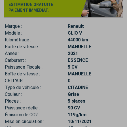
ESTIMATION GRATUITE
PAIEMENT IMMÉDIAT.
Marque :
Renault
Modèle :
CLIO V
Kilométrage :
44000 km
Boîte de vitesse :
MANUELLE
Année :
2021
Carburant :
ESSENCE
Puissance Fiscale :
5 CV
Boîte de vitesse :
MANUELLE
CRIT'AIR :
0
Type de véhicule :
CITADINE
Couleur :
Grise
Places :
5 places
Puissance réelle :
90 CV
Émission de CO2 :
119g/km
Mise en circulation :
10/11/2021