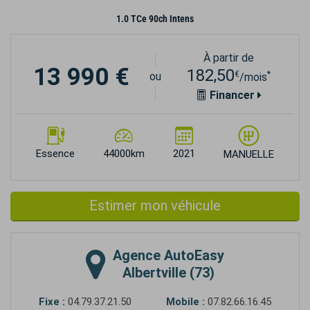
1.0 TCe 90ch Intens
À partir de
13 990 €
182,50
€
*
ou
/mois
Financer
Essence
44000km
2021
MANUELLE
Estimer mon véhicule
Agence
AutoEasy
Albertville (73)
Fixe :
04.79.37.21.50
Mobile :
07.82.66.16.45