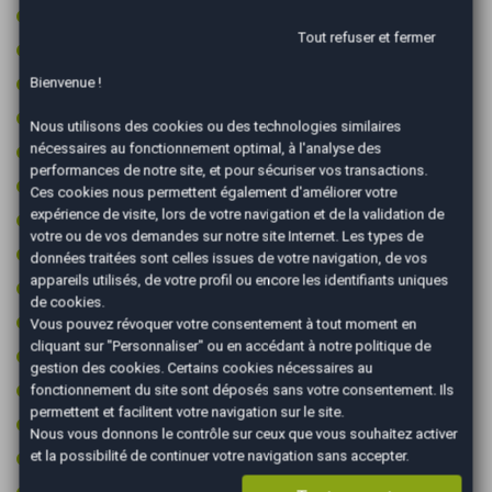
Feux de circulation diurne
Tout refuser et fermer
Feux de route automatiques
Feux LED
Bienvenue !
Fixations ISOFIX
Nous utilisons des cookies ou des technologies similaires
nécessaires au fonctionnement optimal, à l'analyse des
GPS couleur
performances de notre site, et pour sécuriser vos transactions.
GPS tactile
Ces cookies nous permettent également d'améliorer votre
expérience de visite, lors de votre navigation et de la validation de
Jantes aluminium
votre ou de vos demandes sur notre site Internet. Les types de
Limiteur de vitesse
données traitées sont celles issues de votre navigation, de vos
appareils utilisés, de votre profil ou encore les identifiants uniques
Ordinateur de bord
de cookies.
Pack éclairage ambiance
Vous pouvez révoquer votre consentement à tout moment en
cliquant sur "Personnaliser" ou en accédant à notre
politique de
Peinture integrale
gestion des cookies
. Certains cookies nécessaires au
Prise 12v
fonctionnement du site sont déposés sans votre consentement. Ils
permettent et facilitent votre navigation sur le site.
Prise audio USB
Nous vous donnons le contrôle sur ceux que vous souhaitez activer
Radar arrière de détection d'obstacles
et la possibilité de continuer votre navigation sans accepter.
Reconnaissance des panneaux de signalisation