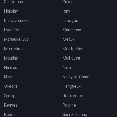
Guadeloupe
Guyane
Herblay
Igny
L'Isle Jourdain
Limoges
Lyon Est
Marignane
Marseille Sud
Meaux
Montélimar
Montpellier
Moulins
Mulhouse
Nantes
Nice
Niort
Noisy-le-Grand
Orléans
Périgueux
Quimper
Remiremont
Rennes
Roanne
Rodez
Saint-Etienne