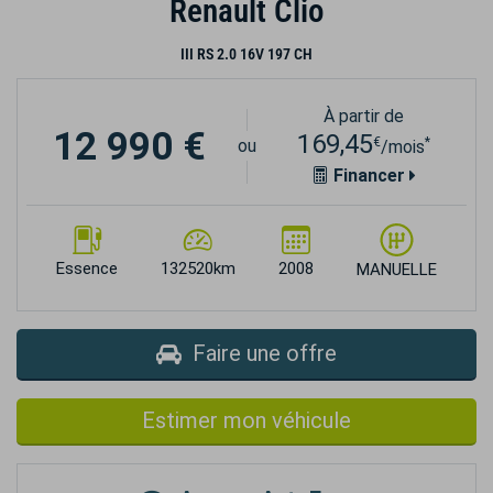
Renault Clio
III RS 2.0 16V 197 CH
À partir de
12 990 €
169,45
€
*
ou
/mois
Financer
Essence
132520km
2008
MANUELLE
Faire une offre
Estimer mon véhicule