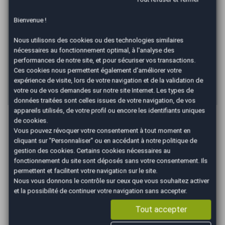
*
Mensualité :
169,45
€/mois
Bienvenue !
Recevoir la simulation
Nous utilisons des cookies ou des technologies similaires
nécessaires au fonctionnement optimal, à l'analyse des
*Un crédit vous engage et doit être remboursé. Vérifiez vos
performances de notre site, et pour sécuriser vos transactions.
capacités de remboursement avant de vous engager. Informations
Ces cookies nous permettent également d'améliorer votre
données à titre indicatif et non contractuelles. Afin de respecter les
dispositions de l'article L331.-4 du code de la consommation.
expérience de visite, lors de votre navigation et de la validation de
Crédit sans assurance. Voir conditions en agence.
votre ou de vos demandes sur notre site Internet. Les types de
données traitées sont celles issues de votre navigation, de vos
appareils utilisés, de votre profil ou encore les identifiants uniques
Les Avantages AutoEasy
de cookies.
Vous pouvez révoquer votre consentement à tout moment en
cliquant sur "Personnaliser" ou en accédant à notre
politique de
gestion des cookies
. Certains cookies nécessaires au
fonctionnement du site sont déposés sans votre consentement. Ils
permettent et facilitent votre navigation sur le site.
Nous vous donnons le contrôle sur ceux que vous souhaitez activer
Occasions
Véhicule au
Gestion
et la possibilité de continuer votre navigation sans accepter.
sélectionnées
juste prix
administrati
vérifiées et
Tout accepter
(cession, carte grise,
garanties
gage,...)