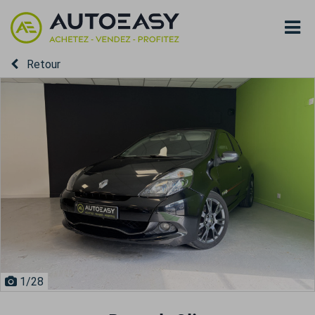
Retour
1
/28