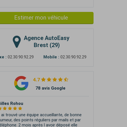
Estimer mon véhicule
Agence
AutoEasy
Brest (29)
xe :
02.30.90.92.29
Mobile :
02.30.90.92.29
4.7
78 avis Google
Romain Roget
quipe sympa, professionnelle et efficace.
éhicule vendu en à peine 3 semaines.