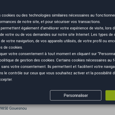
res
s cookies ou des technologies similaires nécessaires au fonctionne
rais de formalités* ni le coût de la carte grise** // ------
ormances de notre site, et pour sécuriser vos transactions.
RE
permettent également d'améliorer votre expérience de visite, lors d
SA
n de votre ou de vos demandes sur notre site Internet. Les types de
ES
 de votre navigation, de vos appareils utilisés, de votre profil ou enc
PA
es de cookies.
ce sont non contractuelles et fournies à titre
uer votre consentement à tout moment en cliquant sur "Personnal
politique de gestion des cookies
. Certains cookies nécessaires au
sans votre consentement. Ils permettent et facilitent votre navigati
le contrôle sur ceux que vous souhaitez activer et la possibilité d
ment
ccepter.
tion du paiement
professionnel avant livraison
Personnaliser
 29850 Gouesnou