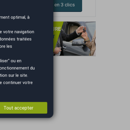
Devis assurance en 3 clics
ment optimal, à
PRISE DE VOTRE VOITURE
e votre navigation
NS OBLIGATION D'ACHAT
 données traitées
TIMATION GRATUITE
ore les
IEMENT IMMÉDIAT.
iser" ou en
 fonctionnement du
on sur le site.
e continuer votre
Tout accepter