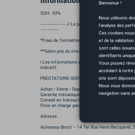
Informations complémentai
Bienvenue !
SOH : 93%
Nous utilisons de
-------------- // Le prix indiqué n’inclut pas les f
l'analyse des perf
----------
Ces cookies nous 
*Frais de formalités 490€
et de la validatio
sont celles issues
**Selon prix du cheval fiscal de votre région
identifiants uniqu
ℹ️ Les informations présentes dans cette annon
Vous pouvez révoq
indicatif.
accédant à notre
site sont déposés 
PRESTATIONS SERVICES AUTOEASY BREST :
Nous vous donnons 
Achat • Vente • Reprise • Carte grise • Finance
navigation sans a
Garantie mécanique jusqu’à 48 mois • Sécurisa
Conseil en transaction automobile • Nettoyage 
Prise en charge gare/aéroport
Adresse :
Autoeasy Brest – 14 Ter Rue Henri Becquerel,