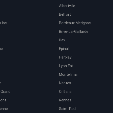
Albertville
Belfort
 lac
Bordeaux Mérignac
Brive-La-Gaillarde
Dax
ue
Epinal
Herblay
Lyon Est
Montélimar
e
Nantes
-Grand
Orléans
ont
Rennes
ienne
Saint-Paul