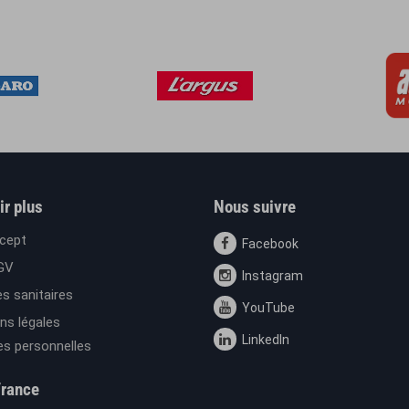
ir plus
Nous suivre
cept
Facebook
GV
Instagram
s sanitaires
YouTube
ns légales
LinkedIn
s personnelles
France