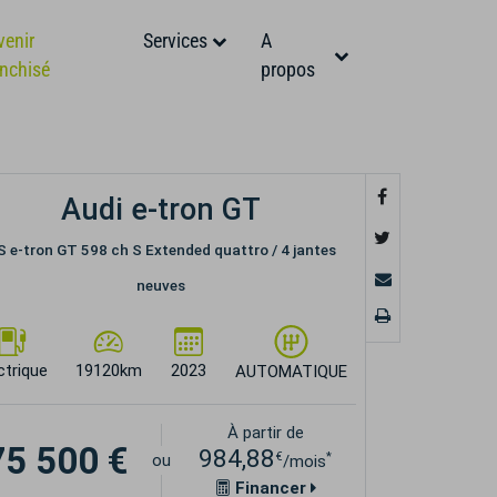
venir
Services
A
anchisé
propos
Audi e-tron GT
S e-tron GT 598 ch S Extended quattro / 4 jantes
neuves
ctrique
19120km
2023
AUTOMATIQUE
À partir de
75 500 €
984,88
€
*
ou
/mois
Financer