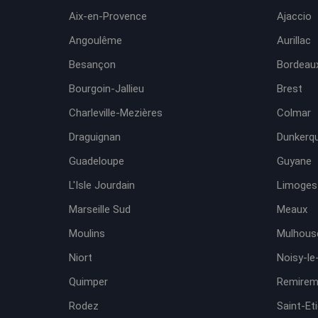
Aix-en-Provence
Ajaccio
Angoulême
Aurillac
Besançon
Bordeaux
Bourgoin-Jallieu
Brest
Charleville-Mezières
Colmar
Draguignan
Dunkerq
Guadeloupe
Guyane
L'Isle Jourdain
Limoges
Marseille Sud
Meaux
Moulins
Mulhous
Niort
Noisy-le
Quimper
Remirem
Rodez
Saint-Et