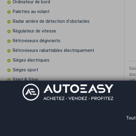
Ordinateur de bord
Palettes au volant
Radar arrière de détection d'obstacles
Régulateur de vitesse
Rétroviseurs dégivrants
Rétroviseurs rabattables électriquement
Sièges électriques
Sièges sport
Start & Stop
Système de détection d'obstacles
Vitres surteintées
Volant multifonctions
Tout
Co