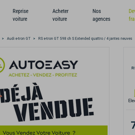
Reprise
Acheter
Nos
De
voiture
voiture
agences
fr
Audi e-tron GT
RS e-tron GT 598 ch S Extended quattro / 4 jantes neuves
R
Ele