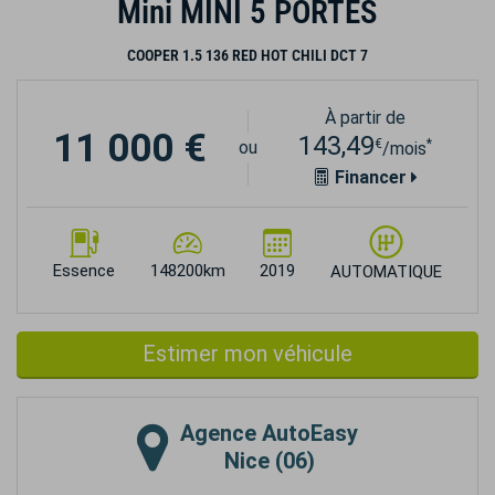
Mini MINI 5 PORTES
COOPER 1.5 136 RED HOT CHILI DCT 7
À partir de
11 000 €
143,49
€
*
ou
/mois
Financer
Essence
148200km
2019
AUTOMATIQUE
Estimer mon véhicule
Agence
AutoEasy
Nice (06)