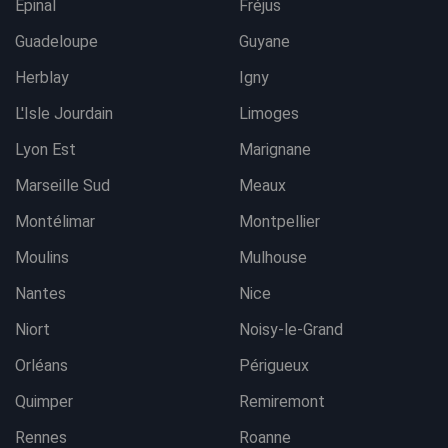
Epinal
Fréjus
Guadeloupe
Guyane
Herblay
Igny
L'Isle Jourdain
Limoges
Lyon Est
Marignane
Marseille Sud
Meaux
Montélimar
Montpellier
Moulins
Mulhouse
Nantes
Nice
Niort
Noisy-le-Grand
Orléans
Périgueux
Quimper
Remiremont
Rennes
Roanne