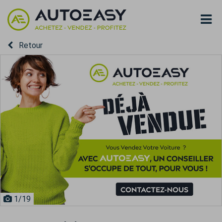
Retour
1
/19