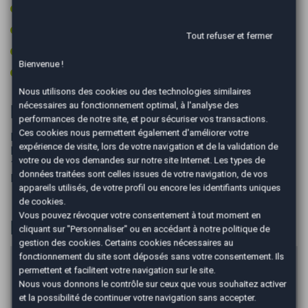
Type Essieu 4x2
Vitres surteintées
Tout refuser et fermer
Volant cuir
Bienvenue !
Volant multifonctions
Nous utilisons des cookies ou des technologies similaires
nécessaires au fonctionnement optimal, à l'analyse des
Informations complémentaires
performances de notre site, et pour sécuriser vos transactions.
Ces cookies nous permettent également d'améliorer votre
MINI COOPER 1.5i 136 DCT7 RED HOT CHILI
expérience de visite, lors de votre navigation et de la validation de
MISE EN CIRCULATION LE 25/02/2019 TOTALISANT
votre ou de vos demandes sur notre site Internet. Les types de
148200 KMS
données traitées sont celles issues de votre navigation, de vos
DERNIER ENTRETIEN 11/ 2025 à 139000 KMS
appareils utilisés, de votre profil ou encore les identifiants uniques
de cookies.
Vous pouvez révoquer votre consentement à tout moment en
Financer
cliquant sur "Personnaliser" ou en accédant à notre
politique de
gestion des cookies
. Certains cookies nécessaires au
fonctionnement du site sont déposés sans votre consentement. Ils
Prix du véhicule
permettent et facilitent votre navigation sur le site.
Nous vous donnons le contrôle sur ceux que vous souhaitez activer
€
et la possibilité de continuer votre navigation sans accepter.
Apport en €