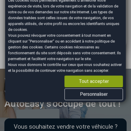
AutoEasy est reconnu dans la région fréjusienne pour
Ces cookies nous permettent également d'améliorer votre
son expertise en reprise de voitures. Notre objectif
expérience de visite, lors de votre navigation et de la validation de
est simple : vous proposer une solution rapide, honnête
votre ou de vos demandes sur notre site Internet. Les types de
et avantageuse.
données traitées sont celles issues de votre navigation, de vos
appareils utilisés, de votre profil ou encore les identifiants uniques
N’attendez plus pour réaliser votre estimation gratuite.
de cookies.
La reprise d’une voiture à Saint Raphaël n’a jamais été
Vous pouvez révoquer votre consentement à tout moment en
aussi simple.
cliquant sur "Personnaliser" ou en accédant à notre
politique de
gestion des cookies
. Certains cookies nécessaires au
fonctionnement du site sont déposés sans votre consentement. Ils
permettent et facilitent votre navigation sur le site.
Nous vous donnons le contrôle sur ceux que vous souhaitez activer
et la possibilité de continuer votre navigation sans accepter.
Vous souhaitez vendre votre
Tout accepter
véhicule ?
Personnaliser
AutoEasy s’occupe de tout !
Vous souhaitez vendre votre véhicule ?