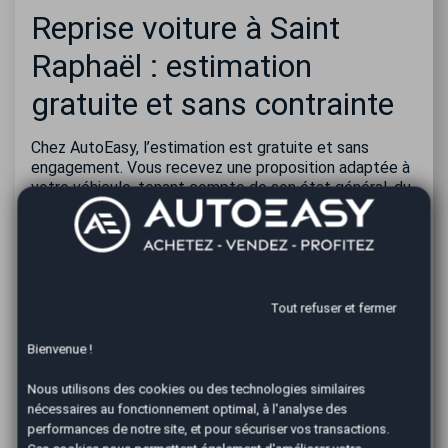
Reprise voiture à Saint
Raphaël : estimation
gratuite et sans contrainte
Chez AutoEasy, l’estimation est gratuite et sans
engagement. Vous recevez une proposition adaptée à
votre véhicule, tenant compte de son état général, du
kilométrage et des prix pratiqués localement.
Libre à vous d’accepter ou non l’offre. En cas
d’hésitation, nous pouvons aussi vous proposer un
dépôt-vente pour optimiser la revente.
Tout refuser et fermer
Revendre sa voiture à Saint
Bienvenue !
Raphaël avec un
Nous utilisons des cookies ou des technologies similaires
professionnel reconnu
nécessaires au fonctionnement optimal, à l'analyse des
performances de notre site, et pour sécuriser vos transactions.