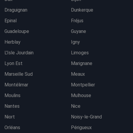
Draguignan
Dunkerque
Epinal
Fréjus
Guadeloupe
Guyane
Herblay
Igny
L'Isle Jourdain
Limoges
Lyon Est
Marignane
Marseille Sud
Meaux
Montélimar
Montpellier
Moulins
Mulhouse
Nantes
Nice
Niort
Noisy-le-Grand
Orléans
Périgueux