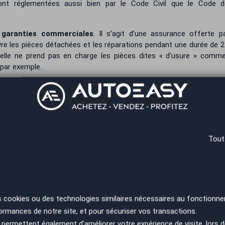
ont réglementées aussi bien par le Code Civil que le Code d
s garanties commerciales
. Il s’agit d’une assurance offerte p
vre les pièces détachées et les réparations pendant une durée de 
 elle ne prend pas en charge les pièces dites « d’usure » comme
 par exemple.
es du vendeur ?
ions de garantie
. Celles-ci sont différentes si votre vendeur e
l’automobile. En effet, un vendeur particulier doit assumer les gara
e et les éventuels vices cachés. Il en est de même pour le professi
Tout
ntie de conformité
ne s’applique pas lorsque vous avez connaiss
vous ne pouvez pas l’ignorer) au moment de la signature du contrat.
e de conformité si vous avez-vous-même provoqué le défaut du véh
s cookies ou des technologies similaires nécessaires au fonctionne
ormances de notre site, et pour sécuriser vos transactions.
un professionnel vendeur peut, en plus,
inclure dans le contra
permettent également d'améliorer votre expérience de visite, lors d