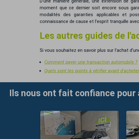
D’une manière générale, une extension de garan
moment que ce dernier soit encore sous gara
modalités des garanties applicables et poss
connaissance de cause et l’esprit tranquille ave
Les autres guides de l'a
Si vous souhaitez en savoir plus sur l'achat d'un
Comment payer une transaction automobile ?
Quels sont les points à vérifier avant d'achete
Ils nous ont fait confiance pour