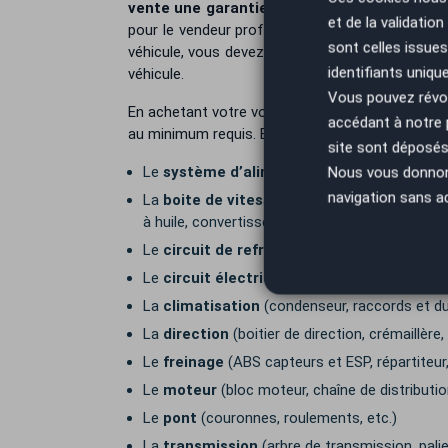
vente une garantie commerciale
gratuite ou 
et de la validatio
pour le vendeur professionnel. Si vous faites a
sont celles issues
véhicule, vous devez néanmoins savoir que la resp
identifiants uniqu
véhicule.
Vous pouvez révoq
En achetant votre voiture chez
AutoEasy
, vous
accédant à notre
au minimum requis. En fonction de l’âge et du kil
site sont déposés 
Le
système d’alimentation
(pompe à injecti
Nous vous donnons 
navigation sans a
La
boite de vitesse
mécanique, automatique, 
à huile, convertisseur de couple, etc.)
Le
circuit de refroidissement
(pompe à eau, 
Le
circuit électrique et électronique
(allum
La
climatisation
(condenseur, raccords et dur
La
direction
(boitier de direction, crémaillère,
Le
freinage
(ABS capteurs et ESP, répartiteur, 
Le
moteur
(bloc moteur, chaîne de distributio
Le
pont
(couronnes, roulements, etc.)
La
transmission
(arbre de transmission, palie