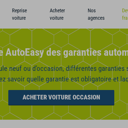
Reprise
Acheter
Nos
De
voiture
voiture
agences
fr
e AutoEasy des garanties auto
le neuf ou d’occasion, différentes garanties 
z savoir quelle garantie est obligatoire et la
ACHETER VOITURE OCCASION