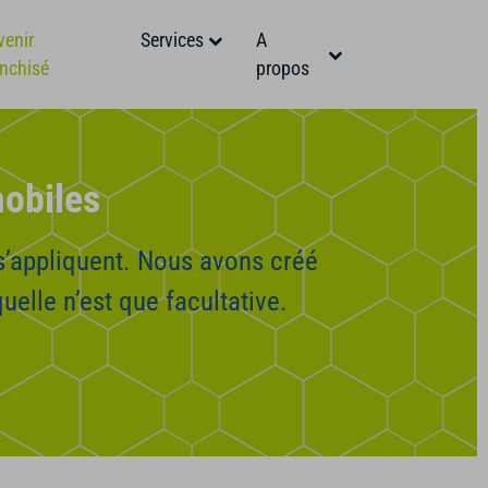
venir
Services
A
anchisé
propos
mobiles
s’appliquent. Nous avons créé
quelle n’est que facultative.