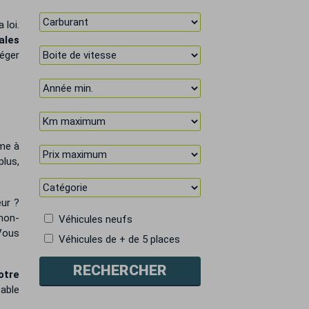
 loi.
ales
téger
rme à
plus,
eur ?
non-
Véhicules neufs
Vous
Véhicules de + de 5 places
otre
able