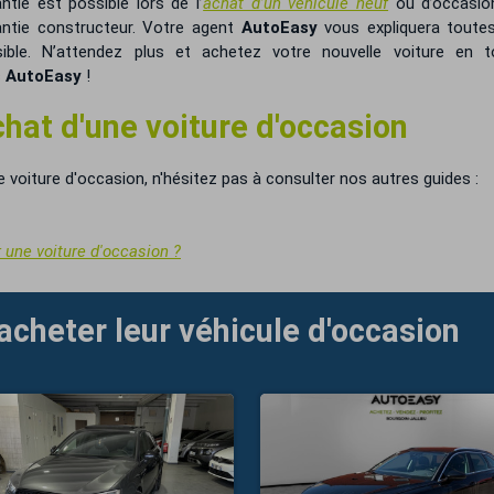
tie est possible lors de l’
achat d’un véhicule neuf
ou d’occasio
ntie constructeur. Votre agent
AutoEasy
vous expliquera toutes
ible. N’attendez plus et achetez votre nouvelle voiture en t
c
AutoEasy
!
chat d'une voiture d'occasion
e voiture d'occasion, n'hésitez pas à consulter nos autres guides :
r une voiture d'occasion ?
 acheter leur véhicule d'occasion