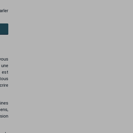
arler
vous
 une
e est
 tous
crire
aines
iens,
nsion