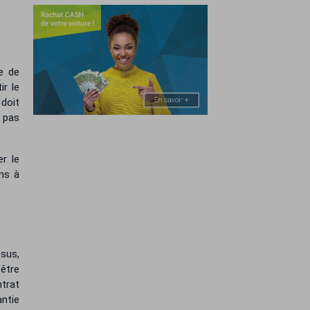
e de
ir le
 doit
z pas
r le
ns à
ssus,
 être
ntrat
antie