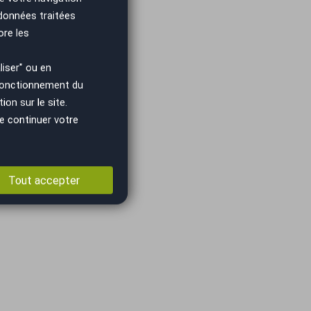
toire
 données traitées
votre
ore les
re du
iser" ou en
taire
 fonctionnement du
on sur le site.
e continuer votre
mpe
Tout accepter