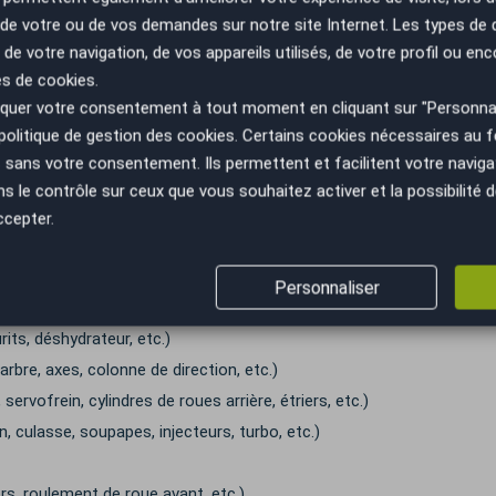
payante. Une fois compris dans le contrat, elle devient alors obliga
n de votre ou de vos demandes sur notre site Internet. Les types de
ppel à l’intermédiation d’un mandataire automobile pour l’achat de 
 de votre navigation, de vos appareils utilisés, de votre profil ou enc
onsabilité de garantie reste chez le particulier vendeur, propriétai
es de cookies.
uer votre consentement à tout moment en cliquant sur "Personnal
 pouvez souscrire – si vous le souhaitez – une garantie complémen
politique de gestion des cookies
. Certains cookies nécessaires au
ométrage du véhicule, cette garantie peut, par exemple, couvrir :
sans votre consentement. Ils permettent et facilitent votre navigati
on, injecteurs, carburateur, pompe à carburant, etc.)
le contrôle sur ceux que vous souhaitez activer et la possibilité d
ccepter.
pilotée ou robotisée (capteur de vitesse, différentiel, pignons, po
radiateur moteur, thermostat, ventilateur, etc.)
Personnaliser
eur, alarme d’origine, compteur, démarreur, relais, etc.)
its, déshydrateur, etc.)
 arbre, axes, colonne de direction, etc.)
servofrein, cylindres de roues arrière, étriers, etc.)
n, culasse, soupapes, injecteurs, turbo, etc.)
rs, roulement de roue avant, etc.)