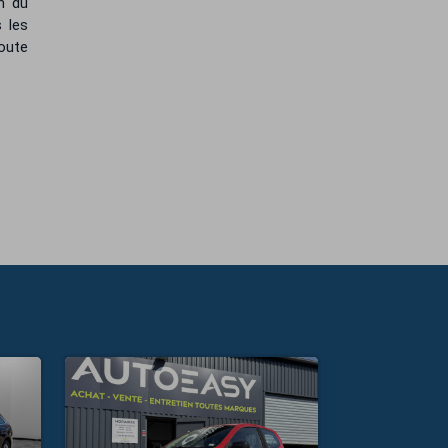
n du
 les
oute