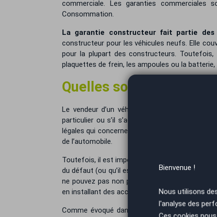
commerciale. Les garanties commerciales s
Consommation.
La garantie constructeur fait partie de
constructeur pour les véhicules neufs. Elle cou
pour la plupart des constructeurs. Toutefois,
plaquettes de frein, les ampoules ou la batterie,
Quelles sont les garanti
Le vendeur d’un véhicule a
certaines obligat
particulier ou s’il s’agit d’un professionnel de 
légales qui concernent la conformité du véhicul
de l’automobile.
Toutefois, il est important de savoir que la
gara
Bienvenue !
du défaut (ou qu’il est tellement flagrant que 
ne pouvez pas non plus faire jouer la garanti
Nous utilisons de
en installant des accessoires ou applications.
l'analyse des perf
Comme évoqué dans le paragraphe précédent, 
Ces cookies nous 