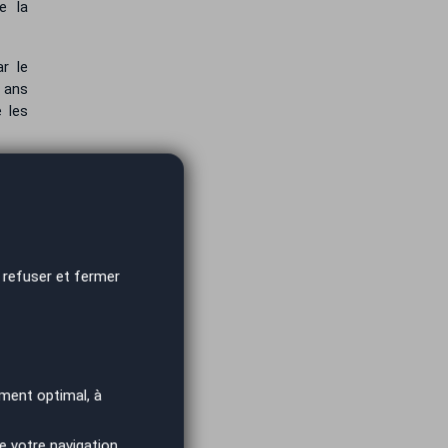
e la
ar le
2 ans
 les
st un
nties
onnel
 refuser et fermer
ance
 Vous
icule
ment optimal, à
t de
e votre navigation