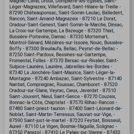
Magnac-Laval, Droux, Dompierre-les-Églises, Saint-
Léger-Magnazeix, Villefavard, Saint-Hilaire-la-Treille -
87290 Châteauponsac, Saint-Sornin-Leulac, Balledent,
Rancon, Saint-Amand-Magnazeix - 87210 Le Dorat,
Oradour-Saint-Genest, Saint-Sornin-la-Marche, Dinsac,
La Croix-sur-Gartempe, La Bazeuge - 87320 Thiat,
Bussière-Poitevine, Darnac - 87330 Mortemart,
Montrol-Sénard, Mézières-sur-Issoire, Nouic, Bussière-
Boffy - 87300 Breuilaufa, Bellac, Peyrat-de-Bellac -
87250 Saint-Pardoux, Bessines-sur-Gartempe,
Fromental, Folles - 87370 Bersac-sur-Rivalier, Saint-
Sulpice-Laurière, Laurière, Jabreilles-les-Bordes -
87340 La Jonchère-Saint-Maurice, Saint-Léger-la-
Montagne - 87240 Ambazac, Saint-Sylvestre - 87140
Nantiat, Compreignac, Roussac, Chamboret - 87520
Oradour-sur-Glane, Veyrac, Cieux, Javerdat - 87510
Saint-Jouvent, Nieul, Saint-Gence - 87270 Couzeix,
Bonnac-la-Côte, Chaptelat - 87570 Rilhac-Rancon -
87480 Saint-priest-taurion - 87400 Saint-Léonard-de-
Noblat, Saint-Martin-Terressus, Sauviat-sur-Vige, -
87590 Saint-just-le-martel - 87220 Feytiat, Boisseuil,
Aureil - 87110 Le Vigen, Bosmie-l'Aiguille, Solignac -
87350 Panazol - 87410 Le Palais-sur-Vienne - 87430