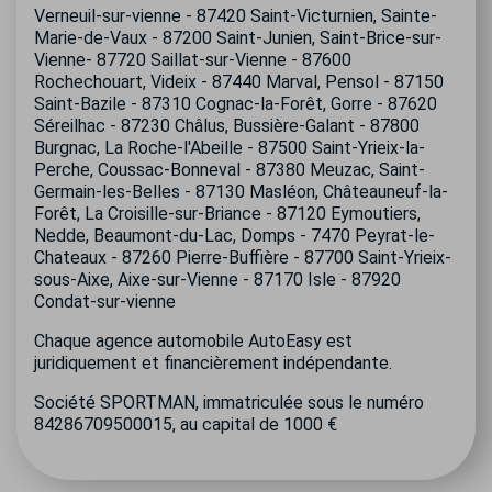
Verneuil-sur-vienne - 87420 Saint-Victurnien, Sainte-
Marie-de-Vaux - 87200 Saint-Junien, Saint-Brice-sur-
Vienne- 87720 Saillat-sur-Vienne - 87600
Rochechouart, Videix - 87440 Marval, Pensol - 87150
Saint-Bazile - 87310 Cognac-la-Forêt, Gorre - 87620
Séreilhac - 87230 Châlus, Bussière-Galant - 87800
Burgnac, La Roche-l'Abeille - 87500 Saint-Yrieix-la-
Perche, Coussac-Bonneval - 87380 Meuzac, Saint-
Germain-les-Belles - 87130 Masléon, Châteauneuf-la-
Forêt, La Croisille-sur-Briance - 87120 Eymoutiers,
Nedde, Beaumont-du-Lac, Domps - 7470 Peyrat-le-
Chateaux - 87260 Pierre-Buffière - 87700 Saint-Yrieix-
sous-Aixe, Aixe-sur-Vienne - 87170 Isle - 87920
Condat-sur-vienne
Chaque agence automobile AutoEasy est
juridiquement et financièrement indépendante.
Société SPORTMAN, immatriculée sous le numéro
84286709500015, au capital de 1000 €