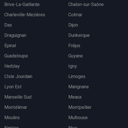
Brive-La-Gaillarde
Chalon-sur-Saône
Charleville-Mezières
Colmar
Dax
Dijon
Draguignan
Dunkerque
Epinal
Fréjus
Guadeloupe
Guyane
Herblay
Igny
L'Isle Jourdain
Limoges
Lyon Est
Marignane
Marseille Sud
Meaux
Montélimar
Montpellier
Moulins
Mulhouse
Nantes
Nice