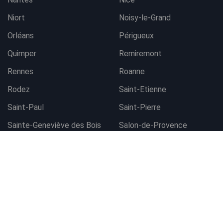
Niort
Noisy-le-Grand
Orléans
Périgueux
Quimper
Remiremont
Rennes
Roanne
Rodez
Saint-Etienne
Saint-Paul
Saint-Pierre
Contacter l'agence
Sainte-Geneviève des Bois
Salon-de-Provence
Sarrians
Sète
Strasbourg Ouest
Thionville
Toulon
Tours
Valence
Vannes
Vendôme
Villefranche-sur-Saône