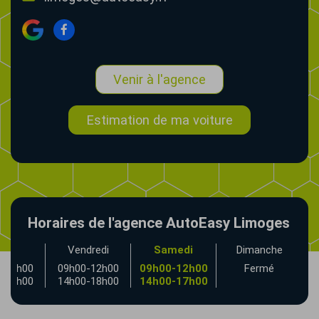
Venir à l'agence
Estimation de ma voiture
Horaires de l'agence AutoEasy Limoges
udi
Vendredi
Samedi
Dimanche
-12h00
09h00-12h00
09h00-12h00
Fermé
-18h00
14h00-18h00
14h00-17h00