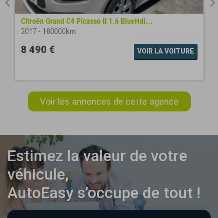
Citroën Grand C4 Picasso II 1.6 BlueHdi...
2017
-
180000km
8 490 €
VOIR LA VOITURE
Voir les annonces de cette agence
Estimez la valeur de votre
véhicule,
AutoEasy s’occupe de tout !