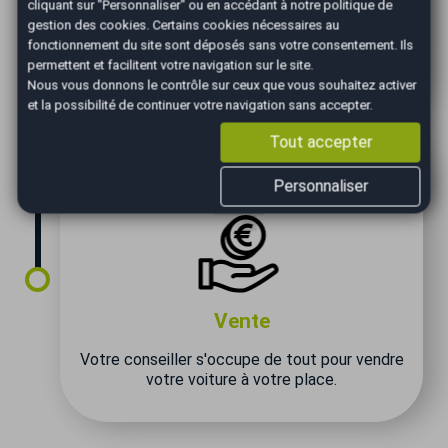
cliquant sur "Personnaliser" ou en accédant à notre
politique de
gestion des cookies
. Certains cookies nécessaires au
Nous vous confirmons le prix de vente le +
fonctionnement du site sont déposés sans votre consentement. Ils
juste pour vendre votre voiture dans les
permettent et facilitent votre navigation sur le site.
meilleurs délais.
Nous vous donnons le contrôle sur ceux que vous souhaitez activer
et la possibilité de continuer votre navigation sans accepter.
Tout accepter
Personnaliser
Vente
Votre conseiller s'occupe de tout pour vendre
votre voiture à votre place.