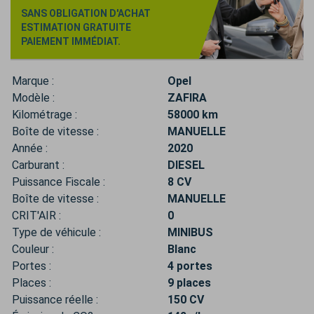
SANS OBLIGATION D'ACHAT
ESTIMATION GRATUITE
PAIEMENT IMMÉDIAT.
Marque :
Opel
Modèle :
ZAFIRA
Kilométrage :
58000 km
Boîte de vitesse :
MANUELLE
Année :
2020
Carburant :
DIESEL
Puissance Fiscale :
8 CV
Boîte de vitesse :
MANUELLE
CRIT'AIR :
0
Type de véhicule :
MINIBUS
Couleur :
Blanc
Portes :
4 portes
Places :
9 places
Puissance réelle :
150 CV