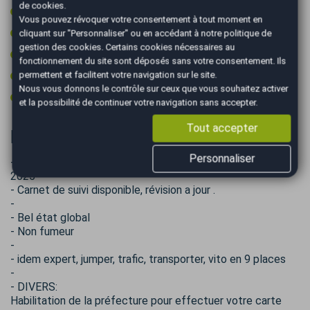
de cookies.
Retroviseur intérieur électrochrome
Vous pouvez révoquer votre consentement à tout moment en
Rétroviseurs électriques
cliquant sur "Personnaliser" ou en accédant à notre
politique de
gestion des cookies
. Certains cookies nécessaires au
Rétroviseurs rabattables électriquement
fonctionnement du site sont déposés sans votre consentement. Ils
Start & Stop
permettent et facilitent votre navigation sur le site.
Nous vous donnons le contrôle sur ceux que vous souhaitez activer
Vitres surteintées
et la possibilité de continuer votre navigation sans accepter.
Tout accepter
Informations complémentaires
Personnaliser
- Courroie de distribution + pompe à eau faite en décembre
2025
- Carnet de suivi disponible, révision a jour .
-
- Bel état global
- Non fumeur
-
- idem expert, jumper, trafic, transporter, vito en 9 places
-
- DIVERS:
Habilitation de la préfecture pour effectuer votre carte