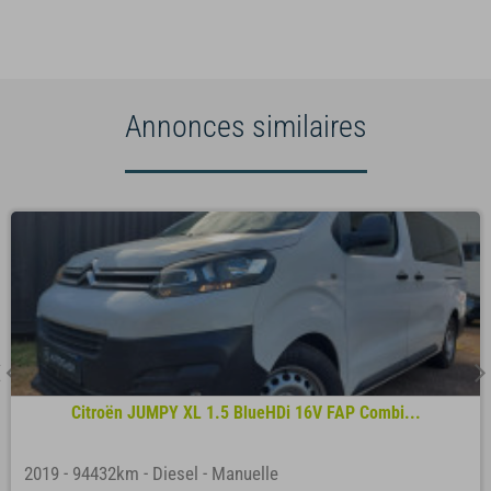
Annonces similaires
Citroën JUMPY XL 1.5 BlueHDi 16V FAP Combi...
2019
-
94432km
-
Diesel
-
Manuelle