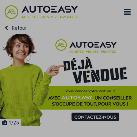
Retour
1
/25