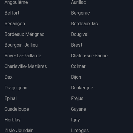
Angoulême
Aurillac
Belfort
Bergerac
Besançon
Bordeaux lac
Bordeaux Mérignac
Bougival
Bourgoin-Jallieu
Brest
Brive-La-Gaillarde
Chalon-sur-Saône
Charleville-Mezières
Colmar
Dax
Dijon
Draguignan
Dunkerque
Epinal
Fréjus
Guadeloupe
Guyane
Herblay
Igny
L'Isle Jourdain
Limoges