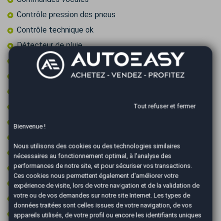
Contrôle pression des pneus
Contrôle technique ok
Détecteur de pluie
Feux de circulation diurne
Feux LED
Fixations ISOFIX
GPS couleur
Tout refuser et fermer
GPS tactile
Bienvenue !
Limiteur de vitesse
Nous utilisons des cookies ou des technologies similaires
Ordinateur de bord
nécessaires au fonctionnement optimal, à l'analyse des
performances de notre site, et pour sécuriser vos transactions.
Peinture integrale
Ces cookies nous permettent également d'améliorer votre
Prise 12v
expérience de visite, lors de votre navigation et de la validation de
votre ou de vos demandes sur notre site Internet. Les types de
Prise audio USB
données traitées sont celles issues de votre navigation, de vos
Régulateur de vitesse
appareils utilisés, de votre profil ou encore les identifiants uniques