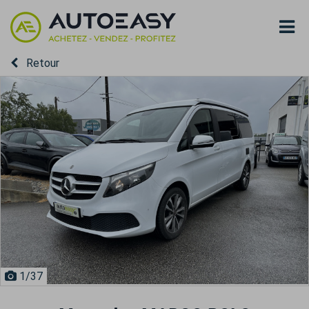
Retour
1
/37