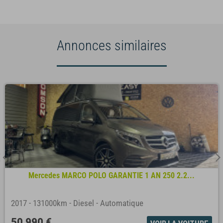
Annonces similaires
Mercedes MARCO POLO GARANTIE 1 AN 250 2.2...
2017
-
131000km
-
Diesel
-
Automatique
50 990 €