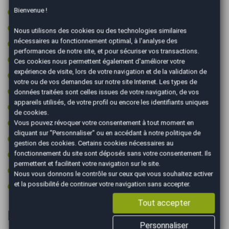
Bienvenue !
Radar arrière de détection d'obstacles
Radar avant de détection d'obstacles
Nous utilisons des cookies ou des technologies similaires
nécessaires au fonctionnement optimal, à l'analyse des
Régulateur de vitesse
performances de notre site, et pour sécuriser vos transactions.
Retroviseur intérieur électrochrome
Ces cookies nous permettent également d'améliorer votre
expérience de visite, lors de votre navigation et de la validation de
Rétroviseurs dégivrants
votre ou de vos demandes sur notre site Internet. Les types de
Rétroviseurs électriques
données traitées sont celles issues de votre navigation, de vos
appareils utilisés, de votre profil ou encore les identifiants uniques
Rétroviseurs rabattables électriquement
de cookies.
Start & Stop
Vous pouvez révoquer votre consentement à tout moment en
cliquant sur "Personnaliser" ou en accédant à notre
politique de
Type Essieu 4x2
gestion des cookies
. Certains cookies nécessaires au
fonctionnement du site sont déposés sans votre consentement. Ils
Vitres surteintées
permettent et facilitent votre navigation sur le site.
Volant cuir
Nous vous donnons le contrôle sur ceux que vous souhaitez activer
et la possibilité de continuer votre navigation sans accepter.
Volant multifonctions
Tout accepter
Informations complémentaires
Personnaliser