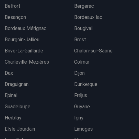
Belfort
Bergerac
Besançon
Bordeaux lac
Bordeaux Mérignac
Bougival
Bourgoin-Jallieu
Brest
Brive-La-Gaillarde
Chalon-sur-Saône
Charleville-Mezières
Colmar
Dax
Dijon
Draguignan
Dunkerque
Epinal
Fréjus
Guadeloupe
Guyane
Herblay
Igny
L'Isle Jourdain
Limoges