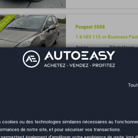
 trop tard
Peugeot 5008
1.6 HDI 115 cv Business Pac
Année
Kilométrage
2014
183000 km
L'Isle Jourdain - 32600
 trop tard
Tout
Peugeot 5008
2.0 Blue HDI 150 GT Line
Année
Kilométrage
2017
167458 km
s cookies ou des technologies similaires nécessaires au fonctionne
ormances de notre site, et pour sécuriser vos transactions.
Nantes - 44470
permettent également d'améliorer votre expérience de visite, lors d