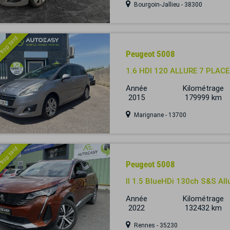
Bourgoin-Jallieu - 38300
 trop tard
Peugeot 5008
1.6 HDI 120 ALLURE 7 PLAC
Année
Kilométrage
2015
179999 km
Marignane - 13700
 trop tard
Peugeot 5008
II 1.5 BlueHDi 130ch S&S Al
Année
Kilométrage
2022
132432 km
Rennes - 35230