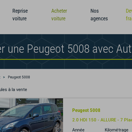
Reprise
Acheter
Nos
De
voiture
voiture
agences
fr
r une Peugeot 5008 avec Au
t
Peugeot 5008
les à la vente
Peugeot 5008
2.0 HDI 150 - ALLURE - 7 Pla
Année
Kilométrage