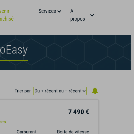
venir
Services
A
anchisé
propos
toEasy
Trier par
7 490 €
ces
Carburant
Boite de vitesse