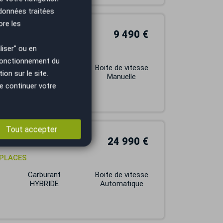
 données traitées
ore les
9 490 €
iser" ou en
h + Attelage
 fonctionnement du
Carburant
Boite de vitesse
on sur le site.
DIESEL
Manuelle
e continuer votre
Tout accepter
24 990 €
 PLACES
Carburant
Boite de vitesse
HYBRIDE
Automatique