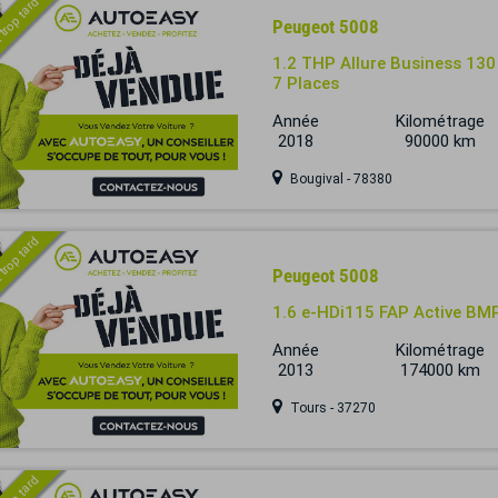
 trop tard
Peugeot 5008
1.2 THP Allure Business 130 
7 Places
Année
Kilométrage
2018
90000 km
Bougival - 78380
 trop tard
Peugeot 5008
1.6 e-HDi115 FAP Active BMP
Année
Kilométrage
2013
174000 km
Tours - 37270