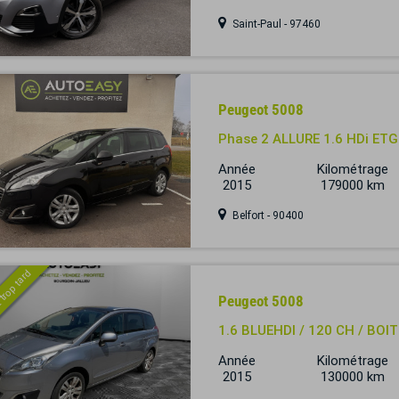
Saint-Paul - 97460
Peugeot 5008
Phase 2 ALLURE 1.6 HDi ETG
Année
Kilométrage
2015
179000 km
Belfort - 90400
 trop tard
Peugeot 5008
1.6 BLUEHDI / 120 CH / BOI
Année
Kilométrage
2015
130000 km