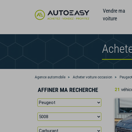
Vendre ma
voiture
Achete
Agence automobile
Acheter voiture occasion
Peugeo
AFFINER MA RECHERCHE
21
véhicu