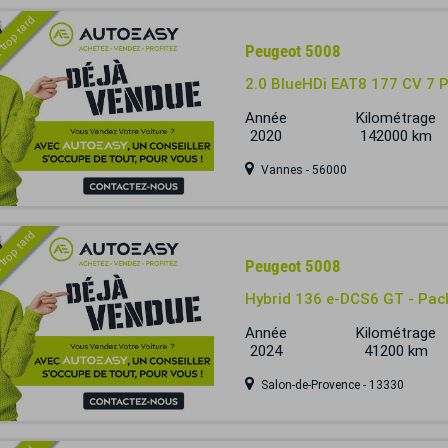
 trop tard
Peugeot 5008
2.0 BlueHDi EAT8 177 CV 7
Année
Kilométrage
2020
142000 km
Vannes - 56000
 trop tard
Peugeot 5008
Hybrid 136 e-DCS6 GT - Pack
Année
Kilométrage
2024
41200 km
Salon-de-Provence - 13330