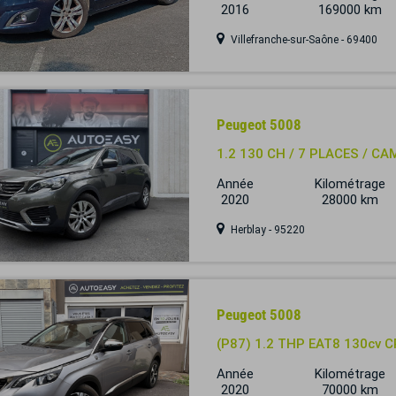
2016
169000 km
Villefranche-sur-Saône - 69400
Peugeot 5008
1.2 130 CH / 7 PLACES / C
Année
Kilométrage
2020
28000 km
Herblay - 95220
Peugeot 5008
(P87) 1.2 THP EAT8 130cv
Année
Kilométrage
2020
70000 km