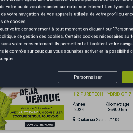
n de votre ou de vos demandes sur notre site Internet. Les types de
 trop tard
 de votre navigation, de vos appareils utilisés, de votre profil ou enc
Peugeot 5008
es de cookies.
uer votre consentement à tout moment en cliquant sur "Personnal
STYLE 7 places 1,6 hdi 115c
politique de gestion des cookies
. Certains cookies nécessaires au
Année
Kilométrage
sans votre consentement. Ils permettent et facilitent votre navigati
2013
68000 km
le contrôle sur ceux que vous souhaitez activer et la possibilité d
Villefranche-sur-Saône - 69400
ccepter.
 trop tard
Personnaliser
Peugeot 5008
1.2 PURETECH HYBRID GT 7
Année
Kilométrage
2024
36900 km
Chalon-sur-Saône - 71100