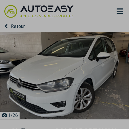
Retour
1
/26