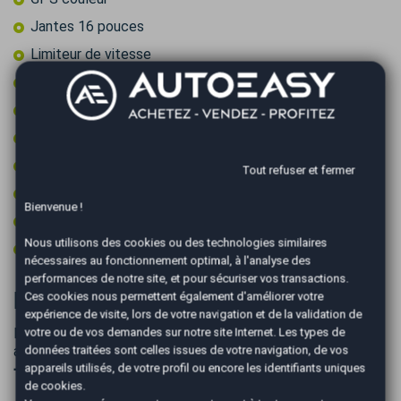
Jantes 16 pouces
Limiteur de vitesse
Radar arrière de détection d'obstacles
Radar avant de détection d'obstacles
Régulateur de vitesse adaptatif
Rétroviseurs dégivrants
Tout refuser et fermer
Rétroviseurs électriques
Bienvenue !
Start & Stop
Nous utilisons des cookies ou des technologies similaires
Toit ouvrant électrique en verre
nécessaires au fonctionnement optimal, à l'analyse des
performances de notre site, et pour sécuriser vos transactions.
Informations complémentaires
Ces cookies nous permettent également d'améliorer votre
expérience de visite, lors de votre navigation et de la validation de
votre ou de vos demandes sur notre site Internet. Les types de
Des erreurs ce sont peut-être glissées dans l'annonce,
données traitées sont celles issues de votre navigation, de vos
appelez nous pour vérifier la liste des options
appareils utilisés, de votre profil ou encore les identifiants uniques
➖➖➖➖➖➖➖➖➖➖➖➖➖➖➖➖➖➖➖➖➖➖➖➖➖➖➖➖➖
de cookies.