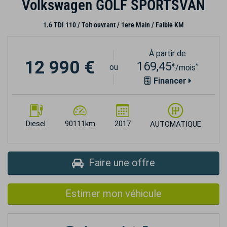
Volkswagen GOLF SPORTSVAN
1.6 TDI 110 / Toit ouvrant / 1ere Main / Faible KM
À partir de
12 990 €
169,45
€
*
ou
/mois
Financer
Diesel
90111km
2017
AUTOMATIQUE
Faire une offre
Estimer mon véhicule