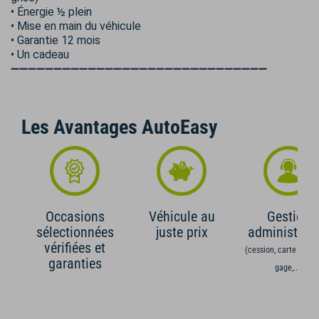
• Énergie ½ plein
• Mise en main du véhicule
• Garantie 12 mois
• Un cadeau
➖➖➖➖➖➖➖➖➖➖➖➖➖➖➖➖➖➖➖➖➖➖➖➖➖➖➖➖➖➖
Les Avantages AutoEasy
Occasions
Véhicule au
Gestion
sélectionnées
juste prix
administrati
vérifiées et
(cession, carte grise,
garanties
gage,...)