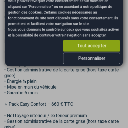
Vous pouvez révoquer votre consentement à tout moment en
➡️ Ce qu’il faut savoir sur ce véhicule :
cliquant sur "Personnaliser" ou en accédant à notre
politique de
- Entretien rigoureux
gestion des cookies
. Certains cookies nécessaires au
- Mécatronique remplacé le 31/10/2024 avec facture
fonctionnement du site sont déposés sans votre consentement. Ils
Volkswagen à 87028km
permettent et facilitent votre navigation sur le site.
Nous vous donnons le contrôle sur ceux que vous souhaitez activer
➖➖➖➖➖➖➖➖➖➖➖➖➖➖➖➖➖➖➖➖➖➖➖➖➖➖➖➖➖
et la possibilité de continuer votre navigation sans accepter.
Hors frais de mise à la route, choisissez votre formule :
Tout accepter
❇️ Pack Easy – 460 € TTC
Personnaliser
• Nettoyage intérieur / extérieur essentiel
• Gestion administrative de la carte grise (hors taxe carte
grise)
• Énergie ¼ plein
• Mise en main du véhicule
• Garantie 6 mois
⭐ Pack Easy Confort – 660 € TTC
• Nettoyage intérieur / extérieur premium
• Gestion administrative de la carte grise (hors taxe carte
grise)