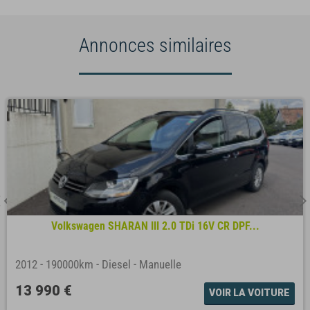
Annonces similaires
Volkswagen SHARAN III 2.0 TDi 16V CR DPF...
2012
-
190000km
-
Diesel
-
Manuelle
13 990 €
VOIR LA VOITURE