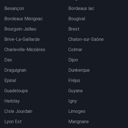
Besançon
Bordeaux lac
Bordeaux Mérignac
Bougival
Bourgoin-Jallieu
Brest
Brive-La-Gaillarde
Chalon-sur-Saône
Charleville-Mezières
Colmar
Dax
Dijon
Draguignan
Dunkerque
Epinal
Fréjus
Guadeloupe
Guyane
Herblay
Igny
L'Isle Jourdain
Limoges
Lyon Est
Marignane