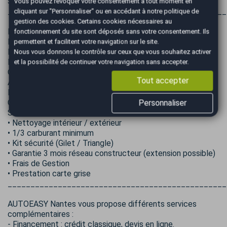
Système de contrôle des angles morts
Vous pouvez révoquer votre consentement à tout moment en
________________________________________________
cliquant sur "Personnaliser" ou en accédant à notre
politique de
gestion des cookies
. Certains cookies nécessaires au
Nombreuses factures d'entretien
fonctionnement du site sont déposés sans votre consentement. Ils
Disques et plaquettes AV remplacés à 137000km
permettent et facilitent votre navigation sur le site.
Kit de distribution remplacé en Mai 2025 à 137000km
Nous vous donnons le contrôle sur ceux que vous souhaitez activer
Présence double de clef : Oui
et la possibilité de continuer votre navigation sans accepter.
Origine véhicule : France
Tout accepter
Annonce non contractuelle, sous réserve d’erreur de saisie.
Prix du véhicule HORS FRAIS DE MISE À LA ROUTE ET
CERTIFICAT D'IMMATRICULATION
Personnaliser
Services inclus dans les frais de mise à la route :
• Nettoyage intérieur / extérieur
• 1/3 carburant minimum
• Kit sécurité (Gilet / Triangle)
• Garantie 3 mois réseau constructeur (extension possible)
• Frais de Gestion
• Prestation carte grise
________________________________________________
AUTOEASY Nantes vous propose différents services
complémentaires :
- Financement : crédit classique, devis en ligne.