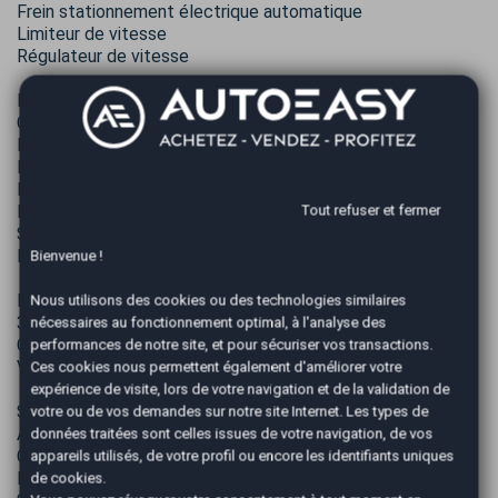
Frein stationnement électrique automatique
Limiteur de vitesse
Régulateur de vitesse
EXTERIEUR
Caméra de recul
Feux arrière à LED
Feux de jour à LED
Radar de stationnement AV et AR
Tout refuser et fermer
Rétroviseurs dégivrants électriques
Système de mesure de place disponible
Détection d'angles morts
Bienvenue !
INTERIEUR
Nous utilisons des cookies ou des technologies similaires
3ème rangée de sièges
nécessaires au fonctionnement optimal, à l'analyse des
Clim automatique bi-zones
performances de notre site, et pour sécuriser vos transactions.
Volant cuir multifonction
Ces cookies nous permettent également d'améliorer votre
expérience de visite, lors de votre navigation et de la validation de
SECURITE
votre ou de vos demandes sur notre site Internet. Les types de
Aide au freinage d'urgence
données traitées sont celles issues de votre navigation, de vos
Contrôle élect. de la pression des pneus
appareils utilisés, de votre profil ou encore les identifiants uniques
Préparation Isofix
de cookies.