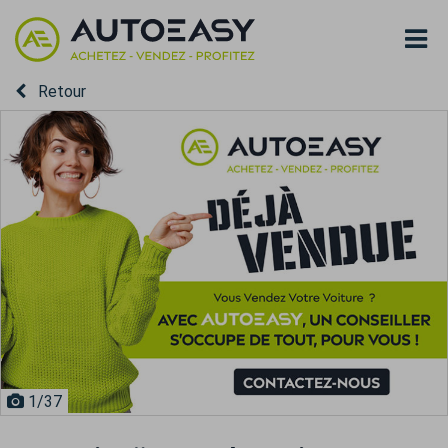
Retour
1
/37