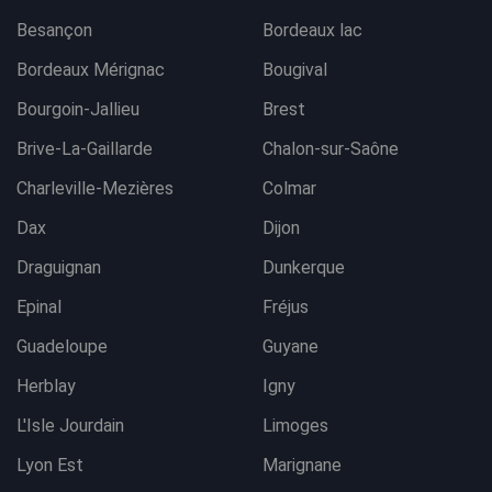
Besançon
Bordeaux lac
Bordeaux Mérignac
Bougival
Bourgoin-Jallieu
Brest
Brive-La-Gaillarde
Chalon-sur-Saône
Charleville-Mezières
Colmar
Dax
Dijon
Draguignan
Dunkerque
Epinal
Fréjus
Guadeloupe
Guyane
Herblay
Igny
L'Isle Jourdain
Limoges
Lyon Est
Marignane