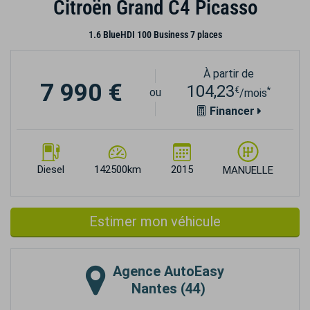
Citroën Grand C4 Picasso
1.6 BlueHDI 100 Business 7 places
À partir de
7 990 €
104,23
€
*
ou
/mois
Financer
Diesel
142500km
2015
MANUELLE
Estimer mon véhicule
Agence
AutoEasy
Nantes (44)