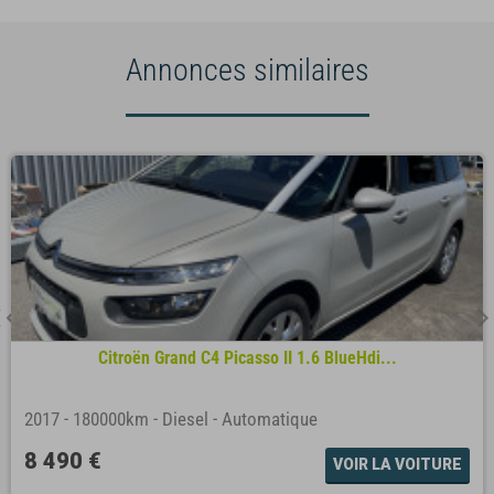
Annonces similaires
Citroën Grand C4 Picasso II 1.6 BlueHdi...
2017
-
180000km
-
Diesel
-
Automatique
8 490 €
VOIR LA VOITURE