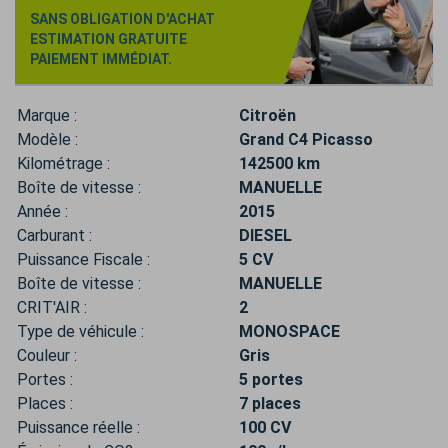
SANS OBLIGATION D'ACHAT
ESTIMATION GRATUITE
PAIEMENT IMMÉDIAT.
Marque :
Citroën
Modèle :
Grand C4 Picasso
Kilométrage :
142500 km
Boîte de vitesse :
MANUELLE
Année :
2015
Carburant :
DIESEL
Puissance Fiscale :
5 CV
Boîte de vitesse :
MANUELLE
CRIT'AIR :
2
Type de véhicule :
MONOSPACE
Couleur :
Gris
Portes :
5 portes
Places :
7 places
Puissance réelle :
100 CV