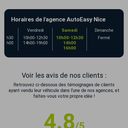
Horaires de l'agence AutoEasy Nice
udi
Vendredi
Samedi
Dimanche
-12h30
10h00-12h30
10h00-12h30
Fermé
-19h00
14h00-19h00
14h00
16h00
Voir les avis de nos clients :
Retrouvez ci-dessous des témoignages de clients
ayant vendu leur véhicule dans l’une de nos agences, et
faîtes-vous votre propre idée !
4.8
/5