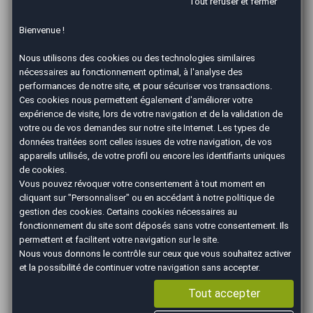
Tout refuser et fermer
conformément à la législation en vigueur.
Bienvenue !
Avec notre réseau de professionnels de l’automobile,
vous vendez votre voiture en toute sécurité ! Nous
Nous utilisons des cookies ou des technologies similaires
vérifions la solvabilité de l’acheteur au moment du
nécessaires au fonctionnement optimal, à l'analyse des
paiement en agence en lui demandant un chèque
performances de notre site, et pour sécuriser vos transactions.
certifié par sa banque. Vendre votre voiture à Nice
Ces cookies nous permettent également d'améliorer votre
avec AutoEasy est la solution 0 tracas, contrairement
expérience de visite, lors de votre navigation et de la validation de
à la vente de particulier à particulier.
votre ou de vos demandes sur notre site Internet. Les types de
données traitées sont celles issues de votre navigation, de vos
Comment se passe
appareils utilisés, de votre profil ou encore les identifiants uniques
de cookies.
l'estimation d’une voiture
Vous pouvez révoquer votre consentement à tout moment en
avec AutoEasy ?
cliquant sur "Personnaliser" ou en accédant à notre
politique de
gestion des cookies
. Certains cookies nécessaires au
fonctionnement du site sont déposés sans votre consentement. Ils
Lors de votre rendez-vous à l’agence, une
estimation
permettent et facilitent votre navigation sur le site.
de votre véhicule
est réalisée. Elle consiste en une
Nous vous donnons le contrôle sur ceux que vous souhaitez activer
expertise visuelle (carrosserie, état intérieur, pneus…)
et la possibilité de continuer votre navigation sans accepter.
et à la vérification de tous les documents
administratifs indispensables pour vendre votre voiture
Tout accepter
d’occasion (facture du véhicule, carte grise, contrôle