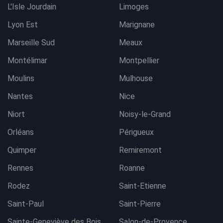
L'Isle Jourdain
Limoges
Lyon Est
Marignane
Marseille Sud
Meaux
Montélimar
Montpellier
Moulins
Mulhouse
Nantes
Nice
Niort
Noisy-le-Grand
Orléans
Périgueux
Quimper
Remiremont
Rennes
Roanne
Rodez
Saint-Etienne
Saint-Paul
Saint-Pierre
Sainte-Geneviève des Bois
Salon-de-Provence