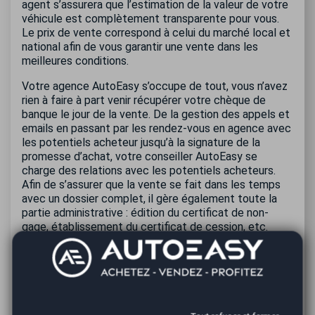
agent s’assurera que l’estimation de la valeur de votre
véhicule est complètement transparente pour vous.
Le prix de vente correspond à celui du marché local et
national afin de vous garantir une vente dans les
meilleures conditions.
Votre agence AutoEasy s’occupe de tout, vous n’avez
rien à faire à part venir récupérer votre chèque de
banque le jour de la vente. De la gestion des appels et
emails en passant par les rendez-vous en agence avec
les potentiels acheteur jusqu’à la signature de la
promesse d’achat, votre conseiller AutoEasy se
charge des relations avec les potentiels acheteurs.
Afin de s’assurer que la vente se fait dans les temps
avec un dossier complet, il gère également toute la
partie administrative : édition du certificat de non-
gage, établissement du certificat de cession, etc.
Après conclusion de la vente, nous enregistrerons la
déclaration de cession et le changement de
propriétaire pour officialiser le transfert de propriété
et vous dégager de toute responsabilité concernant
votre voiture. Avec AutoEasy, vous avez la garantie
que la vente de votre voiture à Nice se fait