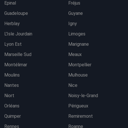
Epinal
Fréjus
Guadeloupe
Guyane
Herblay
Igny
L'Isle Jourdain
Limoges
Lyon Est
Marignane
Marseille Sud
Meaux
Montélimar
Montpellier
Moulins
Mulhouse
Nantes
Nice
Niort
Noisy-le-Grand
Orléans
Périgueux
Quimper
Remiremont
Rennes
Roanne