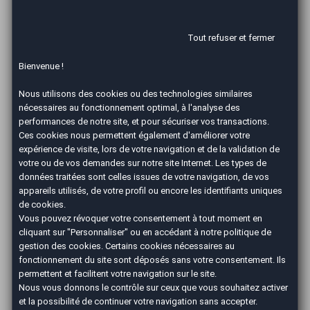
Besançon, c'est entrer dans une aventure
entrepreneuriale palpitante. Mais avant
Tout refuser et fermer
d'accueillir vos premiers clients et de voir votre
projet prendre vie, il y a plusieurs étapes
Bienvenue !
incontournables à franchir. Voici le parcours
Nous utilisons des cookies ou des technologies similaires
détaillé pour concrétiser votre projet en toute
nécessaires au fonctionnement optimal, à l'analyse des
sérénité.
performances de notre site, et pour sécuriser vos transactions.
Ces cookies nous permettent également d'améliorer votre
1. Premier contact :
expérience de visite, lors de votre navigation et de la validation de
manifestez votre intérêt
votre ou de vos demandes sur notre site Internet. Les types de
données traitées sont celles issues de votre navigation, de vos
Tout commence par une simple démarche :
appareils utilisés, de votre profil ou encore les identifiants uniques
exprimer votre intérêt. Il vous suffit de remplir
de cookies.
notre formulaire de contact pour nous faire part
Vous pouvez révoquer votre consentement à tout moment en
cliquant sur "Personnaliser" ou en accédant à notre
politique de
de votre motivation et de votre projet. En
gestion des cookies
. Certains cookies nécessaires au
retour, nous vous envoyons une documentation
fonctionnement du site sont déposés sans votre consentement. Ils
complète expliquant en détail :
permettent et facilitent votre navigation sur le site.
Nous vous donnons le contrôle sur ceux que vous souhaitez activer
Le concept de la franchise AutoEasy
et la possibilité de continuer votre navigation sans accepter.