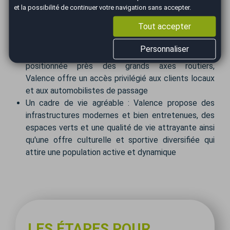
Valence soutient les entrepreneurs avec des
et la possibilité de continuer votre navigation sans accepter.
subventions et aides financières et des programmes
Tout accepter
d'accompagnement et de mentorat pour vous
guider vers le succès
Personnaliser
Une situation géographique avantageuse :
positionnée près des grands axes routiers,
Valence offre un accès privilégié aux clients locaux
et aux automobilistes de passage
Un cadre de vie agréable : Valence propose des
infrastructures modernes et bien entretenues, des
espaces verts et une qualité de vie attrayante ainsi
qu'une offre culturelle et sportive diversifiée qui
attire une population active et dynamique
LES ÉTAPES POUR