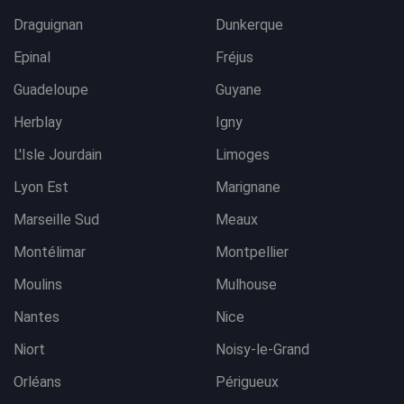
Draguignan
Dunkerque
Epinal
Fréjus
Guadeloupe
Guyane
Herblay
Igny
L'Isle Jourdain
Limoges
Lyon Est
Marignane
Marseille Sud
Meaux
Montélimar
Montpellier
Moulins
Mulhouse
Nantes
Nice
Niort
Noisy-le-Grand
Orléans
Périgueux