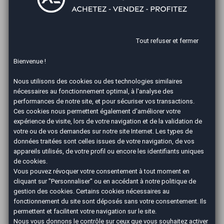
succès. Pourquoi ? Parce qu'elle combine croissance
économique, situation géographique stratégique et une
population dynamique pour garantir le succès de votre
franchise.
Tout refuser et fermer
Les avantages principaux d'une
Bienvenue !
franchise automobile à Valence
Nous utilisons des cookies ou des technologies similaires
Grâce à sa démographie dense de près de 65
nécessaires au fonctionnement optimal, à l'analyse des
000 habitants, Valence constitue un choix stratégique
performances de notre site, et pour sécuriser vos transactions.
Ces cookies nous permettent également d'améliorer votre
pour développer votre activité. Avec une demande en
expérience de visite, lors de votre navigation et de la validation de
forte progression et un environnement favorable aux
votre ou de vos demandes sur notre site Internet. Les types de
affaires, c'est l'opportunité parfaite pour entreprendre
données traitées sont celles issues de votre navigation, de vos
avec succès :
appareils utilisés, de votre profil ou encore les identifiants uniques
de cookies.
Un marché automobile en expansion : qu'il s'agisse
Vous pouvez révoquer votre consentement à tout moment en
d'acheter un véhicule neuf ou d'occasion, ou de
cliquant sur "Personnaliser" ou en accédant à notre
politique de
gestion des cookies
. Certains cookies nécessaires au
services après-vente la demande augmente
fonctionnement du site sont déposés sans votre consentement. Ils
continuellement à Valence
permettent et facilitent votre navigation sur le site.
Un écosystème entrepreneurial favorable :
Nous vous donnons le contrôle sur ceux que vous souhaitez activer