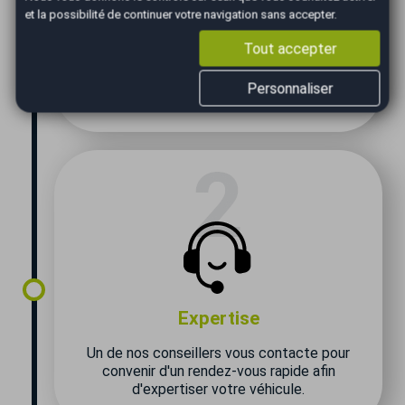
et la possibilité de continuer votre navigation sans accepter.
Estimation
Tout accepter
Complétez le formulaire pour effectuer votre
Personnaliser
demande de vente de votre voiture
Expertise
Un de nos conseillers vous contacte pour
convenir d'un rendez-vous rapide afin
d'expertiser votre véhicule.