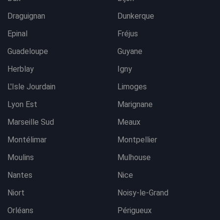
Draguignan
Dunkerque
Epinal
Fréjus
Guadeloupe
Guyane
Herblay
Igny
L'Isle Jourdain
Limoges
Lyon Est
Marignane
Marseille Sud
Meaux
Montélimar
Montpellier
Moulins
Mulhouse
Nantes
Nice
Niort
Noisy-le-Grand
Orléans
Périgueux