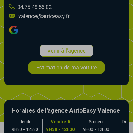
04.75.48.56.02
valence@autoeasy.fr
Venir à l'agence
Estimation de ma voiture
Horaires de l'agence AutoEasy Valence
Jeudi
Vendredi
Samedi
Dima
30
9H30 - 12h30
9H30 - 12h30
9H00 - 12h00
Fe