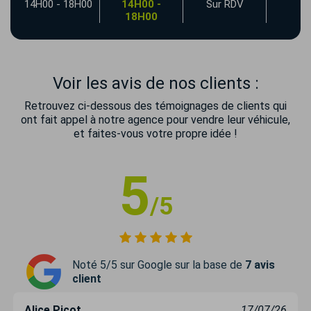
00
14H00 - 18H00
14H00 -
Sur RDV
18H00
Voir les avis de nos clients :
Retrouvez ci-dessous des témoignages de clients qui
ont fait appel à notre agence pour vendre leur véhicule,
et faites-vous votre propre idée !
5
/5
Noté 5/5 sur Google sur la base de
7 avis
client
Alice Picot
17/07/26