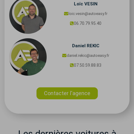
Loïc
VESIN
loic.vesin@autoeasy.fr
06.70.79.95.40
Daniel
REKIC
daniel.rekic@autoeasy.fr
07.50.59.88.83
Contacter l'agence
Les dernières voitures à