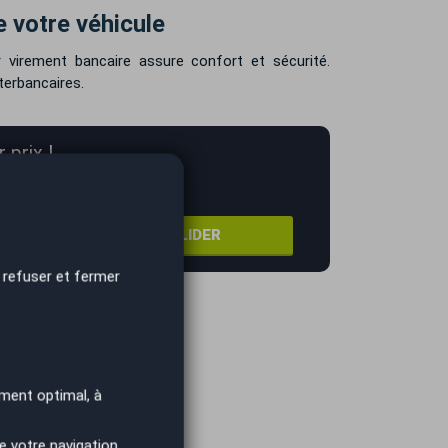
 votre véhicule
 virement bancaire assure confort et sécurité.
terbancaires.
 prix !
VALIDER
 refuser et fermer
tion ces facteurs de base :
ment optimal, à
e votre navigation