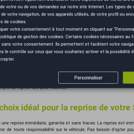
n de votre ou de vos demandes sur notre site Internet. Les types de
 de votre navigation, de vos appareils utilisés, de votre profil ou enc
pte lors de l'évaluation de la reprise de 
es de cookies.
e la motorisation, les équipements, les options, et d'autres caracté
uer votre consentement à tout moment en cliquant sur "Personnal
politique de gestion des cookies
. Certains cookies nécessaires au
sans votre consentement. Ils permettent et facilitent votre navigati
le contrôle sur ceux que vous souhaitez activer et la possibilité d
ccepter.
otre Suzuki
Personnaliser
tes ces spécificités. Il consultera aussi les cotes auto variées
n prix de reprise des plus réalistes.
hoix idéal pour la reprise de votre 
 une reprise immédiate, garantie et sans tracas. La reprise est imm
er de toute responsabilité sur le véhicule. Pas besoin d'opter pou