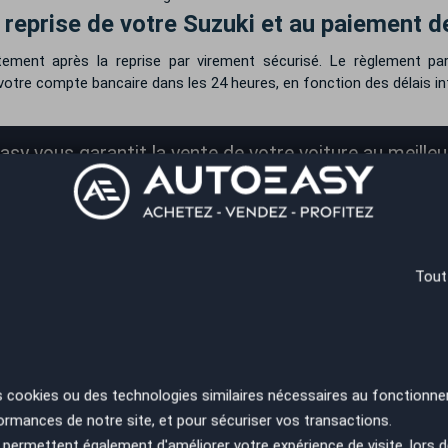
reprise de votre Suzuki et au paiement de
ment après la reprise par virement sécurisé. Le règlement par
votre compte bancaire dans les 24 heures, en fonction des délais in
sy vous garantit la vente de votre voiture au meilleur
*
Renseignez le kilométrage de votre véhicule
Tout
e d’une voiture ?
ec la cote. Lors du calcul de cette cote, on prend déjà en considéra
s cookies ou des technologies similaires nécessaires au fonctionne
ormances de notre site, et pour sécuriser vos transactions.
permettent également d'améliorer votre expérience de visite, lors d