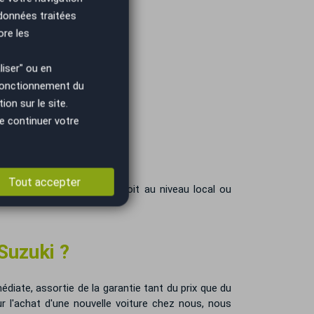
 données traitées
ore les
votre Suzuki ?
ristiques.
iser" ou en
 fonctionnement du
on sur le site.
e continuer votre
Tout accepter
 et les annonces, que ce soit au niveau local ou
Suzuki ?
édiate, assortie de la garantie tant du prix que du
r l'achat d'une nouvelle voiture chez nous, nous