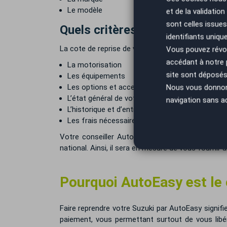
Le modèle
et de la validatio
sont celles issues
Quels critères sont pris en com
identifiants uniqu
La cote de reprise de votre Suzuki prend en compt
Vous pouvez révoq
accédant à notre
La motorisation
site sont déposés 
Les équipements
Les options et accessoires
Nous vous donnons 
L’état général de votre Suzuki
navigation sans a
L’historique et d’entretien
Les frais nécessaires à la remise en vente de v
Votre conseiller AutoEasy prendra en compte tou
national. Ainsi, il sera en mesure de vous fournir u
Pourquoi AutoEasy est le c
Faire reprendre votre Suzuki par AutoEasy signifie
paiement, vous permettant surtout de vous libér