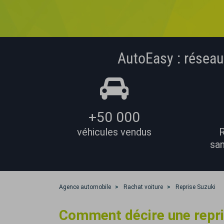
AutoEasy : réseau
+50 000
véhicules vendus
R
san
Agence automobile
Rachat voiture
Reprise
Suzuki
Comment décire une repri