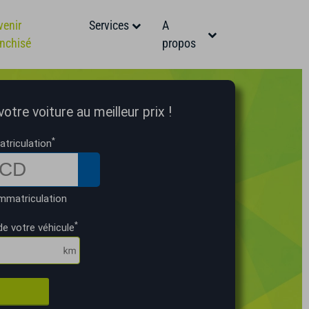
venir
Services
A
anchisé
propos
otre voiture au meilleur prix !
*
triculation
mmatriculation
*
de votre véhicule