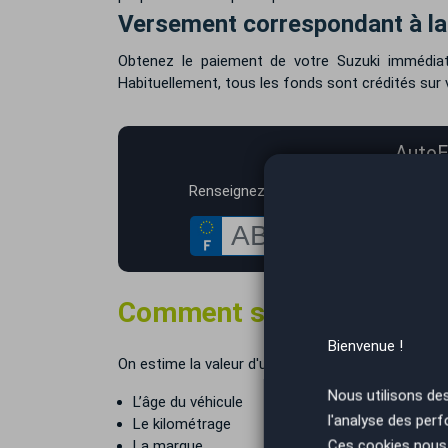
Versement correspondant à la 
Obtenez le paiement de votre Suzuki immédiate
Habituellement, tous les fonds sont crédités sur 
AutoEa
*
Renseignez votre immatriculation
Comment se calcule la cot
Bienvenue !
On estime la valeur d'une voiture sur le marché av
Nous utilisons de
L’âge du véhicule
l'analyse des perf
Le kilométrage
Ces cookies nous 
La marque