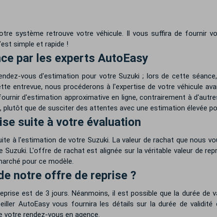
otre système retrouve votre véhicule. Il vous suffira de fournir v
est simple et rapide !
nce par les experts AutoEasy
endez-vous d'estimation pour votre Suzuki ; lors de cette séanc
ette entrevue, nous procéderons à l'expertise de votre véhicule av
fournir d'estimation approximative en ligne, contrairement à d'au
, plutôt que de susciter des attentes avec une estimation élevée pou
ise suite à votre évaluation
uite à l'estimation de votre Suzuki. La valeur de rachat que nous
 Suzuki. L'offre de rachat est alignée sur la véritable valeur de rep
 marché pour ce modèle.
 de notre offre de reprise ?
eprise est de 3 jours. Néanmoins, il est possible que la durée de va
iller AutoEasy vous fournira les détails sur la durée de validité
de votre rendez-vous en agence.